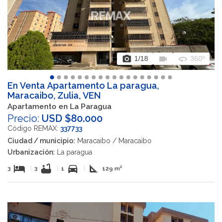
photo_camera
videocam
360
1
/18
360º
En Venta Apartamento La paragua,
Maracaibo, Zulia, VEN
Apartamento en La Paragua
Precio:
USD $80.000
Código REMAX:
337733
Ciudad / municipio:
Maracaibo / Maracaibo
Urbanización:
La paragua
hotel
bathtub
directions_car
square_foot
3
|
3
|
1
|
129 m²