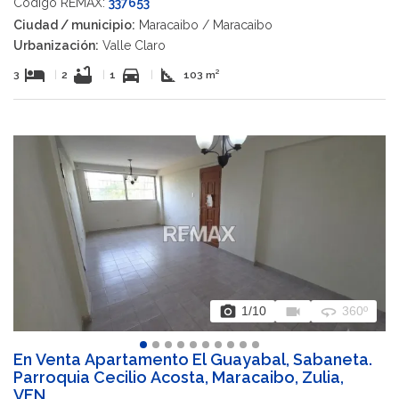
Código REMAX:
337653
Ciudad / municipio:
Maracaibo / Maracaibo
Urbanización:
Valle Claro
hotel
bathtub
directions_car
square_foot
3
|
2
|
1
|
103 m²
photo_camera
videocam
360
1
/10
360º
En Venta Apartamento El Guayabal, Sabaneta.
Parroquia Cecilio Acosta, Maracaibo, Zulia,
VEN