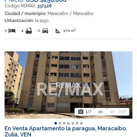
Código REMAX:
337528
Ciudad / municipio:
Maracaibo / Maracaibo
Urbanización:
la lago
hotel
bathtub
directions_car
square_foot
3
|
4
|
2
|
170 m²
photo_camera
videocam
360
1
/7
360º
En Venta Apartamento la paragua, Maracaibo,
Zulia, VEN