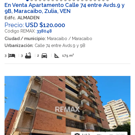
En Venta Apartamento Calle 74 entre Avds.9 y
9B, Maracaibo, Zulia, VEN
Edfc. ALMADEN
Precio:
USD $120.000
Código REMAX:
338048
Ciudad / municipio:
Maracaibo / Maracaibo
Urbanización:
Calle 74 entre Avds.9 y 9B
hotel
bathtub
directions_car
square_foot
3
|
3
|
2
|
175 m²