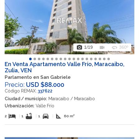
photo_camera
videocam
360
1
/19
360º
En Venta Apartamento Valle Frío, Maracaibo,
Zulia, VEN
Parlamento en San Gabriele
Precio:
USD $88.000
Código REMAX:
337622
Ciudad / municipio:
Maracaibo / Maracaibo
Urbanización:
Valle Frío
hotel
bathtub
directions_car
square_foot
2
|
1
|
1
|
60 m²