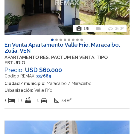
photo_camera
videocam
360
1
/8
360º
En Venta Apartamento Valle Frío, Maracaibo,
Zulia, VEN
APARTAMENTO RES. PACTUM EN VENTA. TIPO
ESTUDIO.
Precio:
USD $60.000
Código REMAX:
337669
Ciudad / municipio:
Maracaibo / Maracaibo
Urbanización:
Valle Frío
hotel
bathtub
directions_car
square_foot
1
|
1
|
1
|
54 m²