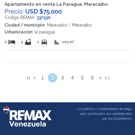
Apartamento en venta La Paragua, Maracaibo
Precio:
USD $75.000
Código REMAX:
337530
Ciudad / municipio:
Maracaibo / Maracaibo
Urbanización:
la paragua
hotel
bathtub
directions_car
square_foot
3
|
3
|
1
|
103 m²
1
2
3
4
5
6
Los precios y modalidades de pago
aqui publicados son establecidos
por los propietarios