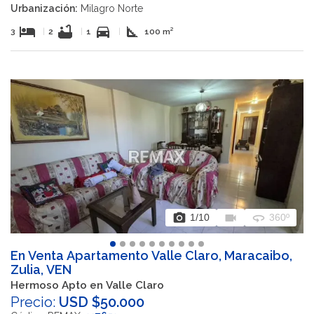
Urbanización:
Milagro Norte
hotel
bathtub
directions_car
square_foot
3
|
2
|
1
|
100 m²
photo_camera
videocam
360
1
/10
360º
En Venta Apartamento Valle Claro, Maracaibo,
Zulia, VEN
Hermoso Apto en Valle Claro
Precio:
USD $50.000