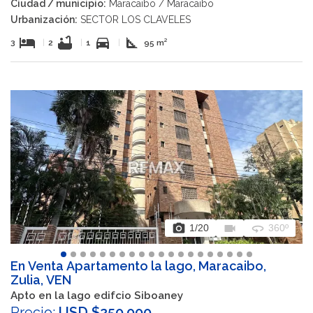
Ciudad / municipio:
Maracaibo / Maracaibo
Urbanización:
SECTOR LOS CLAVELES
hotel
bathtub
directions_car
square_foot
3
|
2
|
1
|
95 m²
photo_camera
videocam
360
1
/20
360º
En Venta Apartamento la lago, Maracaibo,
Zulia, VEN
Apto en la lago edifcio Siboaney
Precio:
USD $250.000