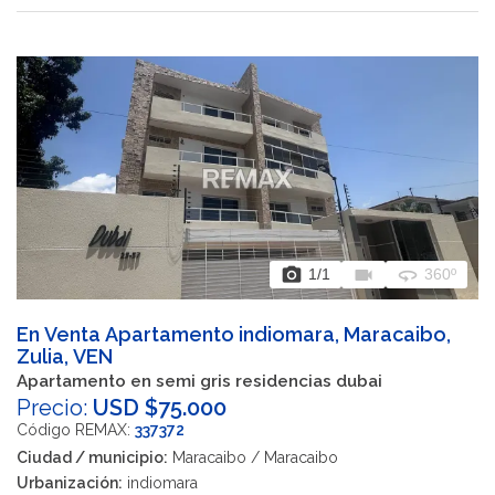
photo_camera
videocam
360
1
/1
360º
En Venta Apartamento indiomara, Maracaibo,
Zulia, VEN
Apartamento en semi gris residencias dubai
Precio:
USD $75.000
Código REMAX:
337372
Ciudad / municipio:
Maracaibo / Maracaibo
Urbanización:
indiomara