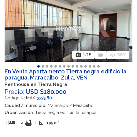
photo_camera
videocam
360
1
/15
360º
En Venta Apartamento Tierra negra edificio la
paragua, Maracaibo, Zulia, VEN
Penthouse en Tierra Negra
Precio:
USD $180.000
Código REMAX:
337560
Ciudad / municipio:
Maracaibo / Maracaibo
Urbanización:
Tierra negra edificio la paragua
hotel
bathtub
square_foot
3
|
2
|
195 m²