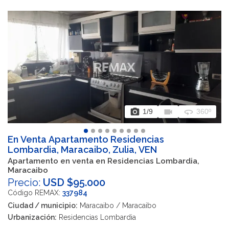
photo_camera
videocam
360
1
/9
360º
En Venta Apartamento Residencias
Lombardia, Maracaibo, Zulia, VEN
Apartamento en venta en Residencias Lombardia,
Maracaibo
Precio:
USD $95.000
Código REMAX:
337984
Ciudad / municipio:
Maracaibo / Maracaibo
Urbanización:
Residencias Lombardia