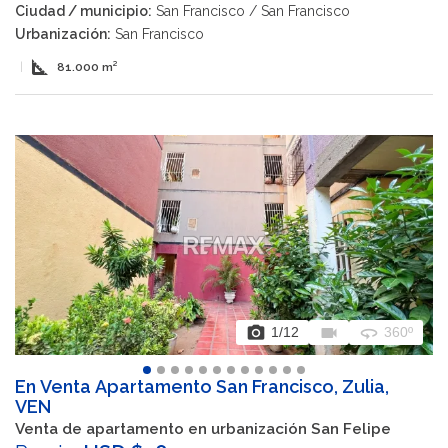
Ciudad / municipio:
San Francisco / San Francisco
Urbanización:
San Francisco
square_foot
|
81.000 m²
photo_camera
videocam
360
1
/12
360º
En Venta Apartamento San Francisco, Zulia,
VEN
Venta de apartamento en urbanización San Felipe