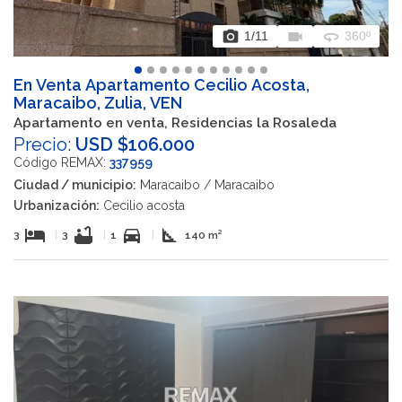
photo_camera
videocam
360
1
/11
360º
En Venta Apartamento Cecilio Acosta,
Maracaibo, Zulia, VEN
Apartamento en venta, Residencias la Rosaleda
Precio:
USD $106.000
Código REMAX:
337959
Ciudad / municipio:
Maracaibo / Maracaibo
Urbanización:
Cecilio acosta
hotel
bathtub
directions_car
square_foot
3
|
3
|
1
|
140 m²