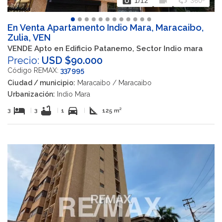
photo_camera
videocam
360
1
/12
360º
En Venta Apartamento Indio Mara, Maracaibo,
Zulia, VEN
VENDE Apto en Edificio Patanemo, Sector Indio mara
Precio:
USD $90.000
Código REMAX:
337995
Ciudad / municipio:
Maracaibo / Maracaibo
Urbanización:
Indio Mara
hotel
bathtub
directions_car
square_foot
3
|
3
|
1
|
125 m²