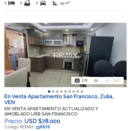
hotel
bathtub
directions_car
square_foot
3
|
2
|
2
|
95 m²
photo_camera
videocam
360
1
/9
360º
En Venta Apartamento San Francisco, Zulia,
VEN
EN VENTA APARTAMENTO ACTUALIZADO Y
AMOBLADO URB SAN FRANCISCO
Precio:
USD $78.000
Código REMAX:
336676