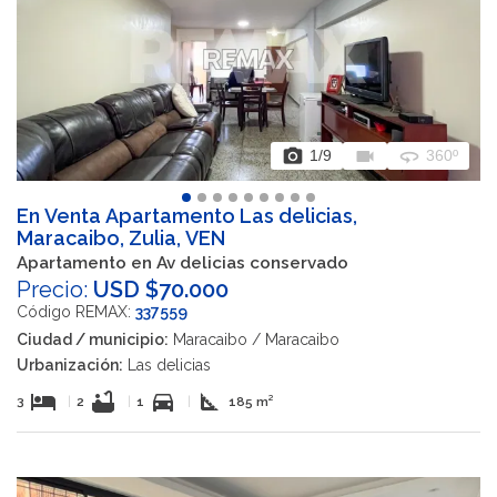
photo_camera
videocam
360
1
/9
360º
En Venta Apartamento Las delicias,
Maracaibo, Zulia, VEN
Apartamento en Av delicias conservado
Precio:
USD $70.000
Código REMAX:
337559
Ciudad / municipio:
Maracaibo / Maracaibo
Urbanización:
Las delicias
hotel
bathtub
directions_car
square_foot
3
|
2
|
1
|
185 m²