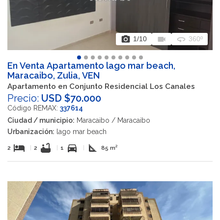
photo_camera
videocam
360
1
/10
360º
En Venta Apartamento lago mar beach,
Maracaibo, Zulia, VEN
Apartamento en Conjunto Residencial Los Canales
Precio:
USD $70.000
Código REMAX:
337614
Ciudad / municipio:
Maracaibo / Maracaibo
Urbanización:
lago mar beach
hotel
bathtub
directions_car
square_foot
2
|
2
|
1
|
85 m²