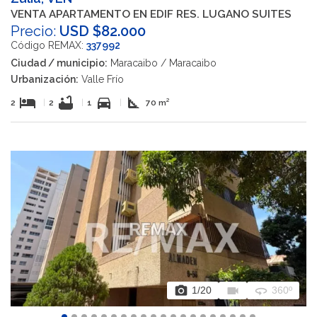
VENTA APARTAMENTO EN EDIF RES. LUGANO SUITES
Precio:
USD $82.000
Código REMAX:
337992
Ciudad / municipio:
Maracaibo / Maracaibo
Urbanización:
Valle Frío
hotel
bathtub
directions_car
square_foot
2
|
2
|
1
|
70 m²
photo_camera
videocam
360
1
/20
360º