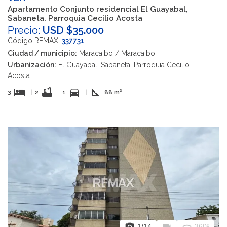
Apartamento Conjunto residencial El Guayabal,
Sabaneta. Parroquia Cecilio Acosta
Precio:
USD $35.000
Código REMAX:
337731
Ciudad / municipio:
Maracaibo / Maracaibo
Urbanización:
El Guayabal, Sabaneta. Parroquia Cecilio
Acosta
hotel
bathtub
directions_car
square_foot
3
|
2
|
1
|
88 m²
photo_camera
videocam
360
1
/14
360º