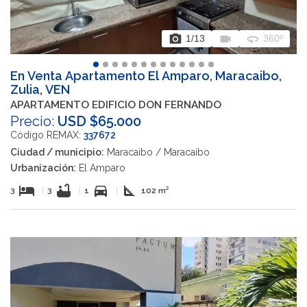
photo_camera
videocam
360
1
/13
360º
En Venta Apartamento El Amparo, Maracaibo,
Zulia, VEN
APARTAMENTO EDIFICIO DON FERNANDO
Precio:
USD $65.000
Código REMAX:
337672
Ciudad / municipio:
Maracaibo / Maracaibo
Urbanización:
El Amparo
hotel
bathtub
directions_car
square_foot
3
|
3
|
1
|
102 m²