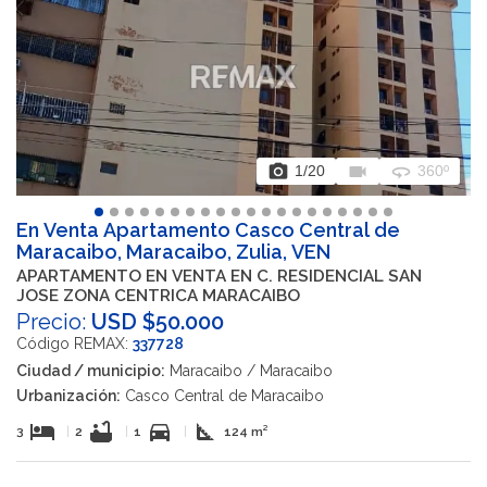
photo_camera
videocam
360
1
/20
360º
En Venta Apartamento Casco Central de
Maracaibo, Maracaibo, Zulia, VEN
APARTAMENTO EN VENTA EN C. RESIDENCIAL SAN
JOSE ZONA CENTRICA MARACAIBO
Precio:
USD $50.000
Código REMAX:
337728
Ciudad / municipio:
Maracaibo / Maracaibo
Urbanización:
Casco Central de Maracaibo
hotel
bathtub
directions_car
square_foot
3
|
2
|
1
|
124 m²