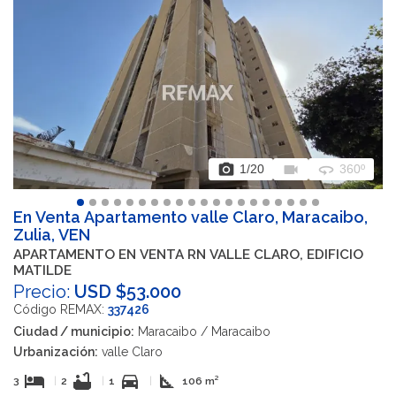
photo_camera
videocam
360
1
/20
360º
En Venta Apartamento valle Claro, Maracaibo,
Zulia, VEN
APARTAMENTO EN VENTA RN VALLE CLARO, EDIFICIO
MATILDE
Precio:
USD $53.000
Código REMAX:
337426
Ciudad / municipio:
Maracaibo / Maracaibo
Urbanización:
valle Claro
hotel
bathtub
directions_car
square_foot
3
|
2
|
1
|
106 m²