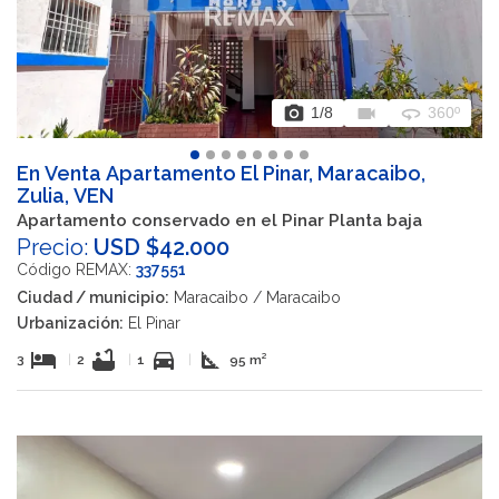
photo_camera
videocam
360
1
/8
360º
En Venta Apartamento El Pinar, Maracaibo,
Zulia, VEN
Apartamento conservado en el Pinar Planta baja
Precio:
USD $42.000
Código REMAX:
337551
Ciudad / municipio:
Maracaibo / Maracaibo
Urbanización:
El Pinar
hotel
bathtub
directions_car
square_foot
3
|
2
|
1
|
95 m²