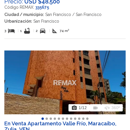
Precio:
USD $48.500
Código REMAX:
335675
Ciudad / municipio:
San Francisco / San Francisco
Urbanización:
San Francisco
hotel
bathtub
directions_car
square_foot
3
|
1
|
2
|
74 m²
photo_camera
videocam
360
1
/12
360º
En Venta Apartamento Valle Frío, Maracaibo,
Zulia, VEN