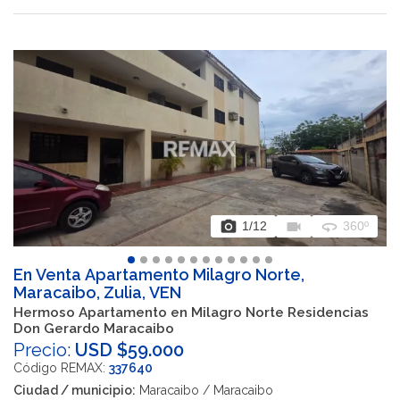
photo_camera
videocam
360
1
/12
360º
En Venta Apartamento Milagro Norte,
Maracaibo, Zulia, VEN
Hermoso Apartamento en Milagro Norte Residencias
Don Gerardo Maracaibo
Precio:
USD $59.000
Código REMAX:
337640
Ciudad / municipio:
Maracaibo / Maracaibo