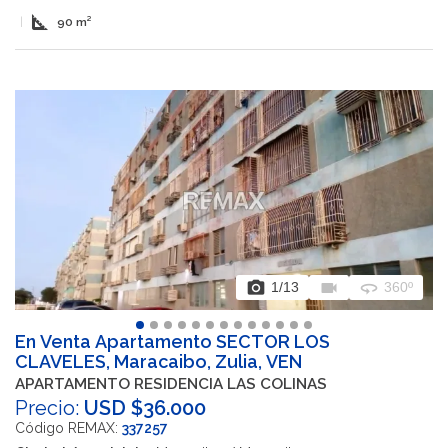
square_foot
|
90 m²
photo_camera
videocam
360
1
/13
360º
En Venta Apartamento SECTOR LOS
CLAVELES, Maracaibo, Zulia, VEN
APARTAMENTO RESIDENCIA LAS COLINAS
Precio:
USD $36.000
Código REMAX:
337257