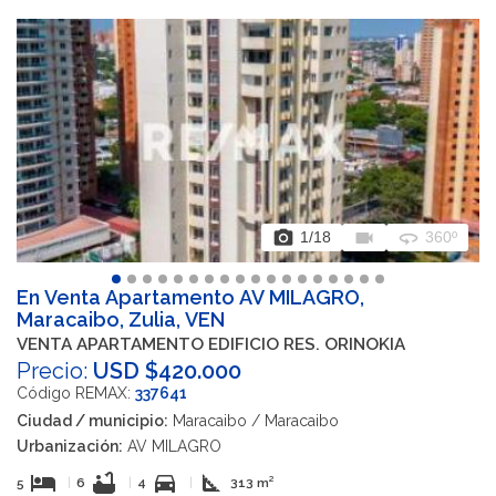
photo_camera
videocam
360
1
/18
360º
En Venta Apartamento AV MILAGRO,
Maracaibo, Zulia, VEN
VENTA APARTAMENTO EDIFICIO RES. ORINOKIA
Precio:
USD $420.000
Código REMAX:
337641
Ciudad / municipio:
Maracaibo / Maracaibo
Urbanización:
AV MILAGRO
hotel
bathtub
directions_car
square_foot
5
|
6
|
4
|
313 m²