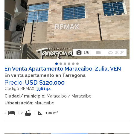
photo_camera
videocam
360
1
/6
360º
En Venta Apartamento Maracaibo, Zulia, VEN
En venta apartamento en Tarragona
Precio:
USD $120.000
Código REMAX:
336144
Ciudad / municipio:
Maracaibo / Maracaibo
Urbanización:
Maracaibo
hotel
bathtub
square_foot
2
|
2
|
100 m²