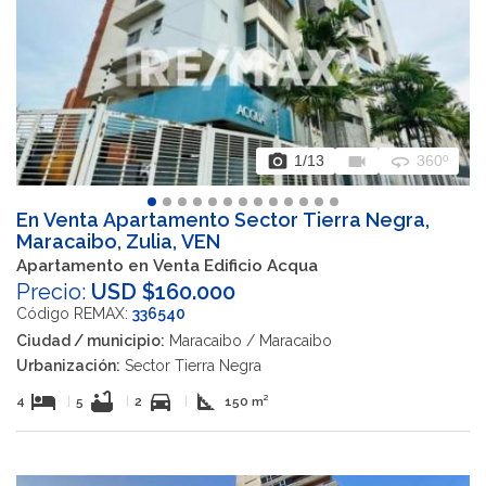
photo_camera
videocam
360
1
/13
360º
En Venta Apartamento Sector Tierra Negra,
Maracaibo, Zulia, VEN
Apartamento en Venta Edificio Acqua
Precio:
USD $160.000
Código REMAX:
336540
Ciudad / municipio:
Maracaibo / Maracaibo
Urbanización:
Sector Tierra Negra
hotel
bathtub
directions_car
square_foot
4
|
5
|
2
|
150 m²