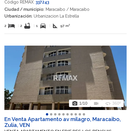
Código REMAX:
337243
Ciudad / municipio:
Maracaibo / Maracaibo
Urbanización:
Urbanizacion La Estrella
hotel
bathtub
directions_car
square_foot
2
|
2
|
1
|
97 m²
photo_camera
videocam
360
1
/10
360º
En Venta Apartamento av milagro, Maracaibo,
Zulia, VEN