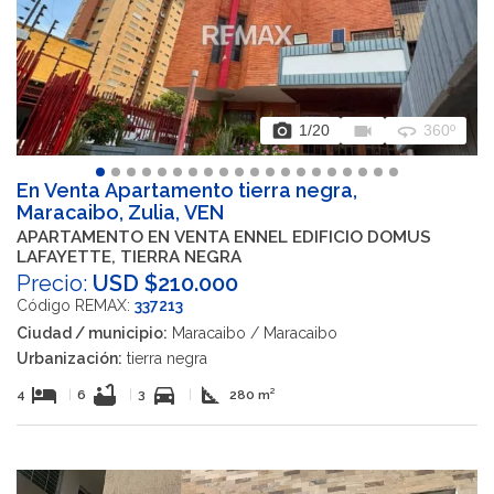
photo_camera
videocam
360
1
/20
360º
En Venta Apartamento tierra negra,
Maracaibo, Zulia, VEN
APARTAMENTO EN VENTA ENNEL EDIFICIO DOMUS
LAFAYETTE, TIERRA NEGRA
Precio:
USD $210.000
Código REMAX:
337213
Ciudad / municipio:
Maracaibo / Maracaibo
Urbanización:
tierra negra
hotel
bathtub
directions_car
square_foot
4
|
6
|
3
|
280 m²