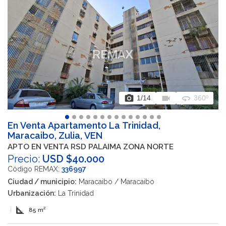
photo_camera
videocam
360
1
/14
360º
En Venta Apartamento La Trinidad,
Maracaibo, Zulia, VEN
APTO EN VENTA RSD PALAIMA ZONA NORTE
Precio:
USD $40.000
Código REMAX:
336997
Ciudad / municipio:
Maracaibo / Maracaibo
Urbanización:
La Trinidad
square_foot
|
85 m²