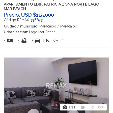
APARTAMENTO EDIF. PATRICIA ZONA NORTE LAGO
MAR BEACH
Precio:
USD $115.000
Código REMAX:
336873
Ciudad / municipio:
Maracaibo / Maracaibo
Urbanización:
Lago Mar Beach
hotel
bathtub
directions_car
square_foot
4
|
4
|
2
|
170 m²
photo_camera
videocam
360
1
/11
360º