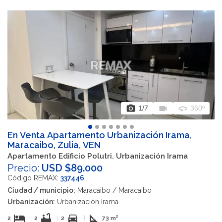
photo_camera
videocam
360
1
/7
360º
En Venta Apartamento Urbanización Irama,
Maracaibo, Zulia, VEN
Apartamento Edificio Polutri. Urbanización Irama
Precio:
USD $89.000
Código REMAX:
337446
Ciudad / municipio:
Maracaibo / Maracaibo
Urbanización:
Urbanización Irama
hotel
bathtub
directions_car
square_foot
2
|
2
|
2
|
73 m²