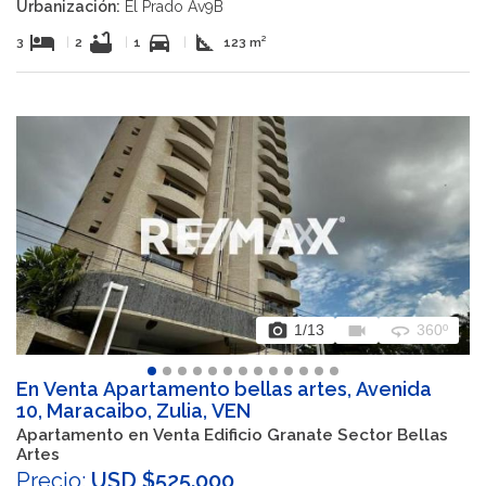
Urbanización:
El Prado Av9B
hotel
bathtub
directions_car
square_foot
3
|
2
|
1
|
123 m²
photo_camera
videocam
360
1
/13
360º
En Venta Apartamento bellas artes, Avenida
10, Maracaibo, Zulia, VEN
Apartamento en Venta Edificio Granate Sector Bellas
Artes
Precio:
USD $525.000