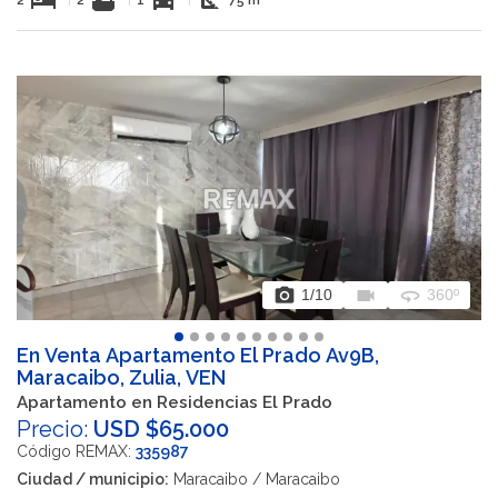
hotel
bathtub
directions_car
square_foot
photo_camera
videocam
360
1
/10
360º
En Venta Apartamento El Prado Av9B,
Maracaibo, Zulia, VEN
Apartamento en Residencias El Prado
Precio:
USD $65.000
Código REMAX:
335987
Ciudad / municipio:
Maracaibo / Maracaibo