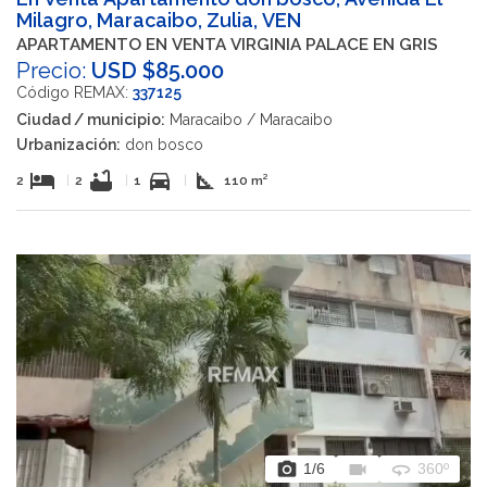
Milagro, Maracaibo, Zulia, VEN
APARTAMENTO EN VENTA VIRGINIA PALACE EN GRIS
Precio:
USD $85.000
Código REMAX:
337125
Ciudad / municipio:
Maracaibo / Maracaibo
Urbanización:
don bosco
hotel
bathtub
directions_car
square_foot
2
|
2
|
1
|
110 m²
photo_camera
videocam
360
1
/6
360º