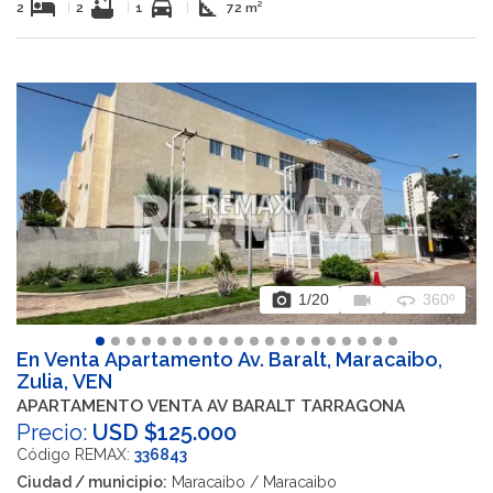
hotel
bathtub
directions_car
square_foot
2
|
2
|
1
|
72 m²
photo_camera
videocam
360
1
/20
360º
En Venta Apartamento Av. Baralt, Maracaibo,
Zulia, VEN
APARTAMENTO VENTA AV BARALT TARRAGONA
Precio:
USD $125.000
Código REMAX:
336843
Ciudad / municipio:
Maracaibo / Maracaibo