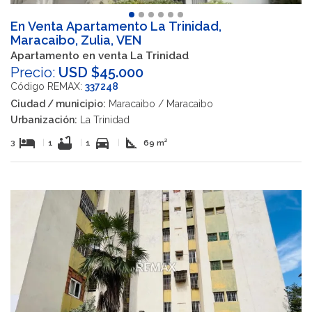
En Venta Apartamento La Trinidad,
Maracaibo, Zulia, VEN
Apartamento en venta La Trinidad
Precio:
USD $45.000
Código REMAX:
337248
Ciudad / municipio:
Maracaibo / Maracaibo
Urbanización:
La Trinidad
hotel
bathtub
directions_car
square_foot
3
|
1
|
1
|
69 m²