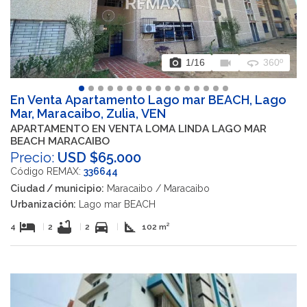
photo_camera
videocam
360
1
/16
360º
En Venta Apartamento Lago mar BEACH, Lago
Mar, Maracaibo, Zulia, VEN
APARTAMENTO EN VENTA LOMA LINDA LAGO MAR
BEACH MARACAIBO
Precio:
USD $65.000
Código REMAX:
336644
Ciudad / municipio:
Maracaibo / Maracaibo
Urbanización:
Lago mar BEACH
hotel
bathtub
directions_car
square_foot
4
|
2
|
2
|
102 m²