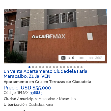
photo_camera
videocam
360
1
/16
360º
En Venta Apartamento Ciudadela Faria,
Maracaibo, Zulia, VEN
Apartamento en Gris en Terrazas de Ciudadela
Precio:
USD $55.000
Código REMAX:
336885
Ciudad / municipio:
Maracaibo / Maracaibo
Urbanización:
Ciudadela Faria