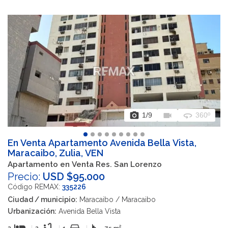
photo_camera
videocam
360
1
/9
360º
En Venta Apartamento Avenida Bella Vista,
Maracaibo, Zulia, VEN
Apartamento en Venta Res. San Lorenzo
Precio:
USD $95.000
Código REMAX:
335226
Ciudad / municipio:
Maracaibo / Maracaibo
Urbanización:
Avenida Bella Vista
2
|
2
|
1
|
75 m²