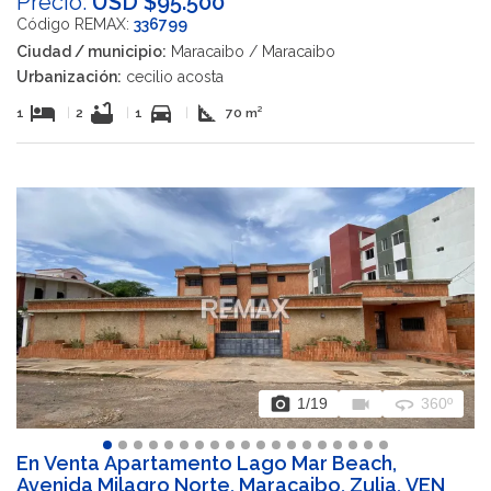
Precio:
USD $95.500
Código REMAX:
336799
Ciudad / municipio:
Maracaibo / Maracaibo
Urbanización:
cecilio acosta
hotel
bathtub
directions_car
square_foot
1
|
2
|
1
|
70 m²
photo_camera
videocam
360
1
/19
360º
En Venta Apartamento Lago Mar Beach,
Avenida Milagro Norte, Maracaibo, Zulia, VEN