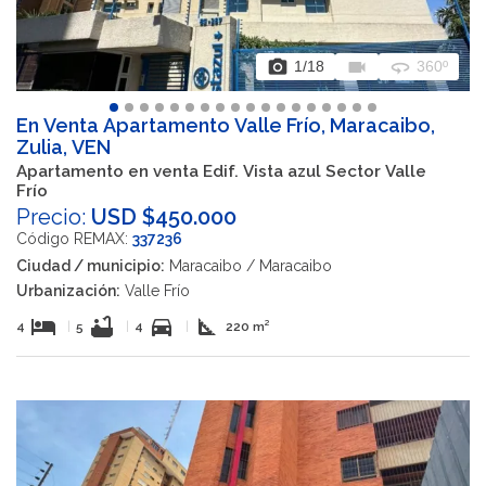
photo_camera
videocam
360
1
/18
360º
En Venta Apartamento Valle Frío, Maracaibo,
Zulia, VEN
Apartamento en venta Edif. Vista azul Sector Valle
Frío
Precio:
USD $450.000
Código REMAX:
337236
Ciudad / municipio:
Maracaibo / Maracaibo
Urbanización:
Valle Frío
hotel
bathtub
directions_car
square_foot
4
|
5
|
4
|
220 m²