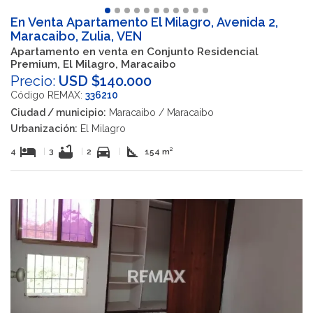
En Venta Apartamento El Milagro, Avenida 2,
Maracaibo, Zulia, VEN
Apartamento en venta en Conjunto Residencial
Premium, El Milagro, Maracaibo
Precio:
USD $140.000
Código REMAX:
336210
Ciudad / municipio:
Maracaibo / Maracaibo
Urbanización:
El Milagro
hotel
bathtub
directions_car
square_foot
4
|
3
|
2
|
154 m²