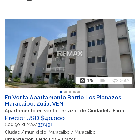
photo_camera
videocam
360
1
/5
360º
En Venta Apartamento Barrio Los Planazos,
Maracaibo, Zulia, VEN
Apartamento en venta Terrazas de Ciudadela Faria
Precio:
USD $40.000
Código REMAX:
337492
Ciudad / municipio:
Maracaibo / Maracaibo
Urbanización:
Barrio Los Planazos