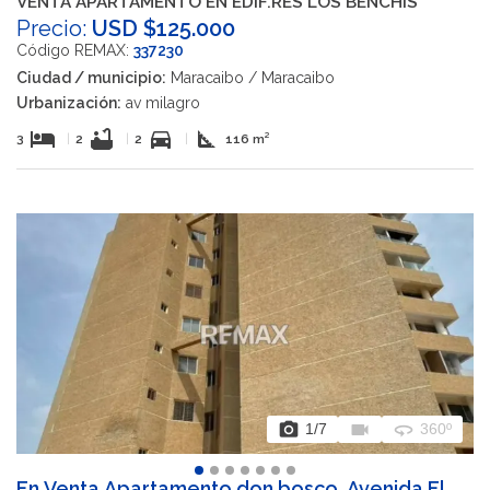
VENTA APARTAMENTO EN EDIF.RES LOS BENCHIS
Precio:
USD $125.000
Código REMAX:
337230
Ciudad / municipio:
Maracaibo / Maracaibo
Urbanización:
av milagro
hotel
bathtub
directions_car
square_foot
3
|
2
|
2
|
116 m²
photo_camera
videocam
360
1
/7
360º
En Venta Apartamento don bosco, Avenida El