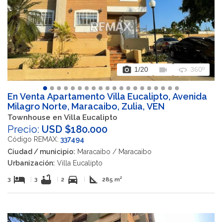
photo_camera
videocam
360
1
/20
360º
En Venta Apartamento Villa Eucalipto, Avenida
Milagro Norte, Maracaibo, Zulia, VEN
Townhouse en Villa Eucalipto
Precio:
USD $180.000
Código REMAX:
337494
Ciudad / municipio:
Maracaibo / Maracaibo
Urbanización:
Villa Eucalipto
hotel
bathtub
directions_car
square_foot
3
|
3
|
2
|
285 m²