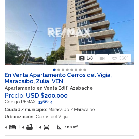
photo_camera
videocam
360
1
/8
360º
En Venta Apartamento Cerros del Vigía,
Maracaibo, Zulia, VEN
Apartamento en Venta Edif. Azabache
Precio:
USD $200.000
Código REMAX:
336614
Ciudad / municipio:
Maracaibo / Maracaibo
Urbanización:
Cerros del Vigía
hotel
bathtub
directions_car
square_foot
4
|
4
|
4
|
160 m²