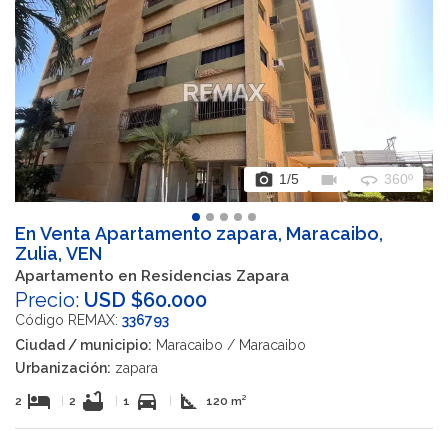
photo_camera
videocam
360
1
/5
360º
En Venta Apartamento zapara, Maracaibo,
Zulia, VEN
Apartamento en Residencias Zapara
Precio:
USD $60.000
Código REMAX:
336793
Ciudad / municipio:
Maracaibo / Maracaibo
Urbanización:
zapara
hotel
bathtub
directions_car
square_foot
2
|
2
|
1
|
120 m²