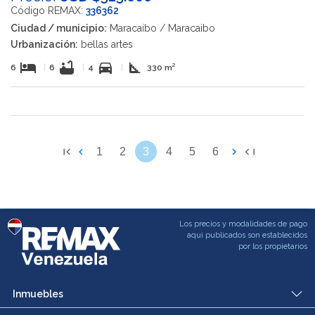
Código REMAX:
336362
Ciudad / municipio:
Maracaibo / Maracaibo
Urbanización:
bellas artes
hotel
bathtub
directions_car
square_foot
6
|
6
|
4
|
330 m²
1
2
3
4
5
6
Los precios y modalidades de pago
aqui publicados son establecidos
por los propietarios
Inmuebles