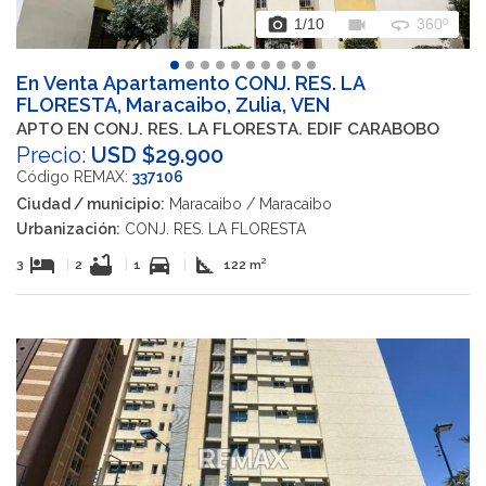
photo_camera
videocam
360
1
/10
360º
En Venta Apartamento CONJ. RES. LA
FLORESTA, Maracaibo, Zulia, VEN
APTO EN CONJ. RES. LA FLORESTA. EDIF CARABOBO
Precio:
USD $29.900
Código REMAX:
337106
Ciudad / municipio:
Maracaibo / Maracaibo
Urbanización:
CONJ. RES. LA FLORESTA
hotel
bathtub
directions_car
square_foot
3
|
2
|
1
|
122 m²