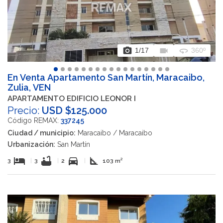
photo_camera
videocam
360
1
/17
360º
En Venta Apartamento San Martín, Maracaibo,
Zulia, VEN
APARTAMENTO EDIFICIO LEONOR I
Precio:
USD $125.000
Código REMAX:
337245
Ciudad / municipio:
Maracaibo / Maracaibo
Urbanización:
San Martín
hotel
bathtub
directions_car
square_foot
3
|
3
|
2
|
103 m²