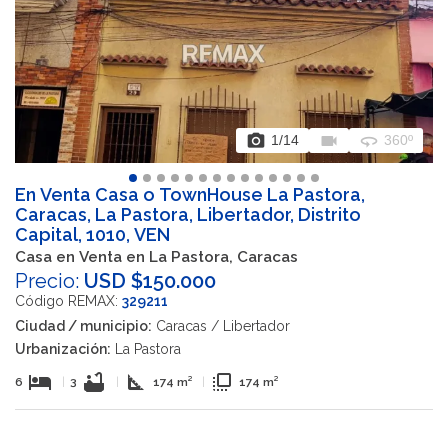
photo_camera
videocam
360
1
/14
360º
En Venta Casa o TownHouse La Pastora,
Caracas, La Pastora, Libertador, Distrito
Capital, 1010, VEN
Casa en Venta en La Pastora, Caracas
Precio:
USD $150.000
Código REMAX:
329211
Ciudad / municipio:
Caracas / Libertador
Urbanización:
La Pastora
hotel
bathtub
square_foot
flip_to_front
6
|
3
|
174 m²
|
174 m²