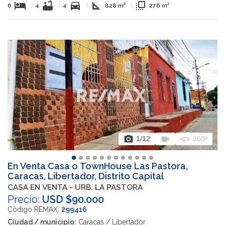
hotel
bathtub
directions_car
square_foot
flip_to_front
6
|
4
|
4
|
828 m²
|
276 m²
photo_camera
videocam
360
1
/12
360º
En Venta Casa o TownHouse Las Pastora,
Caracas, Libertador, Distrito Capital
CASA EN VENTA - URB. LA PASTORA
Precio:
USD $90.000
Código REMAX:
299416
Ciudad / municipio:
Caracas / Libertador