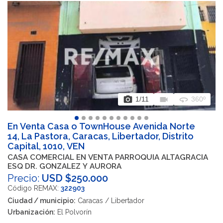
photo_camera
videocam
360
1
/11
360º
En Venta Casa o TownHouse Avenida Norte
14, La Pastora, Caracas, Libertador, Distrito
Capital, 1010, VEN
CASA COMERCIAL EN VENTA PARROQUIA ALTAGRACIA
ESQ DR. GONZALEZ Y AURORA
Precio:
USD $250.000
Código REMAX:
322903
Ciudad / municipio:
Caracas / Libertador
Urbanización:
El Polvorín