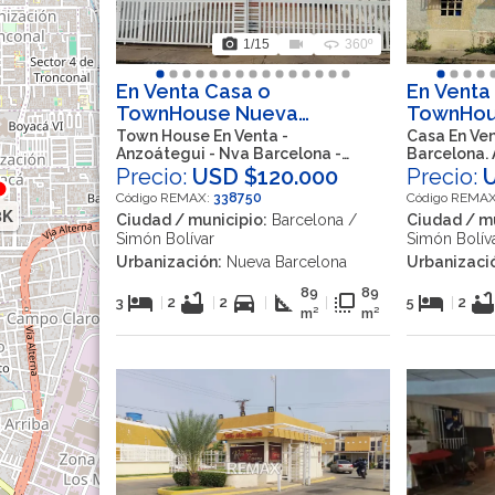
photo_camera
videocam
360
1
/15
360º
En Venta Casa o
En Venta
TownHouse Nueva
TownHous
Barcelona, Barcelona,
Barcelona
Town House En Venta -
Casa En Ven
Anzoátegui - Nva Barcelona -
Barcelona. 
Simón Bolívar, Anzoátegui,
Anzoáteg
Residencia Villas Del Pacífico
Precio:
USD $120.000
Precio:
VEN
Código REMAX:
338750
Código REMA
8K
Ciudad / municipio:
Barcelona /
Ciudad / mu
Simón Bolívar
Simón Bolív
Urbanización:
Nueva Barcelona
Urbanizaci
89
89
hotel
bathtub
directions_car
square_foot
flip_to_front
hotel
bathtu
3
|
2
|
2
|
|
5
|
2
m²
m²