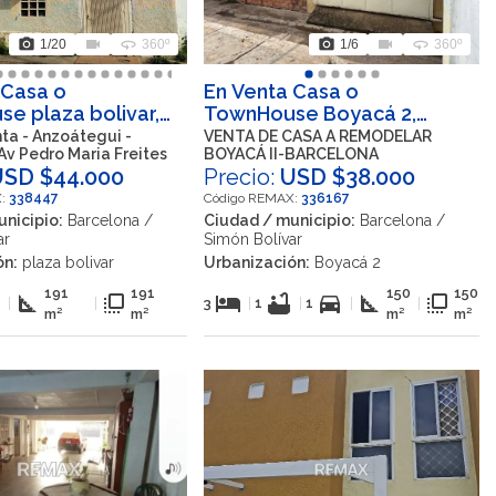
photo_camera
videocam
360
photo_camera
videocam
360
1
/20
360º
1
/6
360º
 Casa o
En Venta Casa o
e plaza bolivar,
TownHouse Boyacá 2,
, Simón Bolívar,
Barcelona, Simón Bolívar,
ta - Anzoátegui -
VENTA DE CASA A REMODELAR
Av Pedro Maria Freites
BOYACÁ II-BARCELONA
ui, VEN
Anzoátegui, VEN
USD $44.000
Precio:
USD $38.000
X:
338447
Código REMAX:
336167
nicipio:
Barcelona /
Ciudad / municipio:
Barcelona /
ar
Simón Bolívar
ón:
plaza bolivar
Urbanización:
Boyacá 2
191
191
150
150
b
square_foot
flip_to_front
hotel
bathtub
directions_car
square_foot
flip_to_front
|
|
3
|
1
|
1
|
|
m²
m²
m²
m²