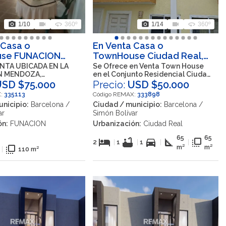
photo_camera
videocam
360
photo_camera
videocam
360
1
/10
360º
1
/14
360º
 Casa o
En Venta Casa o
se FUNACION
TownHouse Ciudad Real,
, Barcelona,
Barcelona, Simón Bolívar,
ENTA UBICADA EN LA
Se Ofrece en Venta Town House
N MENDOZA,
en el Conjunto Residencial Ciudad
ívar, Anzoátegui,
Anzoátegui, VEN
A
Real en Barcelona
USD $75.000
Precio:
USD $50.000
X:
335113
Código REMAX:
333898
nicipio:
Barcelona /
Ciudad / municipio:
Barcelona /
ar
Simón Bolívar
ón:
FUNACION
Urbanización:
Ciudad Real
65
65
hotel
bathtub
directions_car
square_foot
flip_to_front
2
|
1
|
1
|
|
flip_to_front
m²
m²
|
110 m²