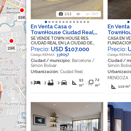
photo_camera
videocam
360
1
/13
360º
59K
En Venta Casa o
En Venta
TownHouse Ciudad Real,
TownHou
Barcelona, Simón Bolívar,
MENDOZA
SE VENDE TOWN HOUSE RES.
CASA EN V
CIUDAD REAL EN LA CIUDAD DE
FUNDACIO
Anzoátegui, VEN
Simón Bol
29K
BARCELONA CON ACABADOS
BARCELON
Precio:
USD $107.000
Precio:
VEN
MODERNOS
Código REMAX:
336057
Código REMA
Ciudad / municipio:
Barcelona /
Ciudad / mu
Simón Bolívar
Simón Bolív
Urbanización:
Ciudad Real
Urbanizaci
MENDOZA
93
72
hotel
bathtub
directions_car
square_foot
flip_to_front
5
|
3
|
3
|
|
m²
m²
square_foot
|
110 m²