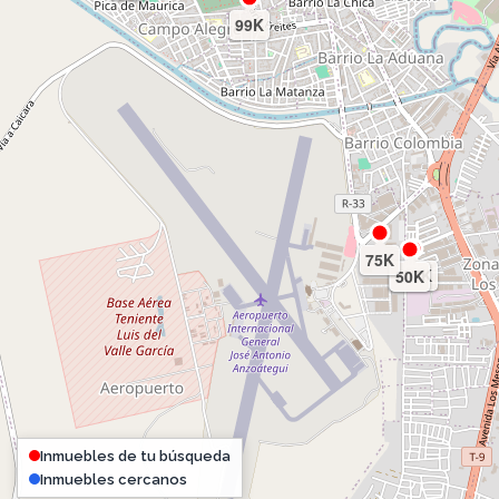
99K
75K
107K
50K
Inmuebles de tu búsqueda
Inmuebles cercanos