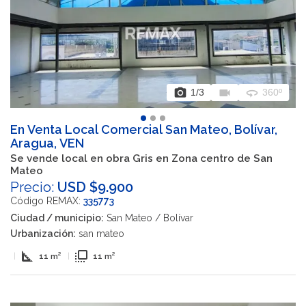
photo_camera
videocam
360
1
/3
360º
En Venta Local Comercial San Mateo, Bolívar,
Aragua, VEN
Se vende local en obra Gris en Zona centro de San
Mateo
Precio:
USD $9.900
Código REMAX:
335773
Ciudad / municipio:
San Mateo / Bolívar
Urbanización:
san mateo
square_foot
flip_to_front
|
11 m²
|
11 m²