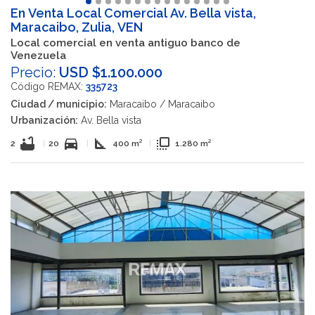
En Venta Local Comercial Av. Bella vista,
Maracaibo, Zulia, VEN
Local comercial en venta antiguo banco de
Venezuela
Precio:
USD $1.100.000
Código REMAX:
335723
Ciudad / municipio:
Maracaibo / Maracaibo
Urbanización:
Av. Bella vista
bathtub
directions_car
square_foot
flip_to_front
2
|
20
|
400 m²
|
1.280 m²