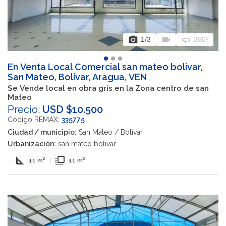
photo_camera
videocam
360
1
/3
360º
En Venta Local Comercial san mateo bolivar,
San Mateo, Bolívar, Aragua, VEN
Se Vende local en obra gris en la Zona centro de san
Mateo
Precio:
USD $10.500
Código REMAX:
335775
Ciudad / municipio:
San Mateo / Bolívar
Urbanización:
san mateo bolivar
square_foot
flip_to_front
|
11 m²
|
11 m²