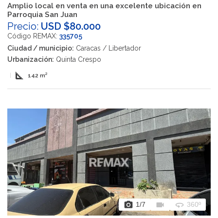
Amplio local en venta en una excelente ubicación en
Parroquia San Juan
Precio:
USD $80.000
Código REMAX:
335705
Ciudad / municipio:
Caracas / Libertador
Urbanización:
Quinta Crespo
square_foot
|
142 m²
photo_camera
videocam
360
1
/7
360º