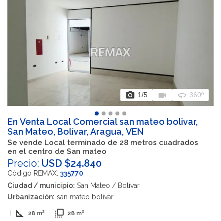
photo_camera
videocam
360
1
/5
360º
En Venta Local Comercial san mateo bolivar,
San Mateo, Bolívar, Aragua, VEN
Se vende Local terminado de 28 metros cuadrados
en el centro de San mateo
Precio:
USD $24.840
Código REMAX:
335770
Ciudad / municipio:
San Mateo / Bolívar
Urbanización:
san mateo bolivar
square_foot
flip_to_front
|
28 m²
|
28 m²