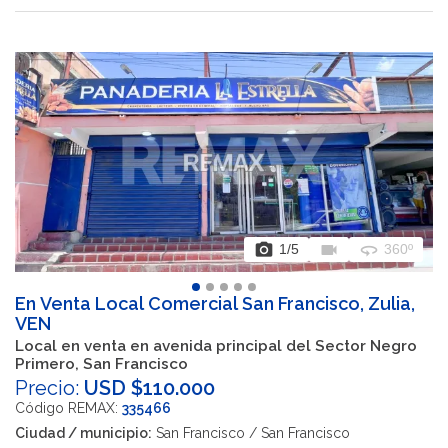
photo_camera
videocam
360
1
/5
360º
En Venta Local Comercial San Francisco, Zulia,
VEN
Local en venta en avenida principal del Sector Negro
Primero, San Francisco
Precio:
USD $110.000
Código REMAX:
335466
Ciudad / municipio:
San Francisco / San Francisco