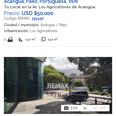
Acarigua, Páez, Portuguesa, VEN
Tu Local en la Av. Los Agricultores de Acarigua.
Precio:
USD $50.000
Código REMAX:
335497
Ciudad / municipio:
Acarigua / Páez
Urbanización:
Los Agricultores
bathtub
square_foot
flip_to_front
2
|
152 m²
|
152 m²
photo_camera
videocam
360
1
/19
360º