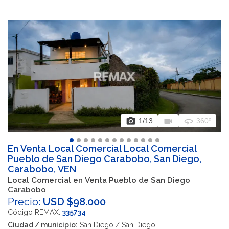
photo_camera
videocam
360
1
/13
360º
En Venta Local Comercial Local Comercial
Pueblo de San Diego Carabobo, San Diego,
Carabobo, VEN
Local Comercial en Venta Pueblo de San Diego
Carabobo
Precio:
USD $98.000
Código REMAX:
335734
Ciudad / municipio:
San Diego / San Diego