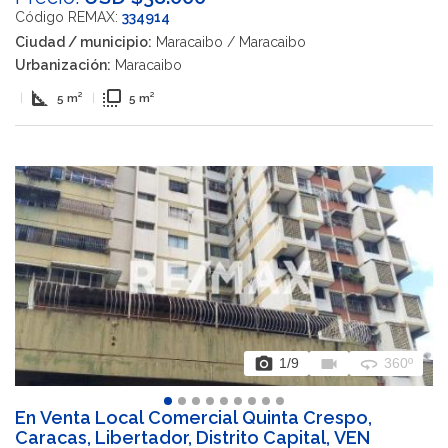
Código REMAX:
334914
Ciudad / municipio:
Maracaibo / Maracaibo
Urbanización:
Maracaibo
square_foot
flip_to_front
|
5 m²
|
5 m²
photo_camera
videocam
360
1
/9
360º
En Venta Local Comercial Quinta Crespo,
Caracas, Libertador, Distrito Capital, VEN