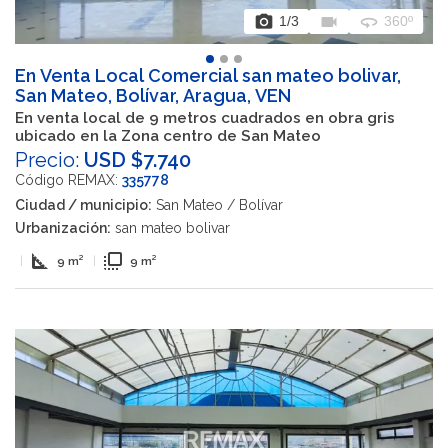
photo_camera
videocam
360
1
/3
360º
En Venta Local Comercial san mateo bolivar,
San Mateo, Bolívar, Aragua, VEN
En venta local de 9 metros cuadrados en obra gris
ubicado en la Zona centro de San Mateo
Precio:
USD $7.740
Código REMAX:
335778
Ciudad / municipio:
San Mateo / Bolívar
Urbanización:
san mateo bolivar
square_foot
flip_to_front
|
9 m²
|
9 m²