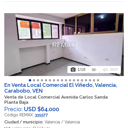
photo_camera
videocam
360
1
/18
360º
En Venta Local Comercial El Viñedo, Valencia,
Carabobo, VEN
Venta de Local Comercial Avenida Carlos Sanda
Planta Baja
Precio:
USD $64.000
Código REMAX:
335577
Ciudad / municipio:
Valencia / Valencia