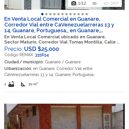
photo_camera
videocam
360
1
/12
360º
En Venta Local Comercial en Guanare,
Corredor Vial entre CaVenezuelarreras 13 y
14, Guanare, Portuguesa,, en Guanare,
Corredor Vial entre Carreras 13 y 14, Guanare,
En Venta Local Comercial ubicado en Guanare,
Portuguesa, Venezuela, Guanare,
Sector Maturín, Corredor Vial Tomas Montilla, Calle 7
Portuguesa, VEN
entre Carreras 13 y 14, Guanare, Portuguesa,
Precio:
USD $25.000
Venezuela
Código REMAX:
335654
Ciudad / municipio:
Guanare / Guanare
Urbanización:
en Guanare, Corredor Vial entre
CaVenezuelarreras 13 y 14, Guanare, Portuguesa,
bathtub
square_foot
1
|
30 m²