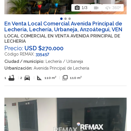
photo_camera
videocam
360
1
/3
360º
En Venta Local Comercial Avenida Principal de
Lecheria, Lechería, Urbaneja, Anzoátegui, VEN
LOCAL COMERCIAL EN VENTA AVENIDA PRINCIPAL DE
LECHERIA
Precio:
USD $270.000
Código REMAX:
335457
Ciudad / municipio:
Lechería / Urbaneja
Urbanización:
Avenida Principal de Lecheria
bathtub
directions_car
square_foot
flip_to_front
1
|
2
|
110 m²
|
110 m²