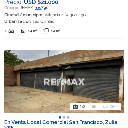
Precio:
USD $21.000
Código REMAX:
335790
Ciudad / municipio:
Valencia / Naguanagua
Urbanización:
Las Quintas
directions_car
square_foot
flip_to_front
1
|
14 m²
|
14 m²
photo_camera
videocam
360
1
/3
360º
En Venta Local Comercial San Francisco, Zulia,
VEN