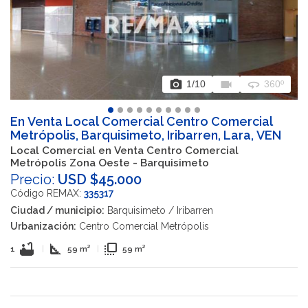
photo_camera
videocam
360
1
/10
360º
En Venta Local Comercial Centro Comercial
Metrópolis, Barquisimeto, Iribarren, Lara, VEN
Local Comercial en Venta Centro Comercial
Metrópolis Zona Oeste - Barquisimeto
Precio:
USD $45.000
Código REMAX:
335317
Ciudad / municipio:
Barquisimeto / Iribarren
Urbanización:
Centro Comercial Metrópolis
bathtub
square_foot
flip_to_front
1
|
59 m²
|
59 m²