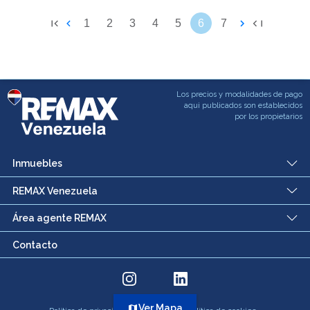
1
2
3
4
5
6
7
Los precios y modalidades de pago
aqui publicados son establecidos
por los propietarios
Inmuebles
REMAX Venezuela
Área agente REMAX
Contacto
Ver Mapa
map