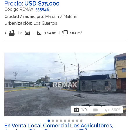
Precio:
USD $75.000
Código REMAX:
335546
Ciudad / municipio:
Maturín / Maturín
Urbanización:
Los Guaritos
bathtub
directions_car
square_foot
flip_to_front
4
|
2
|
164 m²
|
164 m²
photo_camera
videocam
360
1
/9
360º
En Venta Local Comercial Los Agricultores,