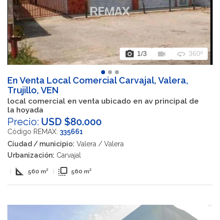
photo_camera
videocam
360
1
/3
360º
En Venta Local Comercial Carvajal, Valera,
Trujillo, VEN
local comercial en venta ubicado en av principal de
la hoyada
Precio:
USD $80.000
Código REMAX:
335661
Ciudad / municipio:
Valera / Valera
Urbanización:
Carvajal
square_foot
flip_to_front
|
560 m²
|
560 m²