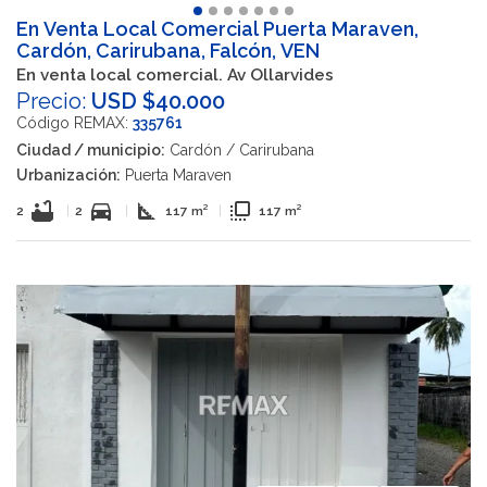
En Venta Local Comercial Puerta Maraven,
Cardón, Carirubana, Falcón, VEN
En venta local comercial. Av Ollarvides
Precio:
USD $40.000
Código REMAX:
335761
Ciudad / municipio:
Cardón / Carirubana
Urbanización:
Puerta Maraven
bathtub
directions_car
square_foot
flip_to_front
2
|
2
|
117 m²
|
117 m²