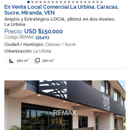
En Venta Local Comercial La Urbina, Caracas,
Sucre, Miranda, VEN
Amplio y Estratégico LOCAL 380m2 en dos niveles.
La Urbina
Precio:
USD $150.000
Código REMAX:
335403
Ciudad / municipio:
Caracas / Sucre
Urbanización:
La Urbina
square_foot
flip_to_front
|
380 m²
|
380 m²