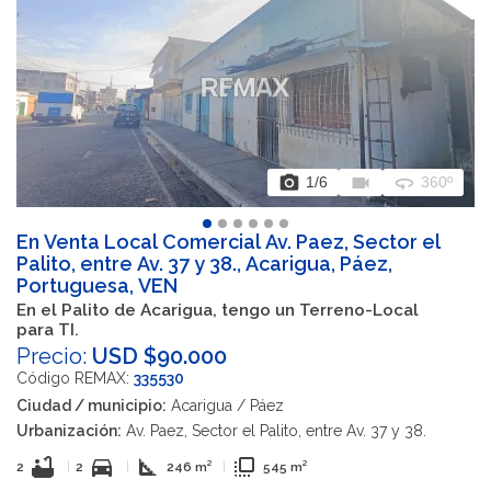
photo_camera
videocam
360
1
/6
360º
En Venta Local Comercial Av. Paez, Sector el
Palito, entre Av. 37 y 38., Acarigua, Páez,
Portuguesa, VEN
En el Palito de Acarigua, tengo un Terreno-Local
para TI.
Precio:
USD $90.000
Código REMAX:
335530
Ciudad / municipio:
Acarigua / Páez
Urbanización:
Av. Paez, Sector el Palito, entre Av. 37 y 38.
bathtub
directions_car
square_foot
flip_to_front
2
|
2
|
246 m²
|
545 m²