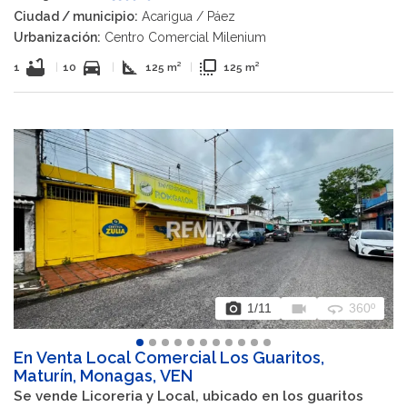
Ciudad / municipio:
Acarigua / Páez
Urbanización:
Centro Comercial Milenium
bathtub
directions_car
square_foot
flip_to_front
1
|
10
|
125 m²
|
125 m²
photo_camera
videocam
360
1
/11
360º
En Venta Local Comercial Los Guaritos,
Maturín, Monagas, VEN
Se vende Licoreria y Local, ubicado en los guaritos