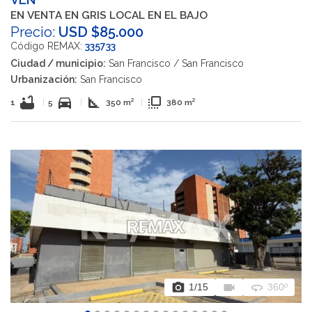
EN VENTA EN GRIS LOCAL EN EL BAJO
Precio:
USD $85.000
Código REMAX:
335733
Ciudad / municipio:
San Francisco / San Francisco
Urbanización:
San Francisco
bathtub
directions_car
square_foot
flip_to_front
1
|
5
|
350 m²
|
380 m²
photo_camera
videocam
360
1
/15
360º