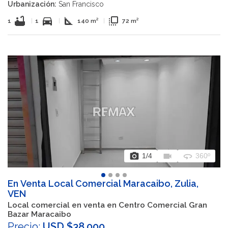
Urbanización:
San Francisco
bathtub
directions_car
square_foot
flip_to_front
1
|
1
|
140 m²
|
72 m²
photo_camera
videocam
360
1
/4
360º
En Venta Local Comercial Maracaibo, Zulia,
VEN
Local comercial en venta en Centro Comercial Gran
Bazar Maracaibo
Precio:
USD $38.000