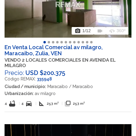
photo_camera
videocam
360
1
/12
360º
En Venta Local Comercial av milagro,
Maracaibo, Zulia, VEN
VENDO 2 LOCALES COMERCIALES EN AVENIDA EL
MILAGRO
Precio:
USD $200.375
Código REMAX:
335948
Ciudad / municipio:
Maracaibo / Maracaibo
Urbanización:
av milagro
bathtub
directions_car
square_foot
flip_to_front
4
|
4
|
253 m²
|
253 m²