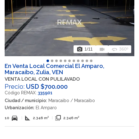
photo_camera
videocam
360
1
/11
360º
En Venta Local Comercial El Amparo,
Maracaibo, Zulia, VEN
VENTA LOCAL CON PULILAVADO
Precio:
USD $700.000
Código REMAX:
335901
Ciudad / municipio:
Maracaibo / Maracaibo
Urbanización:
El Amparo
directions_car
square_foot
flip_to_front
10
|
2.346 m²
|
2.346 m²