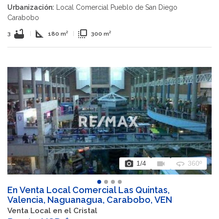
Urbanización:
Local Comercial Pueblo de San Diego
Carabobo
bathtub
square_foot
flip_to_front
3
|
180 m²
|
300 m²
photo_camera
videocam
360
1
/4
360º
En Venta Local Comercial Las Quintas,
Valencia, Naguanagua, Carabobo, VEN
Venta Local en el Cristal