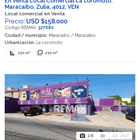
En Venta Local Comercial La coromoto,
Maracaibo, Zulia, 4012, VEN
Local comercial en Venta
Precio:
USD $158.000
Código REMAX:
327680
Ciudad / municipio:
Maracaibo / Maracaibo
Urbanización:
La coromoto
square_foot
flip_to_front
|
230 m²
|
230 m²
photo_camera
videocam
360
1
/8
360º