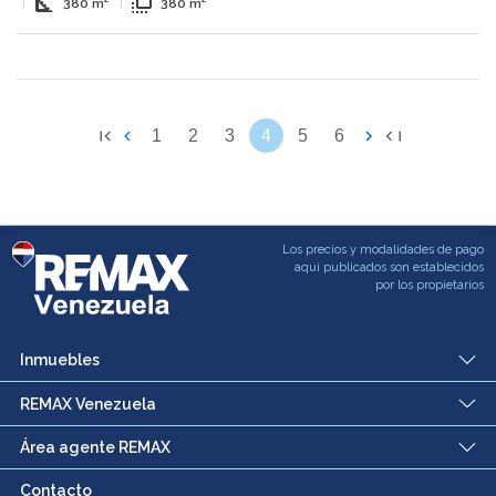
square_foot
flip_to_front
|
380 m²
|
380 m²
1
2
3
4
5
6
Los precios y modalidades de pago
aqui publicados son establecidos
por los propietarios
Inmuebles
REMAX Venezuela
Área agente REMAX
Contacto