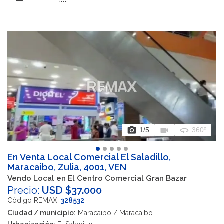
photo_camera
videocam
360
1
/5
360º
En Venta Local Comercial El Saladillo,
Maracaibo, Zulia, 4001, VEN
Vendo Local en El Centro Comercial Gran Bazar
Precio:
USD $37.000
Código REMAX:
328532
Ciudad / municipio:
Maracaibo / Maracaibo