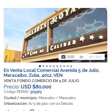
photo_camera
videocam
360
1
/10
360º
En Venta Local Comercial Avenida 5 de Julio,
Maracaibo, Zulia, 4012, VEN
VENTA FONDO COMERCIO EN 5 DE JULIO
Precio:
USD $80.000
Código REMAX:
325303
Ciudad / municipio:
Maracaibo / Maracaibo
Urbanización:
Av 5 de julio con av Delicias