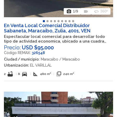
photo_camera
videocam
360
1
/9
360º
En Venta Local Comercial Distribuidor
Sabaneta, Maracaibo, Zulia, 4001, VEN
Espectacular local comercial para desarrollar todo
tipo de actividad economica, ubicado a una cuadra
de Circunvalacion 2
Precio:
USD $95.000
Código REMAX:
326548
Ciudad / municipio:
Maracaibo / Maracaibo
Urbanización:
EL VARILLAL
bathtub
directions_car
square_foot
flip_to_front
2
|
8
|
480 m²
|
240 m²