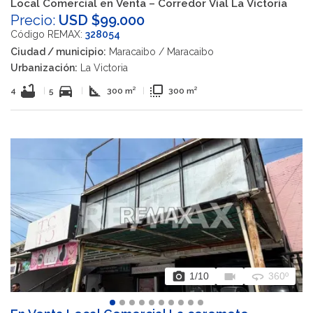
Local Comercial en Venta – Corredor Vial La Victoria
Precio:
USD $99.000
Código REMAX:
328054
Ciudad / municipio:
Maracaibo / Maracaibo
Urbanización:
La Victoria
bathtub
directions_car
square_foot
flip_to_front
4
|
5
|
300 m²
|
300 m²
photo_camera
videocam
360
1
/10
360º