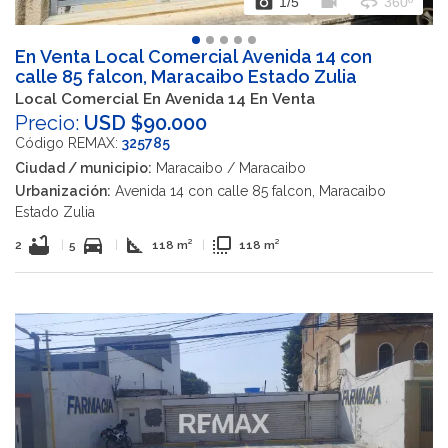
photo_camera
videocam
360
1
/5
360º
En Venta Local Comercial Avenida 14 con
calle 85 falcon, Maracaibo Estado Zulia
Local Comercial En Avenida 14 En Venta
Precio:
USD $90.000
Código REMAX:
325785
Ciudad / municipio:
Maracaibo / Maracaibo
Urbanización:
Avenida 14 con calle 85 falcon, Maracaibo
Estado Zulia
bathtub
directions_car
square_foot
flip_to_front
2
|
5
|
118 m²
|
118 m²