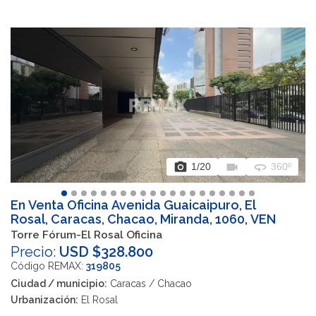
photo_camera
videocam
360
1
/20
360º
En Venta Oficina Avenida Guaicaipuro, El
Rosal, Caracas, Chacao, Miranda, 1060, VEN
Torre Fórum-El Rosal Oficina
Precio:
USD $328.800
Código REMAX:
319805
Ciudad / municipio:
Caracas / Chacao
Urbanización:
El Rosal