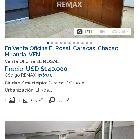
photo_camera
videocam
360
1
/11
360º
En Venta Oficina El Rosal, Caracas, Chacao,
Miranda, VEN
Venta Oficina EL ROSAL
Precio:
USD $140.000
Código REMAX:
336370
Ciudad / municipio:
Caracas / Chacao
Urbanización:
El Rosal
bathtub
square_foot
flip_to_front
1
|
155 m²
|
155 m²