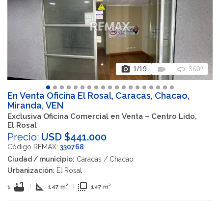
photo_camera
videocam
360
1
/19
360º
En Venta Oficina El Rosal, Caracas, Chacao,
Miranda, VEN
Exclusiva Oficina Comercial en Venta – Centro Lido,
El Rosal
Precio:
USD $441.000
Código REMAX:
330768
Ciudad / municipio:
Caracas / Chacao
Urbanización:
El Rosal
bathtub
square_foot
flip_to_front
1
|
147 m²
|
147 m²