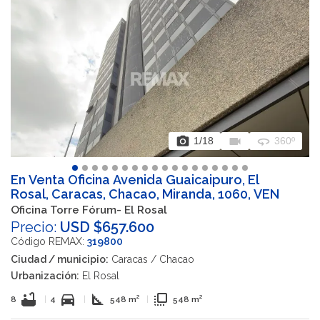
photo_camera
videocam
360
1
/18
360º
En Venta Oficina Avenida Guaicaipuro, El
Rosal, Caracas, Chacao, Miranda, 1060, VEN
Oficina Torre Fórum- El Rosal
Precio:
USD $657.600
Código REMAX:
319800
Ciudad / municipio:
Caracas / Chacao
Urbanización:
El Rosal
bathtub
directions_car
square_foot
flip_to_front
8
|
4
|
548 m²
|
548 m²