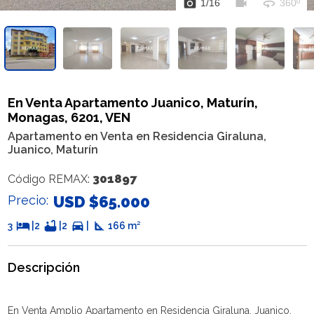
photo_camera
videocam
360
1
/
16
360º
En Venta Apartamento Juanico, Maturín,
Monagas, 6201, VEN
Apartamento en Venta en Residencia Giraluna,
Juanico, Maturín
301897
Código REMAX:
Precio:
USD $65.000
hotel
bathtub
directions_car
square_foot
3
|
2
|
2
|
166 m²
Descripción
En Venta Amplio Apartamento en Residencia Giraluna, Juanico,