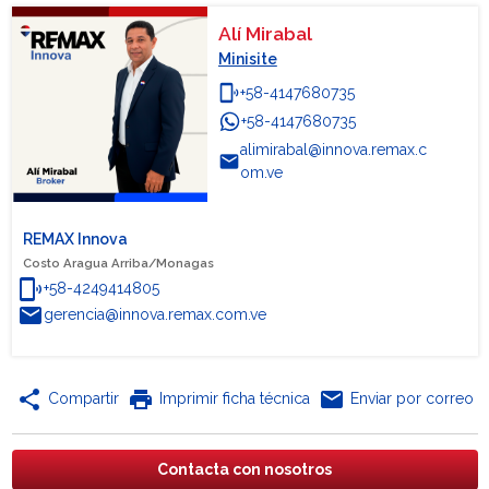
Alí Mirabal
Minisite
phonelink_ring
+58-4147680735
+58-4147680735
WhatsApp
alimirabal@innova.remax.c
email
om.ve
REMAX Innova
Costo Aragua Arriba/Monagas
phonelink_ring
+58-4249414805
email
gerencia@innova.remax.com.ve
share
print
email
Compartir
Imprimir ficha técnica
Enviar por correo
Contacta con nosotros