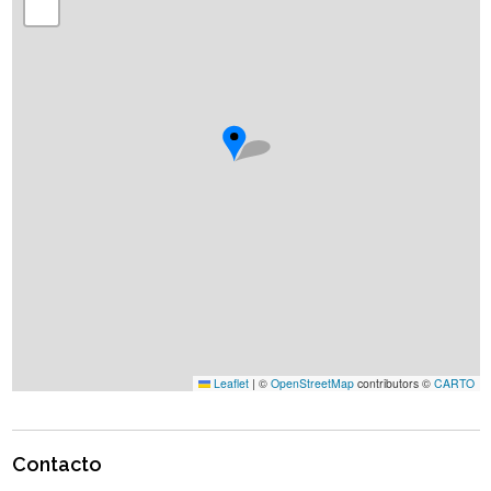
Leaflet
|
©
OpenStreetMap
contributors ©
CARTO
Contacto