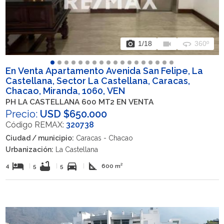
photo_camera
videocam
360
1
/18
360º
En Venta Apartamento Avenida San Felipe, La
Castellana, Sector La Castellana, Caracas,
Chacao, Miranda, 1060, VEN
PH LA CASTELLANA 600 MT2 EN VENTA
Precio:
USD $650.000
Código REMAX:
320738
Ciudad / municipio:
Caracas - Chacao
Urbanización:
La Castellana
hotel
bathtub
directions_car
square_foot
4
|
5
|
5
|
600 m²