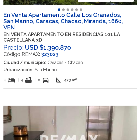
En Venta Apartamento Calle Los Granados,
San Marino, Caracas, Chacao, Miranda, 1660,
VEN
EN VENTA APARTAMENTO EN RESIDENCIAS 101 LA
CASTELLANA 3D
Precio:
USD $1.390.870
Código REMAX:
323023
Ciudad / municipio:
Caracas - Chacao
Urbanización:
San Marino
hotel
bathtub
directions_car
square_foot
4
|
4
|
6
|
473 m²