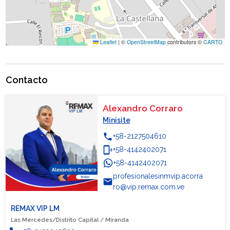
Leaflet
|
©
OpenStreetMap
contributors ©
CARTO
Contacto
Alexandro Corraro
Minisite
phone
+58-2127504610
phonelink_ring
+58-4142402071
+58-4142402071
WhatsApp
profesionalesinmvip.acorra
email
ro@vip.remax.com.ve
REMAX VIP LM
Las Mercedes/Distrito Capital / Miranda