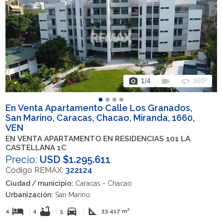
photo_camera
videocam
360
1
/4
360º
En Venta Apartamento Calle Los Granados,
San Marino, Caracas, Chacao, Miranda, 1660,
VEN
EN VENTA APARTAMENTO EN RESIDENCIAS 101 LA
CASTELLANA 1C
Precio:
USD $1.295.611
Código REMAX:
322124
Ciudad / municipio:
Caracas - Chacao
Urbanización:
San Marino
hotel
bathtub
directions_car
square_foot
4
|
4
|
5
|
33.417 m²