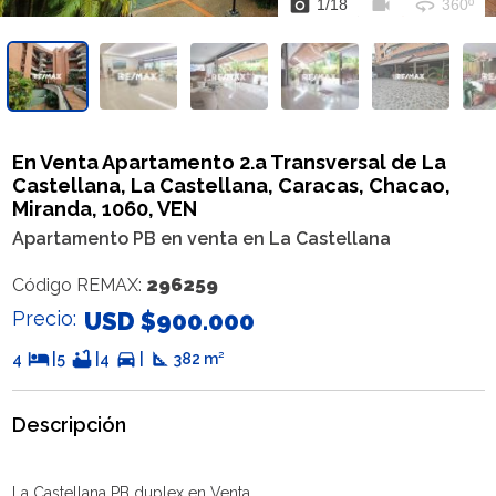
photo_camera
videocam
360
1
/
18
360º
En Venta Apartamento 2.a Transversal de La
Castellana, La Castellana, Caracas, Chacao,
Miranda, 1060, VEN
Apartamento PB en venta en La Castellana
296259
Código REMAX:
Precio:
USD $900.000
hotel
bathtub
directions_car
square_foot
4
|
5
|
4
|
382 m²
Descripción
La Castellana PB duplex en Venta