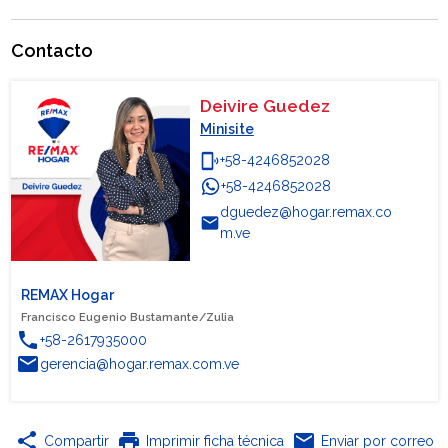
Contacto
Deivire Guedez
Minisite
phonelink_ring
+58-4246852028
+58-4246852028
WhatsApp
dguedez@hogar.remax.co
email
m.ve
REMAX Hogar
Francisco Eugenio Bustamante/Zulia
phone
+58-2617935000
email
gerencia@hogar.remax.com.ve
share
print
email
Compartir
Imprimir ficha técnica
Enviar por correo