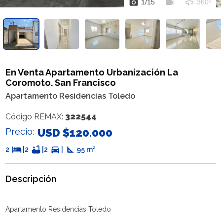
photo_camera
videocam
360
1
/
15
360º
En Venta Apartamento Urbanización La
Coromoto. San Francisco
Apartamento Residencias Toledo
322544
Código REMAX:
Precio:
USD $120.000
hotel
bathtub
directions_car
square_foot
2
|
2
|
2
|
95 m²
Descripción
Apartamento Residencias Toledo