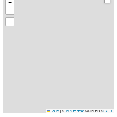
+
−
Leaflet
|
©
OpenStreetMap
contributors ©
CARTO