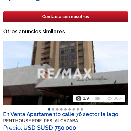
Contacta con nosotros
Otros anuncios similares
photo_camera
videocam
360
1
/9
360º
En Venta Apartamento calle 76 sector la lago
PENTHOUSE EDIF. RES. ALCAZABA
Precio:
USD $USD 750.000