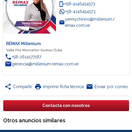
phonelink_ring
+58-4146454573
+58-4146454573
WhatsApp
yennychirino@millenium.r
email
emax.com.ve
REMAX Millenium
Valle Frío Monseñor Godoy/Zulia
phone
+58-2614177187
email
gerencia@millenium.remax.com.ve
share
print
email
Compartir
Imprimir ficha técnica
Enviar por correo
Contacta con nosotros
Otros anuncios similares