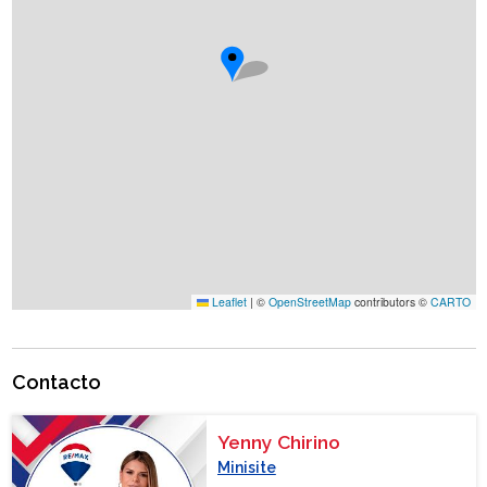
Leaflet
|
©
OpenStreetMap
contributors ©
CARTO
Contacto
Yenny Chirino
Minisite