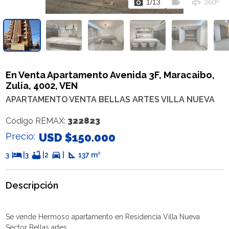
photo_camera
videocam
360
1
/
13
360º
En Venta Apartamento Avenida 3F, Maracaibo,
Zulia, 4002, VEN
APARTAMENTO VENTA BELLAS ARTES VILLA NUEVA
322823
Código REMAX:
Precio:
USD $150.000
hotel
bathtub
directions_car
square_foot
3
|
3
|
2
|
137 m²
Descripción
Se vende Hermoso apartamento en Residencia Villa Nueva
Sector Bellas artes