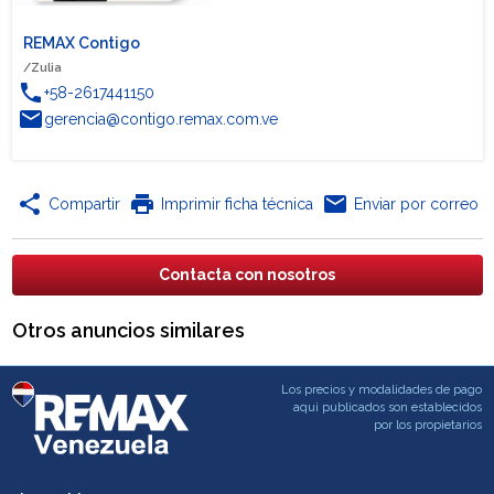
REMAX Contigo
/Zulia
phone
+58-2617441150
email
gerencia@contigo.remax.com.ve
share
print
email
Compartir
Imprimir ficha técnica
Enviar por correo
Contacta con nosotros
Otros anuncios similares
Los precios y modalidades de pago
aqui publicados son establecidos
por los propietarios