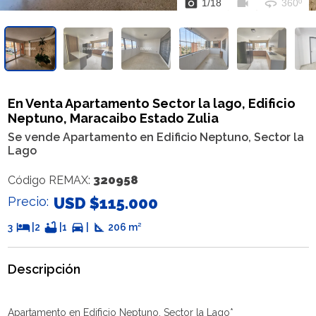
photo_camera
videocam
360
1
/
18
360º
En Venta Apartamento Sector la lago, Edificio
Neptuno, Maracaibo Estado Zulia
Se vende Apartamento en Edificio Neptuno, Sector la
Lago
320958
Código REMAX:
Precio:
USD $115.000
hotel
bathtub
directions_car
square_foot
3
|
2
|
1
|
206 m²
Descripción
Apartamento en Edificio Neptuno, Sector la Lago*