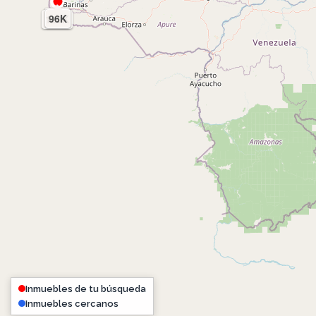
25K
78K
72K
96K
120K
Inmuebles de tu búsqueda
Inmuebles cercanos