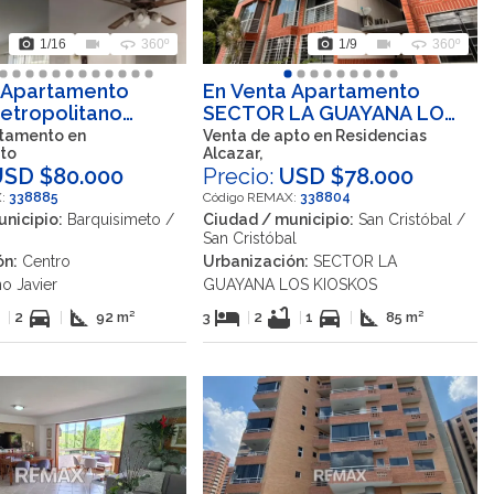
photo_camera
videocam
360
photo_camera
videocam
360
1
/16
360º
1
/9
360º
 Apartamento
En Venta Apartamento
etropolitano
SECTOR LA GUAYANA LOS
arquisimeto,
KIOSKOS, San Cristóbal,
tamento en
Venta de apto en Residencias
to
Alcazar,
, Lara, VEN
Táchira, VEN
USD $80.000
Precio:
USD $78.000
X:
338885
Código REMAX:
338804
nicipio:
Barquisimeto /
Ciudad / municipio:
San Cristóbal /
San Cristóbal
ón:
Centro
Urbanización:
SECTOR LA
o Javier
GUAYANA LOS KIOSKOS
b
directions_car
square_foot
hotel
bathtub
directions_car
square_foot
|
2
|
92 m²
3
|
2
|
1
|
85 m²