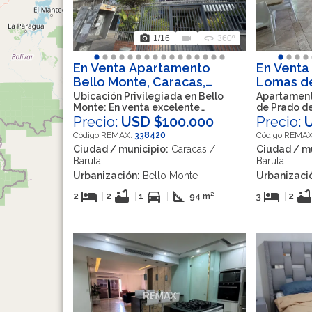
photo_camera
videocam
360
1
/16
360º
En Venta Apartamento
En Venta
Bello Monte, Caracas,
Lomas de
Baruta, Miranda, VEN
Caracas, 
Ubicación Privilegiada en Bello
Apartament
Monte: En venta excelente
de Prado de
VEN
Apartamento en Calle Beethoven
Precio:
USD $100.000
Precio:
Código REMAX:
338420
Código REMA
Ciudad / municipio:
Caracas /
Ciudad / mu
Baruta
Baruta
Urbanización:
Bello Monte
Urbanizaci
hotel
bathtub
directions_car
square_foot
hotel
bathtu
2
|
2
|
1
|
94 m²
3
|
2