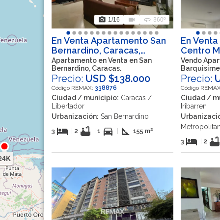
photo_camera
videocam
360
1
/16
360º
En Venta Apartamento San
En Venta
Bernardino, Caracas,
Centro M
Libertador, Distrito Capital,
Javier, B
Apartamento en Venta en San
Vendo Apar
Bernardino, Caracas.
Barquisime
VEN
Iribarren
Precio:
USD $138.000
Precio:
Código REMAX:
338876
Código REMA
Ciudad / municipio:
Caracas /
Ciudad / mu
Libertador
Iribarren
Urbanización:
San Bernardino
Urbanizaci
Metropolitan
hotel
bathtub
directions_car
square_foot
3
|
2
|
1
|
155 m²
hotel
bathtu
3
|
2
24K