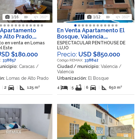
photo_camera
videocam
360
photo_camera
videocam
360
1
/16
360º
1
/12
360º
 Apartamento
En Venta Apartamento El
 Alto Prado,
Bosque, Valencia,
Baruta, Miranda,
Carabobo, VEN
o en venta en Lomas
ESPECTACULAR PENTHOUSE DE
l Este
LUJO
USD $180.000
Precio:
USD $850.000
X:
338857
Código REMAX:
338842
nicipio:
Caracas /
Ciudad / municipio:
Valencia /
Valencia
ón:
Lomas de Alto Prado
Urbanización:
El Bosque
b
directions_car
square_foot
hotel
bathtub
directions_car
square_foot
|
2
|
125 m²
4
|
5
|
6
|
650 m²