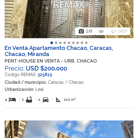
photo_camera
videocam
360
1
/9
360º
En Venta Apartamento Chacao, Caracas,
Chacao, Miranda
PENT-HOUSE EN VENTA - URB. CHACAO
Precio:
USD $200.000
Código REMAX:
325815
Ciudad / municipio:
Caracas / Chacao
Urbanización:
Leal
hotel
bathtub
directions_car
square_foot
4
|
3
|
2
|
212 m²