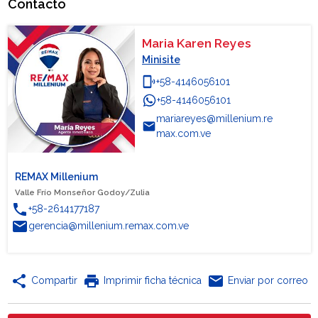
Contacto
Maria Karen Reyes
Minisite
phonelink_ring
+58-4146056101
+58-4146056101
WhatsApp
mariareyes@millenium.re
email
max.com.ve
REMAX Millenium
Valle Frío Monseñor Godoy/Zulia
phone
+58-2614177187
email
gerencia@millenium.remax.com.ve
share
print
email
Compartir
Imprimir ficha técnica
Enviar por correo