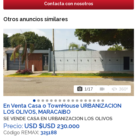
Contacta con nosotros
Otros anuncios similares
photo_camera
videocam
360
1
/17
360º
En Venta Casa o TownHouse URBANIZACION
LOS OLIVOS, MARACAIBO
SE VENDE CASA EN URBANIZACION LOS OLIVOS
Precio:
USD $USD 230.000
Código REMAX:
325188