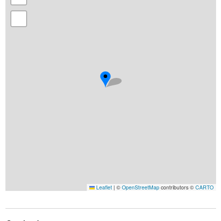
Leaflet
|
©
OpenStreetMap
contributors ©
CARTO