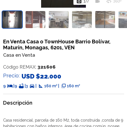
photo_camera
videocam
360
1
/
7
360º
En Venta Casa o TownHouse Barrio Bolívar,
Maturín, Monagas, 6201, VEN
Casa en Venta
321606
Código REMAX:
Precio:
USD $22.000
hotel
bathtub
directions_car
square_foot
flip_to_front
9
|
9
|
3
|
160 m² |
160 m²
Descripción
Casa residencial, parcela de 160 M2, toda construida ,consta de 9
habitaciones con baños internos, área de cocina común, posee