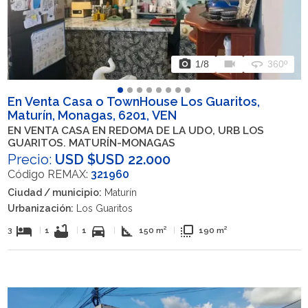
photo_camera
videocam
360
1
/8
360º
En Venta Casa o TownHouse Los Guaritos,
Maturín, Monagas, 6201, VEN
EN VENTA CASA EN REDOMA DE LA UDO, URB LOS
GUARITOS. MATURÍN-MONAGAS
Precio:
USD $USD 22.000
Código REMAX:
321960
Ciudad / municipio:
Maturín
Urbanización:
Los Guaritos
hotel
bathtub
directions_car
square_foot
flip_to_front
3
|
1
|
1
|
150 m²
|
190 m²