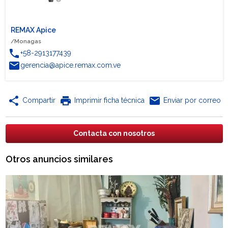
REMAX Apice
/Monagas
phone
+58-2913177439
email
gerencia@apice.remax.com.ve
share
print
email
Compartir
Imprimir ficha técnica
Enviar por correo
Contacta con nosotros
Otros anuncios similares