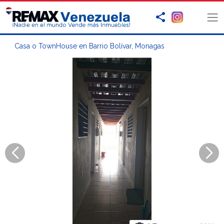
Casa o TownHouse en Barrio Bolívar, Monagas