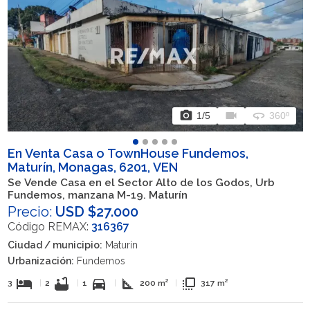
photo_camera
videocam
360
1
/5
360º
En Venta Casa o TownHouse Fundemos,
Maturín, Monagas, 6201, VEN
Se Vende Casa en el Sector Alto de los Godos, Urb
Fundemos, manzana M-19. Maturín
Precio:
USD $27.000
Código REMAX:
316367
Ciudad / municipio:
Maturín
Urbanización:
Fundemos
hotel
bathtub
directions_car
square_foot
flip_to_front
3
|
2
|
1
|
200 m²
|
317 m²