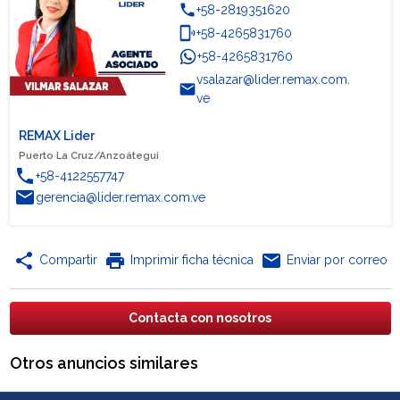
phone
+58-2819351620
phonelink_ring
+58-4265831760
+58-4265831760
WhatsApp
vsalazar@lider.remax.com.
email
ve
REMAX Lider
Puerto La Cruz/Anzoátegui
phone
+58-4122557747
email
gerencia@lider.remax.com.ve
share
print
email
Compartir
Imprimir ficha técnica
Enviar por correo
Contacta con nosotros
Otros anuncios similares