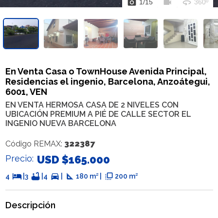
photo_camera
videocam
360
1
/
15
360º
En Venta Casa o TownHouse Avenida Principal,
Residencias el ingenio, Barcelona, Anzoátegui,
6001, VEN
EN VENTA HERMOSA CASA DE 2 NIVELES CON
UBICACIÓN PREMIUM A PIÉ DE CALLE SECTOR EL
INGENIO NUEVA BARCELONA
322387
Código REMAX:
Precio:
USD $165.000
hotel
bathtub
directions_car
square_foot
flip_to_front
4
|
3
|
4
|
180 m² |
200 m²
Descripción