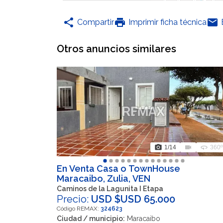
share
print
email
Compartir
Imprimir ficha técnica
Otros anuncios similares
photo_camera
videocam
360
1
/14
360º
En Venta Casa o TownHouse
Maracaibo, Zulia, VEN
Caminos de la Lagunita I Etapa
Precio:
USD $USD 65.000
Código REMAX:
324623
Ciudad / municipio:
Maracaibo