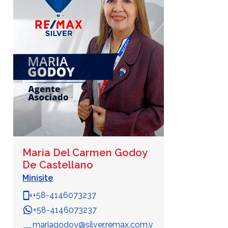
Maria Del Carmen Godoy
De Castellano
Minisite
phonelink_ring
+58-4146073237
+58-4146073237
WhatsApp
mariagodoy@silver.remax.com.v