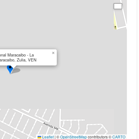
×
onal Maracaibo - La
racaibo, Zulia, VEN
Leaflet
|
©
OpenStreetMap
contributors ©
CARTO