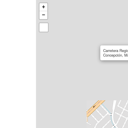
+
−
Carretera Regi
Concepción, Ma