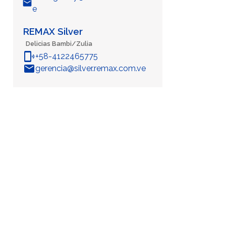
email
e
REMAX Silver
Delicias Bambi/Zulia
phonelink_ring
+58-4122465775
email
gerencia@silver.remax.com.ve