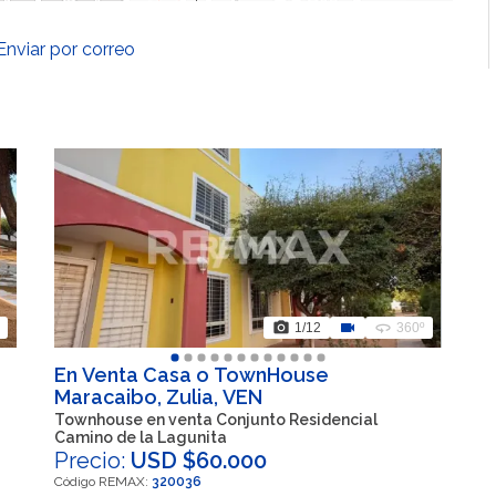
Enviar por correo
photo_camera
videocam
360
1
/12
360º
En Venta Casa o TownHouse
Maracaibo, Zulia, VEN
Townhouse en venta Conjunto Residencial
Camino de la Lagunita
Precio:
USD $60.000
Código REMAX:
320036