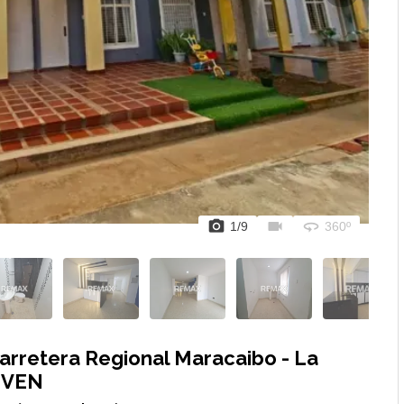
photo_camera
videocam
360
1
/
9
360º
rretera Regional Maracaibo - La
, VEN