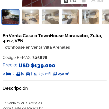
photo_camera
videocam
360
1
/
14
360º
En Venta Casa o TownHouse Maracaibo, Zulia,
4012, VEN
Townhouse en Venta Villa Arenales
325878
Código REMAX:
Precio:
USD $139.000
hotel
bathtub
directions_car
square_foot
flip_to_front
0
|
0
|
0
|
250 m² |
250 m²
Descripción
En venta th Villa Arenales
Zona Oeste de Maracaibo