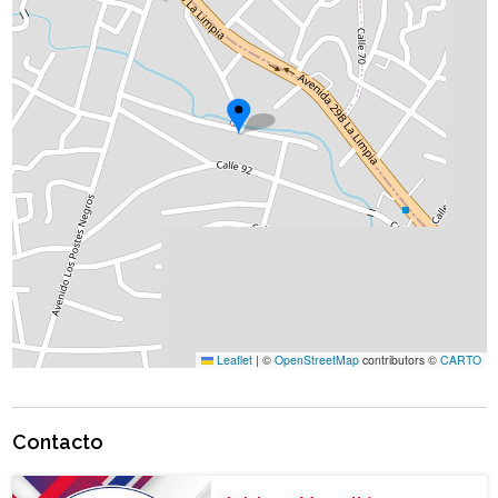
Leaflet
|
©
OpenStreetMap
contributors ©
CARTO
Contacto