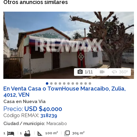
Otros anuncios similares
photo_camera
videocam
360
1
/11
360º
En Venta Casa o TownHouse Maracaibo, Zulia,
4012, VEN
Casa en Nueva Via
Precio:
USD $40.000
Código REMAX:
318239
Ciudad / municipio:
Maracaibo
hotel
bathtub
square_foot
flip_to_front
1
|
1
|
100 m²
|
305 m²