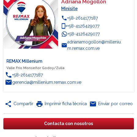
Adriana Mogollón
Minisite
phone
+58-2614177187
phonelink_ring
+58-4126429077
+58-4126429077
WhatsApp
adrianamogollon@milleniu
email
m.remax.com.ve
REMAX Millenium
Valle Frío Monseñor Godoy/Zulia
phone
+58-2614177187
email
gerencia@millenium.remax.com.ve
share
print
email
Compartir
Imprimir ficha técnica
Enviar por correo
Contacta con nosotros