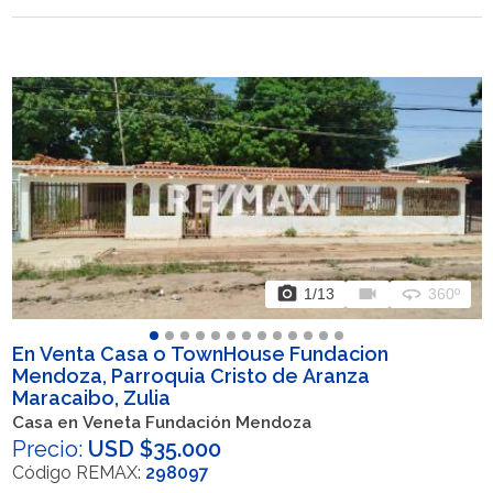
photo_camera
videocam
360
1
/13
360º
En Venta Casa o TownHouse Fundacion
Mendoza, Parroquia Cristo de Aranza
Maracaibo, Zulia
Casa en Veneta Fundación Mendoza
Precio:
USD $35.000
Código REMAX:
298097