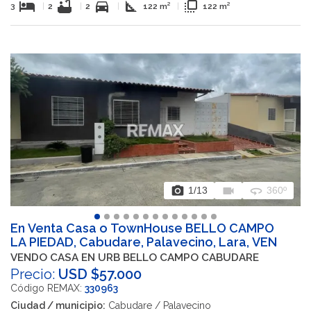
hotel
bathtub
directions_car
square_foot
flip_to_front
3
|
2
|
2
|
122 m²
|
122 m²
photo_camera
videocam
360
1
/13
360º
En Venta Casa o TownHouse BELLO CAMPO
LA PIEDAD, Cabudare, Palavecino, Lara, VEN
VENDO CASA EN URB BELLO CAMPO CABUDARE
Precio:
USD $57.000
Código REMAX:
330963
Ciudad / municipio:
Cabudare / Palavecino