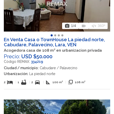
photo_camera
videocam
360
1
/4
360º
En Venta Casa o TownHouse La piedad norte,
Cabudare, Palavecino, Lara, VEN
Acogedora casa de 108 m² en urbanizacion privada
Precio:
USD $50.000
Código REMAX:
334219
Ciudad / municipio:
Cabudare / Palavecino
Urbanización:
La piedad norte
hotel
bathtub
directions_car
square_foot
flip_to_front
2
|
1
|
2
|
100 m²
|
108 m²