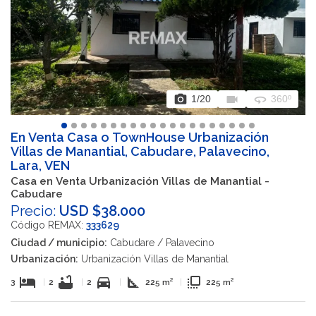
photo_camera
videocam
360
1
/20
360º
En Venta Casa o TownHouse Urbanización
Villas de Manantial, Cabudare, Palavecino,
Lara, VEN
Casa en Venta Urbanización Villas de Manantial -
Cabudare
Precio:
USD $38.000
Código REMAX:
333629
Ciudad / municipio:
Cabudare / Palavecino
Urbanización:
Urbanización Villas de Manantial
hotel
bathtub
directions_car
square_foot
flip_to_front
3
|
2
|
2
|
225 m²
|
225 m²