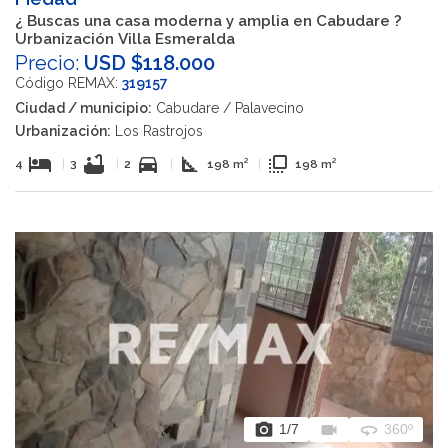
¿ Buscas una casa moderna y amplia en Cabudare ?
Urbanización Villa Esmeralda
Precio:
USD $118.000
Código REMAX:
319157
Ciudad / municipio:
Cabudare / Palavecino
Urbanización:
Los Rastrojos
hotel
bathtub
directions_car
square_foot
flip_to_front
4
|
3
|
2
|
198 m²
|
198 m²
photo_camera
videocam
360
1
/7
360º