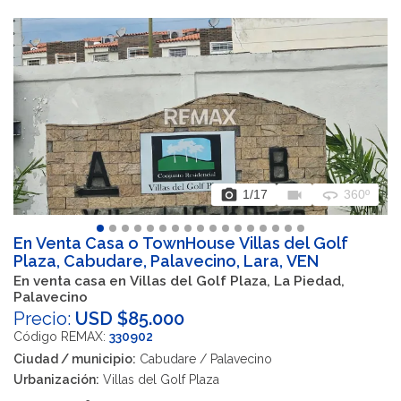
photo_camera
videocam
360
1
/17
360º
En Venta Casa o TownHouse Villas del Golf
Plaza, Cabudare, Palavecino, Lara, VEN
En venta casa en Villas del Golf Plaza, La Piedad,
Palavecino
Precio:
USD $85.000
Código REMAX:
330902
Ciudad / municipio:
Cabudare / Palavecino
Urbanización:
Villas del Golf Plaza