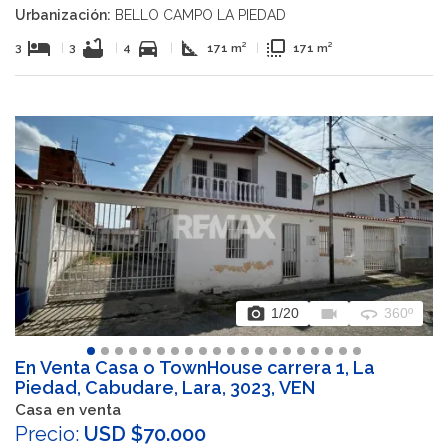
Urbanización:
BELLO CAMPO LA PIEDAD
hotel
bathtub
directions_car
square_foot
flip_to_front
3
|
3
|
4
|
171 m²
|
171 m²
photo_camera
videocam
360
1
/20
360º
En Venta Casa o TownHouse carrera 1, La
Piedad, Cabudare, Lara, 3023, VEN
Casa en venta
Precio:
USD $70.000