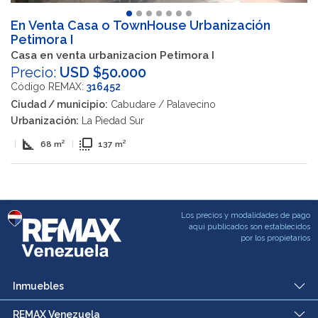
En Venta Casa o TownHouse Urbanización
Petimora I
Casa en venta urbanizacion Petimora I
Precio:
USD $50.000
Código REMAX:
316452
Ciudad / municipio:
Cabudare / Palavecino
Urbanización:
La Piedad Sur
square_foot
flip_to_front
|
68 m²
|
137 m²
Los precios y modalidades de pago
aqui publicados son establecidos
por los propietarios
Inmuebles
REMAX Venezuela