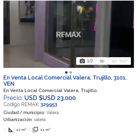
photo_camera
videocam
360
1
/2
360º
En Venta Local Comercial Valera, Trujillo, 3101,
VEN
En Venta Local Comercial Valera, Trujillo
Precio:
USD $USD 23.000
Código REMAX:
329953
Ciudad / municipio:
Valera
Urbanización:
valera
square_foot
flip_to_front
|
11 m²
|
11 m²