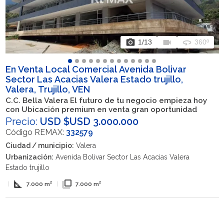
photo_camera
videocam
360
1
/13
360º
En Venta Local Comercial Avenida Bolivar
Sector Las Acacias Valera Estado trujillo,
Valera, Trujillo, VEN
C.C. Bella Valera El futuro de tu negocio empieza hoy
con Ubicación premium en venta gran oportunidad
Precio:
USD $USD 3.000.000
Código REMAX:
332579
Ciudad / municipio:
Valera
Urbanización:
Avenida Bolivar Sector Las Acacias Valera
Estado trujillo
square_foot
flip_to_front
|
7.000 m²
|
7.000 m²