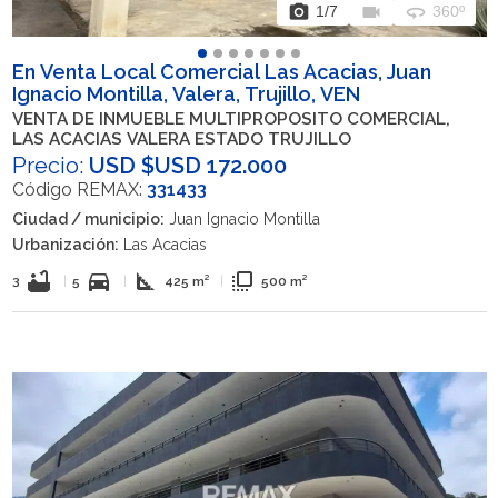
photo_camera
videocam
360
1
/7
360º
En Venta Local Comercial Las Acacias, Juan
Ignacio Montilla, Valera, Trujillo, VEN
VENTA DE INMUEBLE MULTIPROPOSITO COMERCIAL,
LAS ACACIAS VALERA ESTADO TRUJILLO
Precio:
USD $USD 172.000
Código REMAX:
331433
Ciudad / municipio:
Juan Ignacio Montilla
Urbanización:
Las Acacias
bathtub
directions_car
square_foot
flip_to_front
3
|
5
|
425 m²
|
500 m²