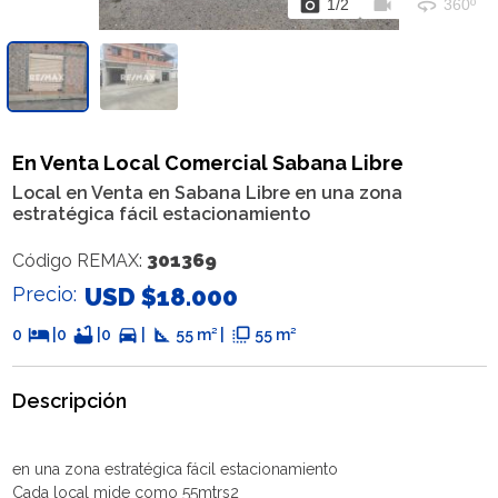
photo_camera
videocam
360
1
/
2
360º
En Venta Local Comercial Sabana Libre
Local en Venta en Sabana Libre en una zona
estratégica fácil estacionamiento
301369
Código REMAX:
Precio:
USD $18.000
hotel
bathtub
directions_car
square_foot
flip_to_front
0
|
0
|
0
|
55 m² |
55 m²
Descripción
en una zona estratégica fácil estacionamiento
Cada local mide como 55mtrs2