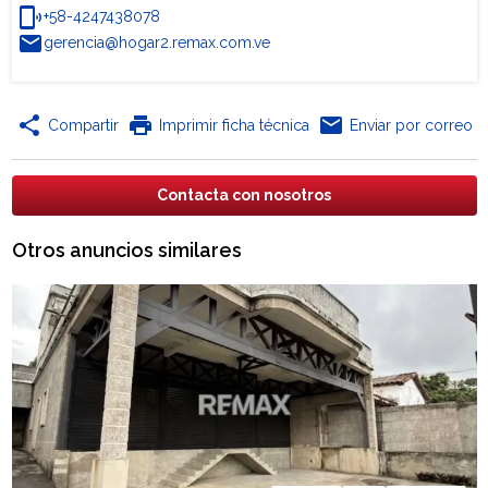
phonelink_ring
+58-4247438078
email
gerencia@hogar2.remax.com.ve
share
print
email
Compartir
Imprimir ficha técnica
Enviar por correo
Contacta con nosotros
Otros anuncios similares