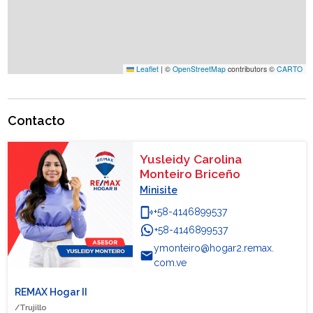
Leaflet
|
©
OpenStreetMap
contributors ©
CARTO
Contacto
Yusleidy Carolina
Monteiro Briceño
Minisite
phonelink_ring
+58-4146899537
+58-4146899537
WhatsApp
ymonteiro@hogar2.remax.
email
com.ve
REMAX Hogar II
/Trujillo