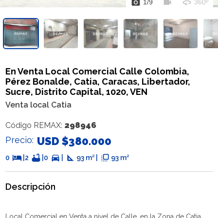
photo_camera
videocam
360
1
/
9
360º
En Venta Local Comercial Calle Colombia,
Pérez Bonalde, Catia, Caracas, Libertador,
Sucre, Distrito Capital, 1020, VEN
Venta local Catia
298946
Código REMAX:
Precio:
USD $380.000
hotel
bathtub
directions_car
square_foot
flip_to_front
0
|
2
|
0
|
93 m² |
93 m²
Descripción
Local Comercial en Venta a nivel de Calle, en la Zona de Catia,