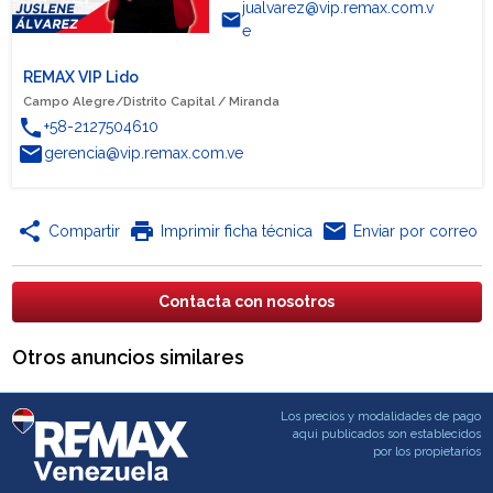
jualvarez@vip.remax.com.v
email
e
REMAX VIP Lido
Campo Alegre/Distrito Capital / Miranda
phone
+58-2127504610
email
gerencia@vip.remax.com.ve
share
print
email
Compartir
Imprimir ficha técnica
Enviar por correo
Contacta con nosotros
Otros anuncios similares
Los precios y modalidades de pago
aqui publicados son establecidos
por los propietarios