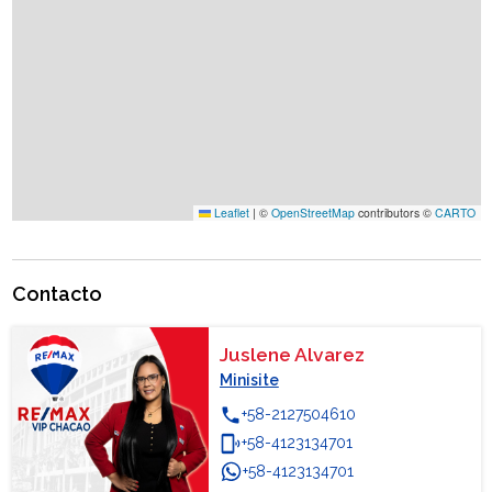
Leaflet
|
©
OpenStreetMap
contributors ©
CARTO
Contacto
Juslene Alvarez
Minisite
phone
+58-2127504610
phonelink_ring
+58-4123134701
+58-4123134701
WhatsApp