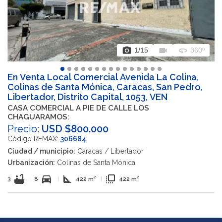
photo_camera
videocam
360
1
/15
360º
En Venta Local Comercial Avenida La Colina,
Colinas de Santa Mónica, Caracas, San Pedro,
Libertador, Distrito Capital, 1053, VEN
CASA COMERCIAL A PIE DE CALLE LOS
CHAGUARAMOS:
Precio:
USD $800.000
Código REMAX:
306684
Ciudad / municipio:
Caracas / Libertador
Urbanización:
Colinas de Santa Mónica
bathtub
directions_car
square_foot
flip_to_front
3
|
8
|
422 m²
|
422 m²