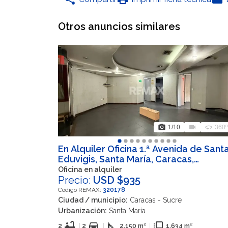
Otros anuncios similares
photo_camera
videocam
360
1
/10
360º
En Alquiler Oficina 1.ª Avenida de Sant
Eduvigis, Santa María, Caracas,
Leoncio Martínez, Sucre, Miranda, 1071
Oficina en alquiler
VEN
Precio:
USD $935
Código REMAX:
320178
Ciudad / municipio:
Caracas - Sucre
Urbanización:
Santa María
bathtub
directions_car
square_foot
flip_to_front
2
|
2
|
2.150 m²
|
1.634 m²