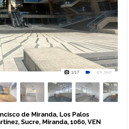
photo_camera
videocam
360
1
/
17
360º
ancisco de Miranda, Los Palos
tínez, Sucre, Miranda, 1060, VEN