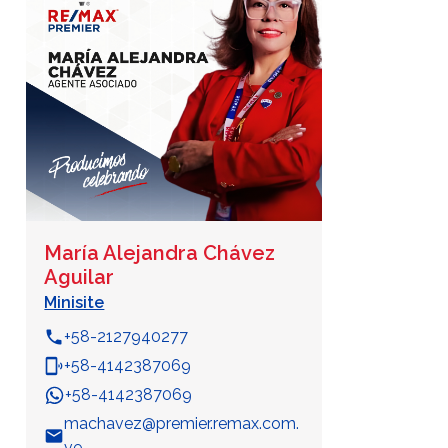
María Alejandra Chávez
Aguilar
Minisite
phone
+58-2127940277
phonelink_ring
+58-4142387069
+58-4142387069
WhatsApp
machavez@premier.remax.com.
email
ve