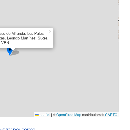
×
sco de Miranda, Los Palos
as, Leoncio Martínez, Sucre,
, VEN
Leaflet
|
©
OpenStreetMap
contributors ©
CARTO
Enviar por correo