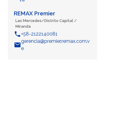
REMAX Premier
Las Mercedes/Distrito Capital /
Miranda
phone
+58-2122140081
gerencia@premier.remax.com.v
email
e