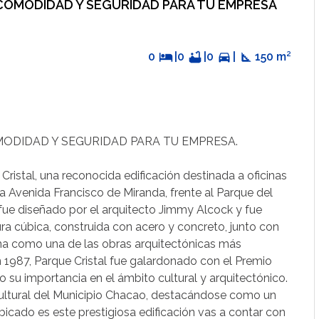
, COMODIDAD Y SEGURIDAD PARA TU EMPRESA
0
hotel
|
0
bathtub
|
0
directions_car
|
square_foot
150 m²
OMODIDAD Y SEGURIDAD PARA TU EMPRESA.
Cristal, una reconocida edificación destinada a oficinas
a Avenida Francisco de Miranda, frente al Parque del
ue diseñado por el arquitecto Jimmy Alcock y fue
ra cúbica, construida con acero y concreto, junto con
iona como una de las obras arquitectónicas más
n 1987, Parque Cristal fue galardonado con el Premio
 su importancia en el ámbito cultural y arquitectónico.
ltural del Municipio Chacao, destacándose como un
bicado es este prestigiosa edificación vas a contar con