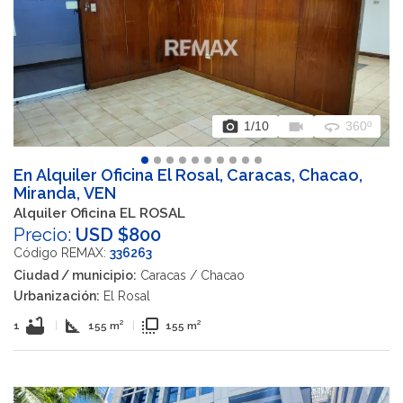
photo_camera
videocam
360
1
/10
360º
En Alquiler Oficina El Rosal, Caracas, Chacao,
Miranda, VEN
Alquiler Oficina EL ROSAL
Precio:
USD $800
Código REMAX:
336263
Ciudad / municipio:
Caracas / Chacao
Urbanización:
El Rosal
bathtub
square_foot
flip_to_front
1
|
155 m²
|
155 m²