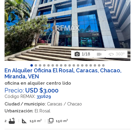
photo_camera
videocam
360
1
/18
360º
En Alquiler Oficina El Rosal, Caracas, Chacao,
Miranda, VEN
oficina en alquiler centro lido
Precio:
USD $3.000
Código REMAX:
331629
Ciudad / municipio:
Caracas / Chacao
Urbanización:
El Rosal
bathtub
square_foot
flip_to_front
2
|
150 m²
|
150 m²