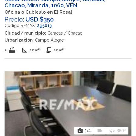
Chacao, Miranda, 1060, VEN
Oficina o Cubiculo en El Rosal
Precio:
USD $350
Código REMAX:
295013
Ciudad / municipio:
Caracas / Chacao
Urbanización:
Campo Alegre
bathtub
square_foot
flip_to_front
2
|
12 m²
|
12 m²
photo_camera
videocam
360
1
/4
360º