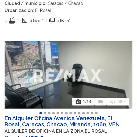
Ciudad / municipio:
Caracas / Chacao
Urbanización:
El Rosal
bathtub
square_foot
flip_to_front
5
|
480 m²
|
480 m²
photo_camera
videocam
360
1
/14
360º
En Alquiler Oficina Avenida Venezuela, El
Rosal, Caracas, Chacao, Miranda, 1060, VEN
ALQUILER DE OFICINA EN LA ZONA EL ROSAL