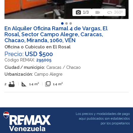
photo_camera
videocam
360
1
/3
360º
En Alquiler Oficina Ramal 4 de Vargas, El
Rosal, Sector Campo Alegre, Caracas,
Chacao, Miranda, 1060, VEN
Oficina o Cubiculo en El Rosal
Precio:
USD $500
Código REMAX:
295005
Ciudad / municipio:
Caracas / Chacao
Urbanización:
Campo Alegre
bathtub
square_foot
flip_to_front
2
|
14 m²
|
14 m²
Los precios y modalidades de pago
aqui publicados son establecidos
por los propietarios