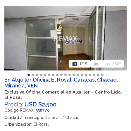
photo_camera
videocam
360
1
/19
360º
En Alquiler Oficina El Rosal, Caracas, Chacao,
Miranda, VEN
Exclusiva Oficina Comercial en Alquiler – Centro Lido,
El Rosal
Precio:
USD $2.500
Código REMAX:
330770
Ciudad / municipio:
Caracas / Chacao
Urbanización:
El Rosal