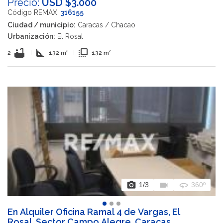
Precio:
USD $3.000
Código REMAX:
316155
Ciudad / municipio:
Caracas / Chacao
Urbanización:
El Rosal
bathtub
square_foot
flip_to_front
2
|
132 m²
|
132 m²
photo_camera
videocam
360
1
/3
360º
En Alquiler Oficina Ramal 4 de Vargas, El
Rosal, Sector Campo Alegre, Caracas,