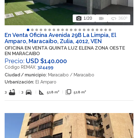
photo_camera
videocam
360
1
/20
360º
En Venta Oficina Avenida 29B La Limpia, El
Amparo, Maracaibo, Zulia, 4012, VEN
OFICINA EN VENTA QUINTA LUZ ELENA ZONA OESTE
EN MARACAIBO
Precio:
USD $140.000
Código REMAX:
324499
Ciudad / municipio:
Maracaibo / Maracaibo
Urbanización:
El Amparo
bathtub
directions_car
square_foot
flip_to_front
3
|
3
|
518 m²
|
518 m²