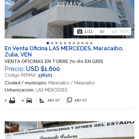
photo_camera
videocam
360
1
/11
360º
En Venta Oficina LAS MERCEDES, Maracaibo,
Zulia, VEN
VENTA OFICINAS EN TORRE 70-60 EN GRIS
Precio:
USD $1.600
Código REMAX:
338501
Ciudad / municipio:
Maracaibo / Maracaibo
Urbanización:
LAS MERCEDES
bathtub
directions_car
square_foot
flip_to_front
2
|
4
|
287 m²
|
287 m²