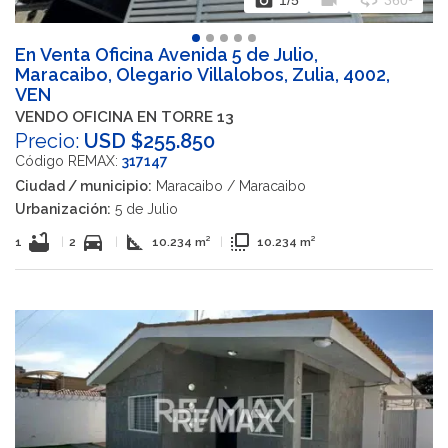
photo_camera
videocam
360
1
/5
360º
En Venta Oficina Avenida 5 de Julio,
Maracaibo, Olegario Villalobos, Zulia, 4002,
VEN
VENDO OFICINA EN TORRE 13
Precio:
USD $255.850
Código REMAX:
317147
Ciudad / municipio:
Maracaibo / Maracaibo
Urbanización:
5 de Julio
bathtub
directions_car
square_foot
flip_to_front
1
|
2
|
10.234 m²
|
10.234 m²