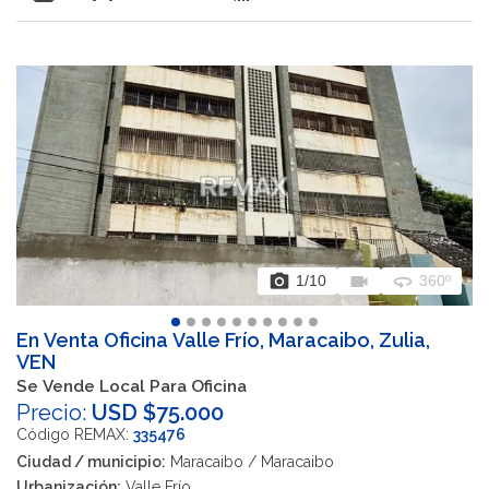
photo_camera
videocam
360
1
/10
360º
En Venta Oficina Valle Frío, Maracaibo, Zulia,
VEN
Se Vende Local Para Oficina
Precio:
USD $75.000
Código REMAX:
335476
Ciudad / municipio:
Maracaibo / Maracaibo
Urbanización:
Valle Frío