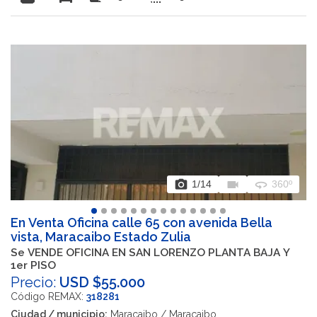
photo_camera
videocam
360
1
/14
360º
En Venta Oficina calle 65 con avenida Bella
vista, Maracaibo Estado Zulia
Se VENDE OFICINA EN SAN LORENZO PLANTA BAJA Y
1er PISO
Precio:
USD $55.000
Código REMAX:
318281
Ciudad / municipio:
Maracaibo / Maracaibo