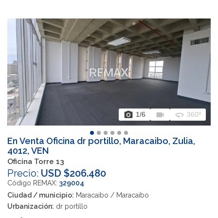
photo_camera
videocam
360
1
/6
360º
En Venta Oficina dr portillo, Maracaibo, Zulia,
4012, VEN
Oficina Torre 13
Precio:
USD $206.480
Código REMAX:
329004
Ciudad / municipio:
Maracaibo / Maracaibo
Urbanización:
dr portillo