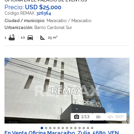
OFICINA EN EL PALACIO DE EVENTOS
Precio:
USD $25.000
Código REMAX:
326364
Ciudad / municipio:
Maracaibo / Maracaibo
Urbanización:
Barrio Cardonal Sur
bathtub
directions_car
square_foot
1
|
10
|
25 m²
photo_camera
videocam
360
1
/13
360º
En Venta Oficina Maracaibo, Zulia, 5689, VEN