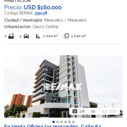
HABITACION
Precio:
USD $160.000
Código REMAX:
335138
Ciudad / municipio:
Maracaibo / Maracaibo
Urbanización:
Casco Central
bathtub
directions_car
square_foot
flip_to_front
3
|
5
|
1.040 m²
|
1.040 m²
photo_camera
videocam
360
1
/6
360º
En Venta Oficina las mercedes, Calle 64,