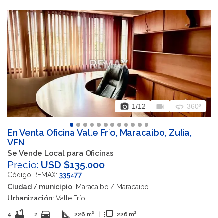
photo_camera
videocam
360
1
/12
360º
En Venta Oficina Valle Frío, Maracaibo, Zulia,
VEN
Se Vende Local para Oficinas
Precio:
USD $135.000
Código REMAX:
335477
Ciudad / municipio:
Maracaibo / Maracaibo
Urbanización:
Valle Frío
bathtub
directions_car
square_foot
flip_to_front
4
|
2
|
226 m²
|
226 m²