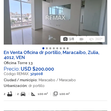
photo_camera
videocam
360
1
/8
360º
En Venta Oficina dr portillo, Maracaibo, Zulia,
4012, VEN
Oficina Torre 13
Precio:
USD $200.000
Código REMAX:
329008
Ciudad / municipio:
Maracaibo / Maracaibo
Urbanización:
dr portillo
bathtub
directions_car
square_foot
flip_to_front
2
|
2
|
100 m²
|
100 m²