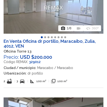
photo_camera
videocam
360
1
/8
360º
En Venta Oficina dr portillo, Maracaibo, Zulia,
4012, VEN
Oficina Torre 13
Precio:
USD $200.000
Código REMAX:
329012
Ciudad / municipio:
Maracaibo / Maracaibo
Urbanización:
dr portillo
bathtub
directions_car
square_foot
flip_to_front
2
|
3
|
100 m²
|
100 m²