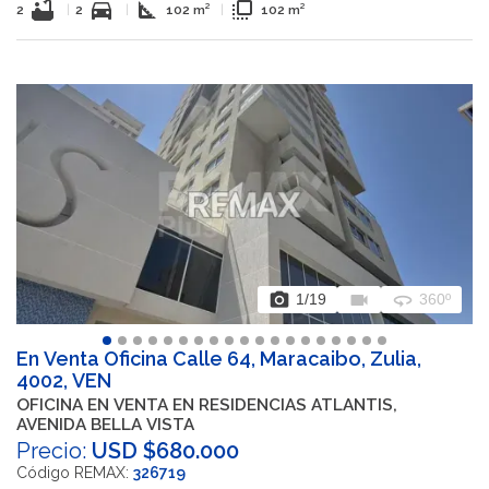
bathtub
directions_car
square_foot
flip_to_front
2
|
2
|
102 m²
|
102 m²
photo_camera
videocam
360
1
/19
360º
En Venta Oficina Calle 64, Maracaibo, Zulia,
4002, VEN
OFICINA EN VENTA EN RESIDENCIAS ATLANTIS,
AVENIDA BELLA VISTA
Precio:
USD $680.000
Código REMAX:
326719