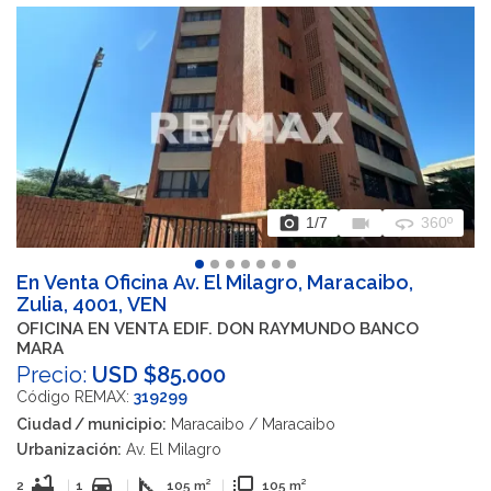
photo_camera
videocam
360
1
/7
360º
En Venta Oficina Av. El Milagro, Maracaibo,
Zulia, 4001, VEN
OFICINA EN VENTA EDIF. DON RAYMUNDO BANCO
MARA
Precio:
USD $85.000
Código REMAX:
319299
Ciudad / municipio:
Maracaibo / Maracaibo
Urbanización:
Av. El Milagro
bathtub
directions_car
square_foot
flip_to_front
2
|
1
|
105 m²
|
105 m²