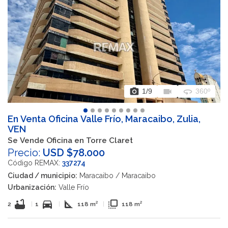
photo_camera
videocam
360
1
/9
360º
En Venta Oficina Valle Frío, Maracaibo, Zulia,
VEN
Se Vende Oficina en Torre Claret
Precio:
USD $78.000
Código REMAX:
337274
Ciudad / municipio:
Maracaibo / Maracaibo
Urbanización:
Valle Frío
bathtub
directions_car
square_foot
flip_to_front
2
|
1
|
118 m²
|
118 m²