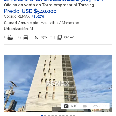
Oficina en venta en Torre empresarial Torre 13
Precio:
USD $540.000
Código REMAX:
326275
Ciudad / municipio:
Maracaibo / Maracaibo
Urbanización:
M
bathtub
directions_car
square_foot
flip_to_front
2
|
15
|
270 m²
|
270 m²
photo_camera
videocam
360
1
/10
360º