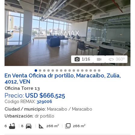
photo_camera
videocam
360
1
/16
360º
En Venta Oficina dr portillo, Maracaibo, Zulia,
4012, VEN
Oficina Torre 13
Precio:
USD $666.525
Código REMAX:
329006
Ciudad / municipio:
Maracaibo / Maracaibo
Urbanización:
dr portillo
bathtub
directions_car
square_foot
flip_to_front
6
|
8
|
266 m²
|
266 m²