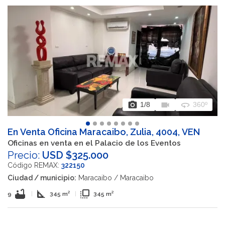
photo_camera
videocam
360
1
/8
360º
En Venta Oficina Maracaibo, Zulia, 4004, VEN
Oficinas en venta en el Palacio de los Eventos
Precio:
USD $325.000
Código REMAX:
322150
Ciudad / municipio:
Maracaibo / Maracaibo
bathtub
square_foot
flip_to_front
9
|
345 m²
|
345 m²