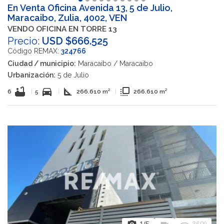
En Venta Oficina Avenida 13, 5 de Julio,
Maracaibo, Zulia, 4002, VEN
VENDO OFICINA EN TORRE 13
Precio:
USD $666.525
Código REMAX:
324766
Ciudad / municipio:
Maracaibo / Maracaibo
Urbanización:
5 de Julio
bathtub
directions_car
square_foot
flip_to_front
6
|
5
|
266.610 m²
|
266.610 m²