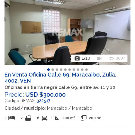
photo_camera
videocam
360
1
/10
360º
En Venta Oficina Calle 69, Maracaibo, Zulia,
4002, VEN
Oficinas en tierra negra calle 69, entre av. 11 y 12
Precio:
USD $300.000
Código REMAX:
322517
Ciudad / municipio:
Maracaibo / Maracaibo
hotel
bathtub
directions_car
square_foot
flip_to_front
3
|
7
|
6
|
200 m²
|
200 m²