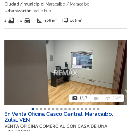
Ciudad / municipio:
Maracaibo / Maracaibo
Urbanización:
Valle Frío
bathtub
directions_car
square_foot
flip_to_front
2
|
1
|
108 m²
|
108 m²
photo_camera
videocam
360
1
/17
360º
En Venta Oficina Casco Central, Maracaibo,
Zulia, VEN
VENTA OFICINA COMERCIAL CON CASA DE UNA