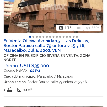
photo_camera
videocam
360
1
/15
360º
En Venta Oficina Avenida 15 - Las Delicias,
Sector Paraiso calle 79 entera v 15 y 16,
Maracaibo, Zulia, 4002, VEN
OFICINA EN PB EDIFICIO RIVERA EN VENTA, ZONA
NORTE
Precio:
USD $35.000
Código REMAX:
322851
Ciudad / municipio:
Maracaibo / Maracaibo
Urbanización:
Sector Paraiso calle 79 entera v 15 y 16
bathtub
square_foot
1
|
84 m²