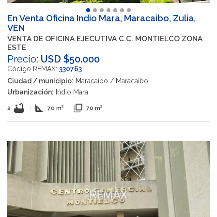
En Venta Oficina Indio Mara, Maracaibo, Zulia,
VEN
VENTA DE OFICINA EJECUTIVA C.C. MONTIELCO ZONA
ESTE
Precio:
USD $50.000
Código REMAX:
330763
Ciudad / municipio:
Maracaibo / Maracaibo
Urbanización:
Indio Mara
bathtub
square_foot
flip_to_front
2
|
70 m²
|
70 m²