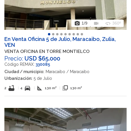
photo_camera
videocam
360
1
/9
360º
En Venta Oficina 5 de Julio, Maracaibo, Zulia,
VEN
VENTA OFICINA EN TORRE MONTIELCO
Precio:
USD $65.000
Código REMAX:
330085
Ciudad / municipio:
Maracaibo / Maracaibo
Urbanización:
5 de Julio
bathtub
directions_car
square_foot
flip_to_front
2
|
4
|
130 m²
|
130 m²