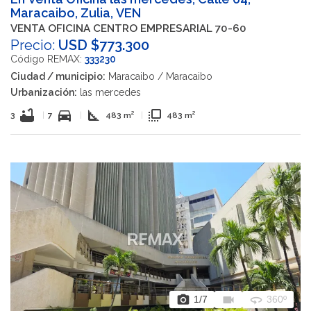
Maracaibo, Zulia, VEN
VENTA OFICINA CENTRO EMPRESARIAL 70-60
Precio:
USD $773.300
Código REMAX:
333230
Ciudad / municipio:
Maracaibo / Maracaibo
Urbanización:
las mercedes
bathtub
directions_car
square_foot
flip_to_front
3
|
7
|
483 m²
|
483 m²
photo_camera
videocam
360
1
/7
360º