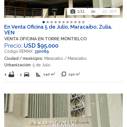
photo_camera
videocam
360
1
/11
360º
En Venta Oficina 5 de Julio, Maracaibo, Zulia,
VEN
VENTA OFICINA EN TORRE MONTIELCO
Precio:
USD $95.000
Código REMAX:
330089
Ciudad / municipio:
Maracaibo / Maracaibo
Urbanización:
5 de Julio
bathtub
directions_car
square_foot
flip_to_front
4
|
5
|
190 m²
|
190 m²