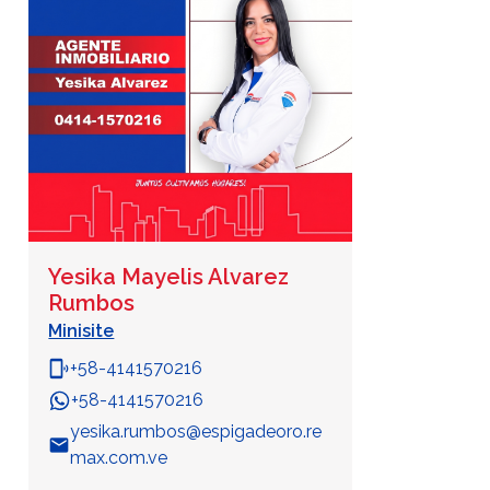
Yesika Mayelis Alvarez
Rumbos
Minisite
phonelink_ring
+58-4141570216
+58-4141570216
WhatsApp
yesika.rumbos@espigadeoro.re
email
max.com.ve