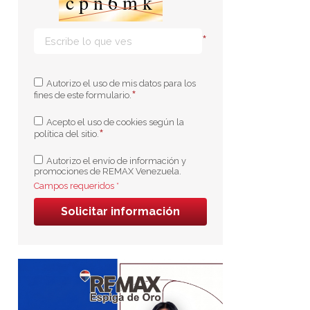
*
Autorizo el uso de mis datos para los
*
fines de este formulario.
Acepto el uso de cookies según la
*
política del sitio.
Autorizo el envío de información y
promociones de REMAX Venezuela.
Campos requeridos *
Solicitar información