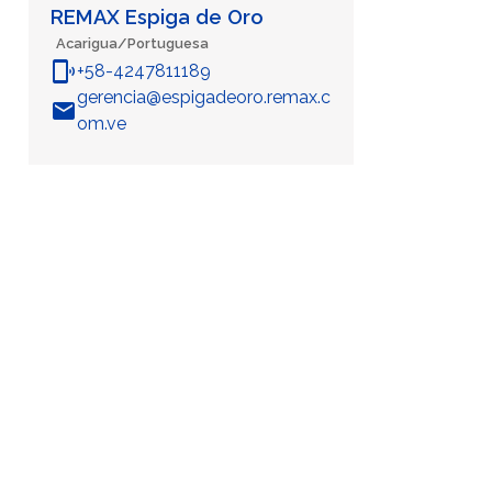
REMAX Espiga de Oro
Acarigua/Portuguesa
phonelink_ring
+58-4247811189
gerencia@espigadeoro.remax.c
email
om.ve