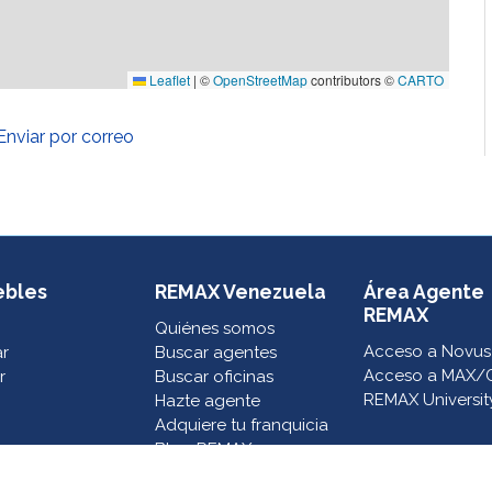
Leaflet
|
©
OpenStreetMap
contributors ©
CARTO
Enviar por correo
ebles
REMAX Venezuela
Área Agente
REMAX
Quiénes somos
Acceso a Novus
ar
Buscar agentes
Acceso a MAX/
r
Buscar oficinas
REMAX Universit
Hazte agente
Adquiere tu franquicia
Blog REMAX
Contacto
Eventos