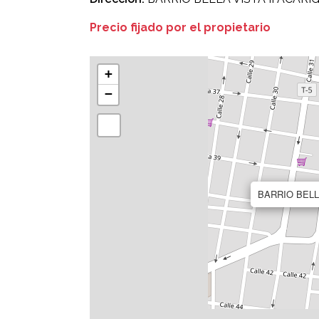
Precio fijado por el propietario
+
−
BARRIO BELL