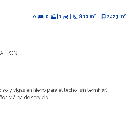
0
hotel
|
0
bathtub
|
0
directions_car
|
square_foot
800 m² |
flip_to_front
2423 m²
GALPON
so y vigas en hierro para el techo (sin terminar)
ños y área de servicio.