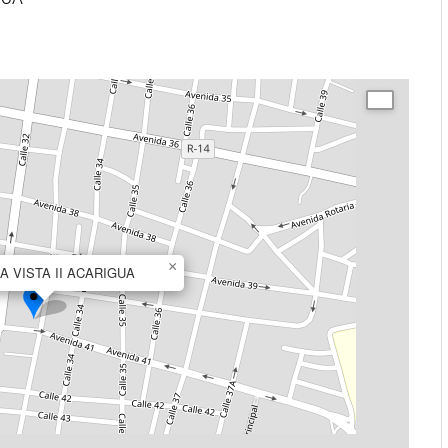
×
A VISTA II ACARIGUA