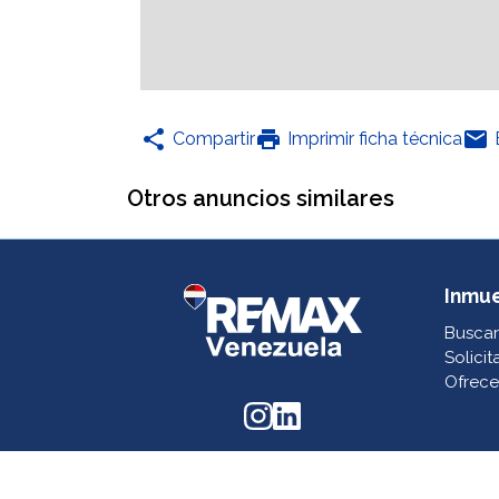
share
print
email
Compartir
Imprimir ficha técnica
Otros anuncios similares
Inmu
Buscar
Solicit
Ofrece