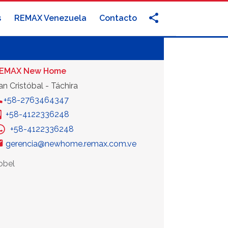
s
REMAX Venezuela
Contacto
EMAX New Home
an Cristóbal - Táchira
+58-2763464347
+58-4122336248
+58-4122336248
gerencia@newhome.remax.com.ve
obel