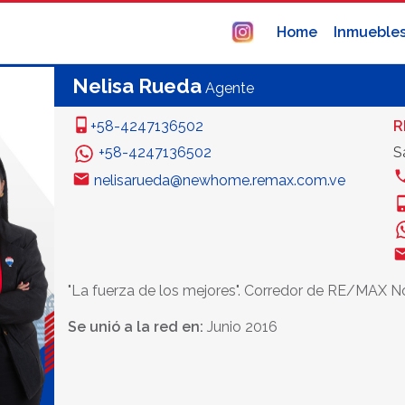
Home
Inmueble
Nelisa Rueda
Agente
+58-4247136502
R
+58-4247136502
S
nelisarueda@newhome.remax.com.ve
"La fuerza de los mejores". Corredor de RE/MAX N
Se unió a la red en:
Junio 2016