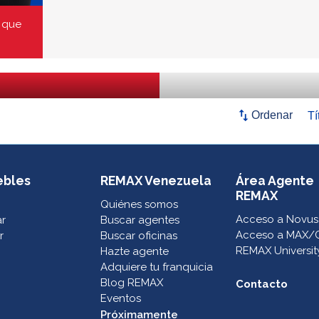
 que
swap_vert
Ordenar
ebles
REMAX Venezuela
Área Agente
REMAX
Quiénes somos
Acceso a Novus
ar
Buscar agentes
Acceso a MAX/
r
Buscar oficinas
REMAX Universit
Hazte agente
Adquiere tu franquicia
Blog REMAX
Contacto
Eventos
Próximamente