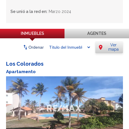
Se unió a la red en:
Marzo 2024
INMUEBLES
AGENTES
Ver
swap_vert
location_on
Ordenar
mapa
Los Colorados
Apartamento