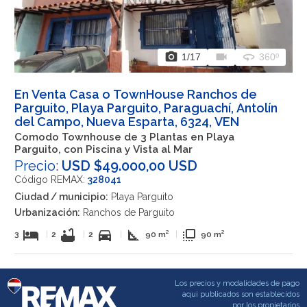
photo_camera
videocam
360
1
/17
360º
En Venta Casa o TownHouse Ranchos de
Parguito, Playa Parguito, Paraguachí, Antolín
del Campo, Nueva Esparta, 6324, VEN
Comodo Townhouse de 3 Plantas en Playa
Parguito, con Piscina y Vista al Mar
Precio:
USD $49.000,00 USD
Código REMAX:
328041
Ciudad / municipio:
Playa Parguito
Urbanización:
Ranchos de Parguito
hotel
bathtub
directions_car
square_foot
flip_to_front
3
|
2
|
2
|
90 m²
|
90 m²
Los precios y modalidades de pago
aqui publicados son establecidos
por los propietarios