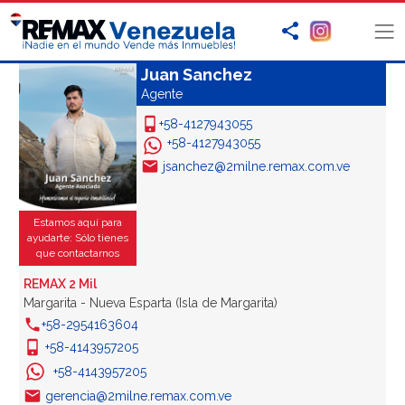
Juan Sanchez
Agente
+58-4127943055
+58-4127943055
jsanchez@2milne.remax.com.ve
Estamos aquí para
ayudarte: Sólo tienes
que contactarnos
REMAX 2 Mil
Margarita - Nueva Esparta (Isla de Margarita)
+58-2954163604
+58-4143957205
+58-4143957205
gerencia@2milne.remax.com.ve