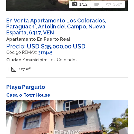
photo_camera
videocam
360
1
/12
360º
En Venta Apartamento Los Colorados,
Paraguachí, Antolín del Campo, Nueva
Esparta, 6317, VEN
Apartamento En Puerto Real
Precio:
USD $35.000,00 USD
Código REMAX:
317445
Ciudad / municipio:
Los Colorados
square_foot
|
127 m²
Playa Parguito
Casa o TownHouse