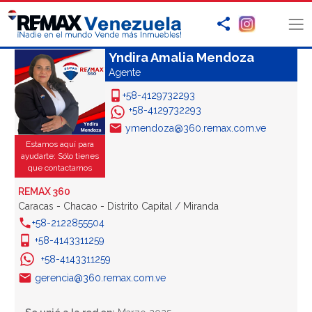
Yndira Amalia Mendoza
Agente
+58-4129732293
+58-4129732293
ymendoza@360.remax.com.ve
Estamos aquí para
ayudarte: Sólo tienes
que contactarnos
REMAX 360
Caracas - Chacao - Distrito Capital / Miranda
+58-2122855504
+58-4143311259
+58-4143311259
gerencia@360.remax.com.ve