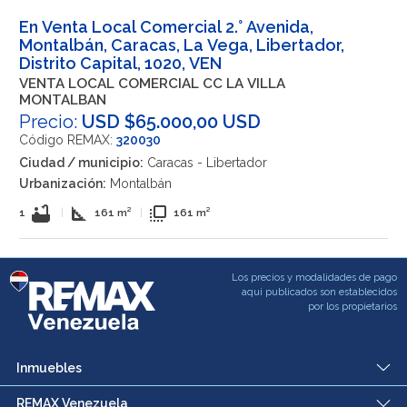
En Venta Local Comercial 2.° Avenida,
Montalbán, Caracas, La Vega, Libertador,
Distrito Capital, 1020, VEN
VENTA LOCAL COMERCIAL CC LA VILLA
MONTALBAN
Precio:
USD $65.000,00 USD
Código REMAX:
320030
Ciudad / municipio:
Caracas - Libertador
Urbanización:
Montalbán
bathtub
square_foot
flip_to_front
1
|
161 m²
|
161 m²
Los precios y modalidades de pago
aqui publicados son establecidos
por los propietarios
Inmuebles
REMAX Venezuela