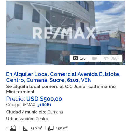
photo_camera
videocam
360
1
/6
360º
En Alquiler Local Comercial Avenida El Islote,
Centro, Cumaná, Sucre, 6101, VEN
Se alquila local comercial C.C Junior calle mariño
Mini terminal
Precio:
USD $500,00
Código REMAX:
316061
Ciudad / municipio:
Cumaná
Urbanización:
Centro
bathtub
square_foot
flip_to_front
1
|
150 m²
|
150 m²