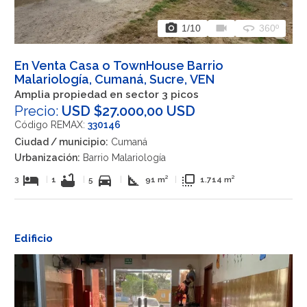
photo_camera
videocam
360
1
/10
360º
En Venta Casa o TownHouse Barrio
Malariología, Cumaná, Sucre, VEN
Amplia propiedad en sector 3 picos
Precio:
USD $27.000,00 USD
Código REMAX:
330146
Ciudad / municipio:
Cumaná
Urbanización:
Barrio Malariología
hotel
bathtub
directions_car
square_foot
flip_to_front
3
|
1
|
5
|
91 m²
|
1.714 m²
Edificio