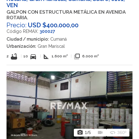
VEN
GALPON CON ESTRUCTURA METÁLICA EN AVENIDA
ROTARIA.
Precio:
USD $400.000,00
Código REMAX:
300027
Ciudad / municipio:
Cumaná
Urbanización:
Gran Mariscal
bathtub
directions_car
square_foot
flip_to_front
2
|
10
|
1.600 m²
|
6.000 m²
photo_camera
videocam
360
1
/5
360º