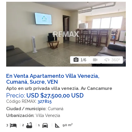
photo_camera
videocam
360
1
/6
360º
En Venta Apartamento Villa Venezia,
Cumaná, Sucre, VEN
Apto en urb privada villa venezia. Av Cancamure
Precio:
USD $27.500,00 USD
Código REMAX:
327815
Ciudad / municipio:
Cumaná
Urbanización:
Villa Venezia
hotel
bathtub
directions_car
square_foot
3
|
2
|
1
|
90 m²