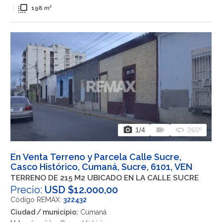
flip_to_front
|
198 m²
photo_camera
videocam
360
1
/4
360º
En Venta Terreno y Parcela Calle Sucre,
Casco Histórico, Cumaná, Sucre, 6101, VEN
TERRENO DE 215 M2 UBICADO EN LA CALLE SUCRE
Precio:
USD $12.000,00
Código REMAX:
322432
Ciudad / municipio:
Cumaná