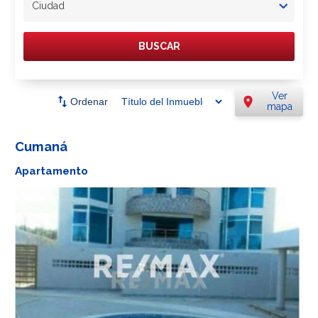
Ciudad
BUSCAR
Ver
swap_vert
location_on
Ordenar
mapa
Cumaná
Apartamento