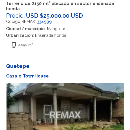
Terreno de 2150 mt² ubicado en sector ensenada
honda
Precio:
USD $25.000,00 USD
Código REMAX:
334999
Ciudad / municipio:
Marigüitar
Urbanización:
Ensenada honda
flip_to_front
|
2.150 m²
Quetepe
Casa o TownHouse