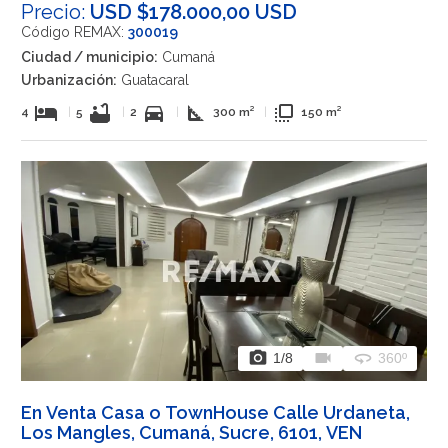
Precio:
USD $178.000,00 USD
Código REMAX:
300019
Ciudad / municipio:
Cumaná
Urbanización:
Guatacaral
hotel
bathtub
directions_car
square_foot
flip_to_front
4
|
5
|
2
|
300 m²
|
150 m²
photo_camera
videocam
360
1
/8
360º
En Venta Casa o TownHouse Calle Urdaneta,
Los Mangles, Cumaná, Sucre, 6101, VEN