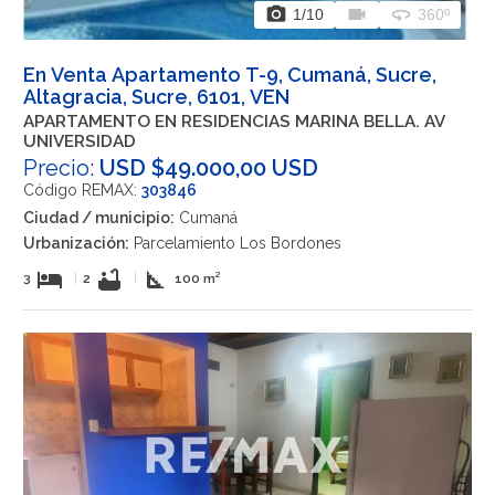
photo_camera
videocam
360
1
/10
360º
En Venta Apartamento T-9, Cumaná, Sucre,
Altagracia, Sucre, 6101, VEN
APARTAMENTO EN RESIDENCIAS MARINA BELLA. AV
UNIVERSIDAD
Precio:
USD $49.000,00 USD
Código REMAX:
303846
Ciudad / municipio:
Cumaná
Urbanización:
Parcelamiento Los Bordones
hotel
bathtub
square_foot
3
|
2
|
100 m²