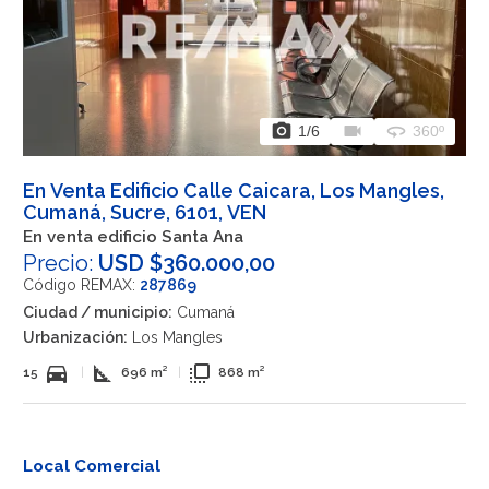
photo_camera
videocam
360
1
/6
360º
En Venta Edificio Calle Caicara, Los Mangles,
Cumaná, Sucre, 6101, VEN
En venta edificio Santa Ana
Precio:
USD $360.000,00
Código REMAX:
287869
Ciudad / municipio:
Cumaná
Urbanización:
Los Mangles
directions_car
square_foot
flip_to_front
15
|
696 m²
|
868 m²
Local Comercial