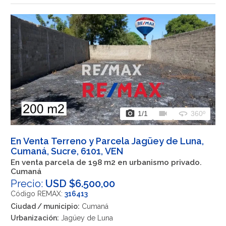
photo_camera
videocam
360
1
/1
360º
En Venta Terreno y Parcela Jagüey de Luna,
Cumaná, Sucre, 6101, VEN
En venta parcela de 198 m2 en urbanismo privado.
Cumaná
Precio:
USD $6.500,00
Código REMAX:
316413
Ciudad / municipio:
Cumaná
Urbanización:
Jagüey de Luna