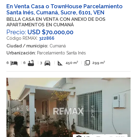
En Venta Casa o TownHouse Parcelamiento
Santa Inés, Cumaná, Sucre, 6101, VEN
BELLA CASA EN VENTA CON ANEXO DE DOS
APARTAMENTOS EN CUMANÁ
Precio:
USD $70.000,00
Código REMAX:
322866
Ciudad / municipio:
Cumaná
Urbanización:
Parcelamiento Santa Inés
hotel
bathtub
directions_car
square_foot
flip_to_front
6
|
6
|
3
|
450 m²
|
299 m²