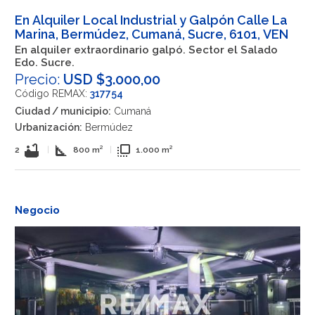
En Alquiler Local Industrial y Galpón Calle La
Marina, Bermúdez, Cumaná, Sucre, 6101, VEN
En alquiler extraordinario galpó. Sector el Salado
Edo. Sucre.
Precio:
USD $3.000,00
Código REMAX:
317754
Ciudad / municipio:
Cumaná
Urbanización:
Bermúdez
bathtub
square_foot
flip_to_front
2
|
800 m²
|
1.000 m²
Negocio