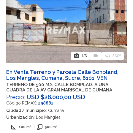
photo_camera
videocam
360
1
/6
360º
En Venta Terreno y Parcela Calle Bonpland,
Los Mangles, Cumaná, Sucre, 6101, VEN
TERRENO DE 500 M2. CALLE BOMPLAD. A UNA
CUADRA DE LA AV GRAN MARISCAL DE CUMANÁ
Precio:
USD $28.000,00 USD
Código REMAX:
298882
Ciudad / municipio:
Cumaná
Urbanización:
Los Mangles
square_foot
flip_to_front
|
100 m²
|
500 m²