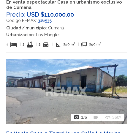
En venta espectacular Casa en urbanismo exclusivo
de Cumana
Precio:
USD $110.000,00
Código REMAX:
316535
Ciudad / municipio:
Cumaná
Urbanización:
Los Mangles
hotel
bathtub
directions_car
square_foot
flip_to_front
4
|
3
|
3
|
250 m²
|
250 m²
photo_camera
videocam
360
1
/6
360º