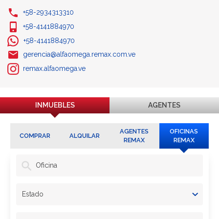
+58-2934313310
+58-4141884970
+58-4141884970
gerencia@alfaomega.remax.com.ve
remax.alfaomega.ve
INMUEBLES
AGENTES
AGENTES
OFICINAS
COMPRAR
ALQUILAR
REMAX
REMAX
Oficina
Estado