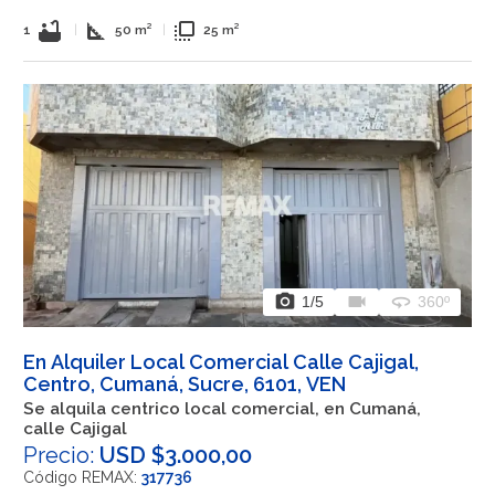
bathtub
square_foot
flip_to_front
1
|
50 m²
|
25 m²
photo_camera
videocam
360
1
/5
360º
En Alquiler Local Comercial Calle Cajigal,
Centro, Cumaná, Sucre, 6101, VEN
Se alquila centrico local comercial, en Cumaná,
calle Cajigal
Precio:
USD $3.000,00
Código REMAX:
317736