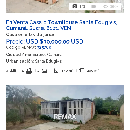
photo_camera
videocam
360
1
/3
360º
En Venta Casa o TownHouse Santa Edugivis,
Cumaná, Sucre, 6101, VEN
Casa en urb villa jardin
Precio:
USD $30.000,00 USD
Código REMAX:
325769
Ciudad / municipio:
Cumaná
Urbanización:
Santa Edugivis
hotel
bathtub
directions_car
square_foot
flip_to_front
3
|
1
|
2
|
170 m²
|
200 m²