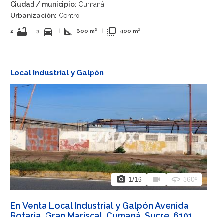
Ciudad / municipio:
Cumaná
Urbanización:
Centro
bathtub
directions_car
square_foot
flip_to_front
2
|
3
|
800 m²
|
400 m²
Local Industrial y Galpón
photo_camera
videocam
360
1
/16
360º
En Venta Local Industrial y Galpón Avenida
Rotaria, Gran Mariscal, Cumaná, Sucre, 6101,