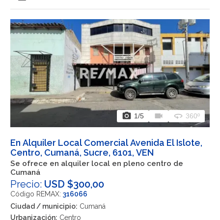
photo_camera
videocam
360
1
/5
360º
En Alquiler Local Comercial Avenida El Islote,
Centro, Cumaná, Sucre, 6101, VEN
Se ofrece en alquiler local en pleno centro de
Cumaná
Precio:
USD $300,00
Código REMAX:
316066
Ciudad / municipio:
Cumaná
Urbanización:
Centro