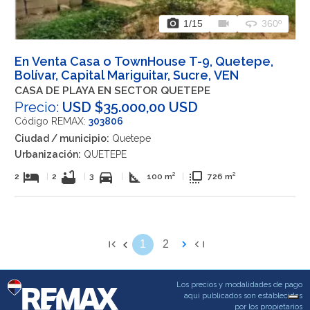
photo_camera
videocam
360
1
/15
360º
En Venta Casa o TownHouse T-9, Quetepe,
Bolívar, Capital Mariguitar, Sucre, VEN
CASA DE PLAYA EN SECTOR QUETEPE
Precio:
USD $35.000,00 USD
Código REMAX:
303806
Ciudad / municipio:
Quetepe
Urbanización:
QUETEPE
hotel
bathtub
directions_car
square_foot
flip_to_front
2
|
2
|
3
|
100 m²
|
726 m²
1
2
Los precios y modalidades de pago
aqui publicados son establecidos
por los propietarios