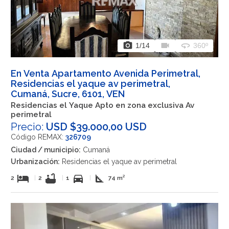
photo_camera
videocam
360
1
/14
360º
En Venta Apartamento Avenida Perimetral,
Residencias el yaque av perimetral,
Cumaná, Sucre, 6101, VEN
Residencias el Yaque Apto en zona exclusiva Av
perimetral
Precio:
USD $39.000,00 USD
Código REMAX:
326709
Ciudad / municipio:
Cumaná
Urbanización:
Residencias el yaque av perimetral
hotel
bathtub
directions_car
square_foot
2
|
2
|
1
|
74 m²