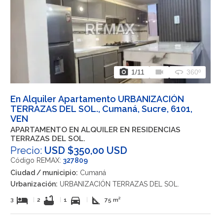
photo_camera
videocam
360
1
/11
360º
En Alquiler Apartamento URBANIZACIÓN
TERRAZAS DEL SOL., Cumaná, Sucre, 6101,
VEN
APARTAMENTO EN ALQUILER EN RESIDENCIAS
TERRAZAS DEL SOL.
Precio:
USD $350,00 USD
Código REMAX:
327809
Ciudad / municipio:
Cumaná
Urbanización:
URBANIZACIÓN TERRAZAS DEL SOL.
hotel
bathtub
directions_car
square_foot
3
|
2
|
1
|
75 m²