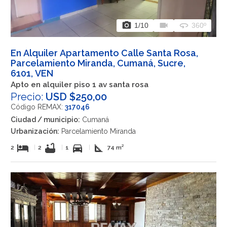
photo_camera
videocam
360
1
/10
360º
En Alquiler Apartamento Calle Santa Rosa,
Parcelamiento Miranda, Cumaná, Sucre,
6101, VEN
Apto en alquiler piso 1 av santa rosa
Precio:
USD $250,00
Código REMAX:
317046
Ciudad / municipio:
Cumaná
Urbanización:
Parcelamiento Miranda
hotel
bathtub
directions_car
square_foot
2
|
2
|
1
|
74 m²