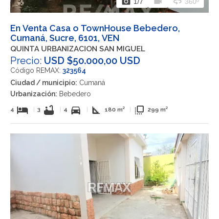
photo_camera
videocam
360
1
/7
360º
En Venta Casa o TownHouse Bebedero,
Cumaná, Sucre, 6101, VEN
QUINTA URBANIZACION SAN MIGUEL
Precio:
USD $50.000,00 USD
Código REMAX:
323564
Ciudad / municipio:
Cumaná
Urbanización:
Bebedero
hotel
bathtub
directions_car
square_foot
flip_to_front
4
|
3
|
4
|
180 m²
|
299 m²