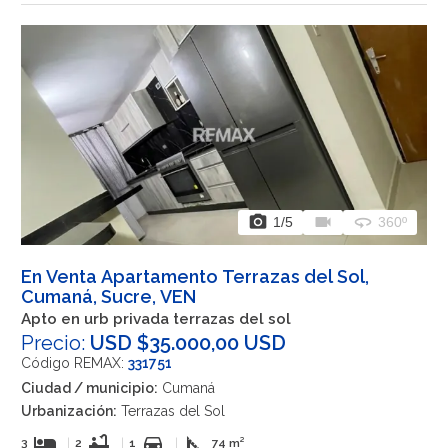
photo_camera
videocam
360
1
/5
360º
En Venta Apartamento Terrazas del Sol,
Cumaná, Sucre, VEN
Apto en urb privada terrazas del sol
Precio:
USD $35.000,00 USD
Código REMAX:
331751
Ciudad / municipio:
Cumaná
Urbanización:
Terrazas del Sol
hotel
bathtub
directions_car
square_foot
3
|
2
|
1
|
74 m²