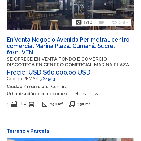
photo_camera
videocam
360
1
/10
360º
En Venta Negocio Avenida Perimetral, centro
comercial Marina Plaza, Cumaná, Sucre,
6101, VEN
SE OFRECE EN VENTA FONDO E COMERCIO
DISCOTECA EN CENTRO COMERCIAL MARINA PLAZA
Precio:
USD $60.000,00 USD
Código REMAX:
324913
Ciudad / municipio:
Cumaná
Urbanización:
centro comercial Marina Plaza
bathtub
directions_car
square_foot
flip_to_front
3
|
4
|
350 m²
|
350 m²
Terreno y Parcela