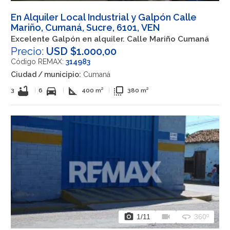
En Alquiler Local Industrial y Galpón Calle
Mariño, Cumaná, Sucre, 6101, VEN
Excelente Galpón en alquiler. Calle Mariño Cumaná
Precio:
USD $1.000,00
Código REMAX:
314983
Ciudad / municipio:
Cumaná
bathtub
directions_car
square_foot
flip_to_front
3
|
6
|
400 m²
|
380 m²
photo_camera
videocam
360
1
/11
360º