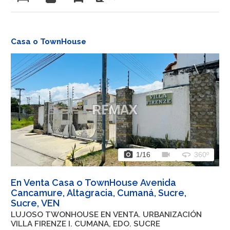
Casa o TownHouse
photo_camera
videocam
360
1
/16
360º
En Venta Casa o TownHouse Avenida
Cancamure, Altagracia, Cumaná, Sucre,
Sucre, VEN
LUJOSO TWONHOUSE EN VENTA. URBANIZACIÓN
VILLA FIRENZE I. CUMANA, EDO. SUCRE