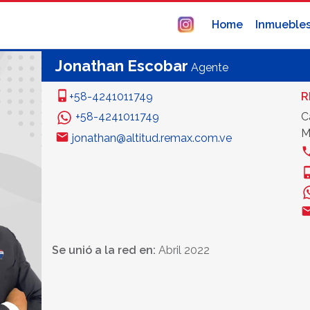
Home
Inmueble
Jonathan Escobar
Agente
+58-4241011749
R
+58-4241011749
C
M
jonathan@altitud.remax.com.ve
Se unió a la red en:
Abril 2022