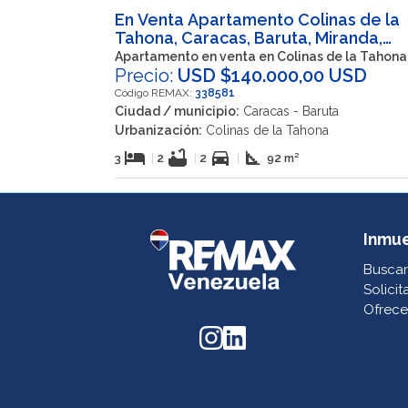
En Venta Apartamento Colinas de la
Tahona, Caracas, Baruta, Miranda,
VEN
Apartamento en venta en Colinas de la Tahona
Precio:
USD $140.000,00 USD
Código REMAX:
338581
Ciudad / municipio:
Caracas - Baruta
Urbanización:
Colinas de la Tahona
hotel
bathtub
directions_car
square_foot
3
|
2
|
2
|
92 m²
Inmu
Buscar
Solicit
Ofrece