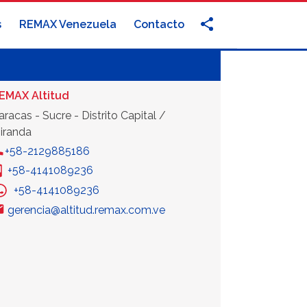
s
REMAX Venezuela
Contacto
EMAX Altitud
aracas - Sucre - Distrito Capital /
iranda
+58-2129885186
+58-4141089236
+58-4141089236
gerencia@altitud.remax.com.ve