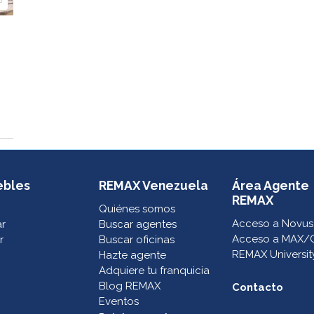
º
ebles
REMAX Venezuela
Área Agente
REMAX
Quiénes somos
Acceso a Novus
ar
Buscar agentes
Acceso a MAX/
r
Buscar oficinas
REMAX Universit
Hazte agente
Adquiere tu franquicia
Blog REMAX
Contacto
Eventos