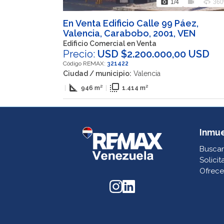
photo_camera
videocam
360
1
/4
360
En Venta Edificio Calle 99 Páez,
Valencia, Carabobo, 2001, VEN
Edificio Comercial en Venta
Precio:
USD $2.200.000,00 USD
Código REMAX:
321422
Ciudad / municipio:
Valencia
square_foot
flip_to_front
|
946 m²
|
1.414 m²
Inmu
Buscar
Solicit
Ofrece