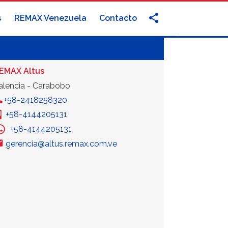
s
REMAX Venezuela
Contacto
EMAX Altus
alencia - Carabobo
+58-2418258320
+58-4144205131
+58-4144205131
gerencia@altus.remax.com.ve