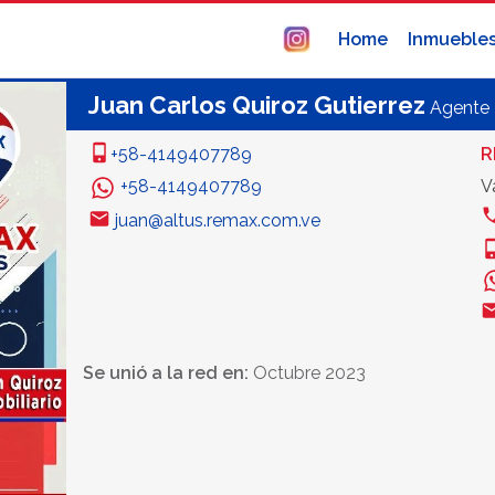
Home
Inmueble
Juan Carlos Quiroz Gutierrez
Agente
+58-4149407789
R
+58-4149407789
V
juan@altus.remax.com.ve
Se unió a la red en:
Octubre 2023