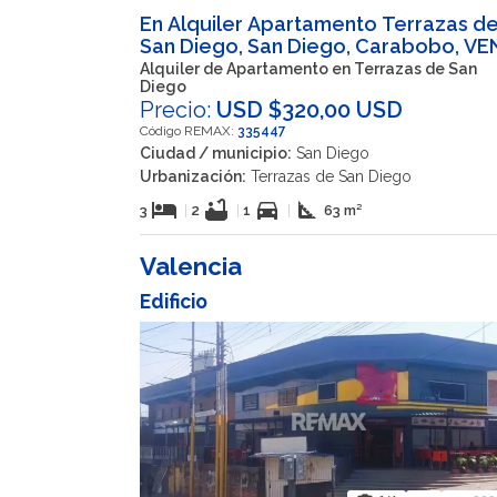
En Alquiler Apartamento Terrazas d
San Diego, San Diego, Carabobo, VE
Alquiler de Apartamento en Terrazas de San
Diego
Precio:
USD $320,00 USD
Código REMAX:
335447
Ciudad / municipio:
San Diego
Urbanización:
Terrazas de San Diego
hotel
bathtub
directions_car
square_foot
3
|
2
|
1
|
63 m²
Valencia
Edificio