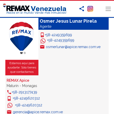
Osmer Jesus Lunar Pirela
Agente
+58-4249359699
+58-4249359699
osmerlunar@apice.remax.com.ve
Estamos aquí para
ayudarte: Sólo tienes
que contactarnos
REMAX Apice
Maturín - Monagas
+58-2913177439
+58-4249620312
+58-4249620312
gerencia@apice.remax.com.ve