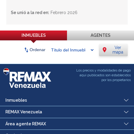
Se unió a la red en:
Febrero 2026
INMUEBLES
AGENTES
Ver
swap_vert
location_on
Ordenar
mapa
Los precios y modalidades de pago
aqui publicados son establecidos
por los propietarios
Inmuebles
REMAX Venezuela
Área agente REMAX