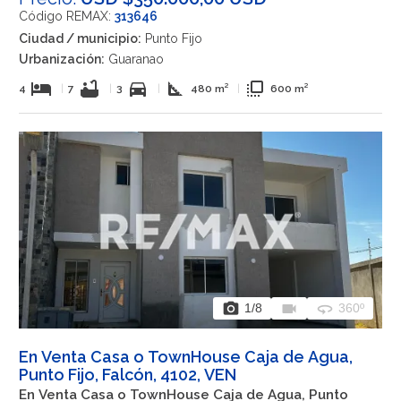
Código REMAX:
313646
Ciudad / municipio:
Punto Fijo
Urbanización:
Guaranao
hotel
bathtub
directions_car
square_foot
flip_to_front
4
|
7
|
3
|
480 m²
|
600 m²
photo_camera
videocam
360
1
/8
360º
En Venta Casa o TownHouse Caja de Agua,
Punto Fijo, Falcón, 4102, VEN
En Venta Casa o TownHouse Caja de Agua, Punto