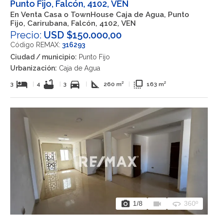
Punto Fijo, Falcón, 4102, VEN
En Venta Casa o TownHouse Caja de Agua, Punto
Fijo, Carirubana, Falcón, 4102, VEN
Precio:
USD $150.000,00
Código REMAX:
316293
Ciudad / municipio:
Punto Fijo
Urbanización:
Caja de Agua
hotel
bathtub
directions_car
square_foot
flip_to_front
3
|
4
|
3
|
260 m²
|
163 m²
photo_camera
videocam
360
1
/8
360º