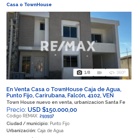
Casa o TownHouse
photo_camera
videocam
360
1
/8
360º
En Venta Casa o TownHouse Caja de Agua,
Punto Fijo, Carirubana, Falcón, 4102, VEN
Town House nuevo en venta, urbanizacion Santa Fe
Precio:
USD $150.000,00
Código REMAX:
293937
Ciudad / municipio:
Punto Fijo
Urbanización:
Caja de Agua