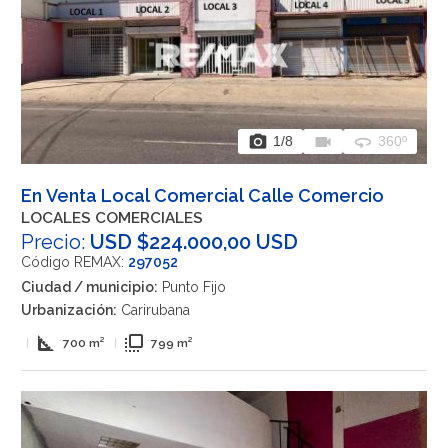
photo_camera
videocam
360
1
/8
360º
En Venta Local Comercial Calle Comercio
LOCALES COMERCIALES
Precio:
USD $224.000,00 USD
Código REMAX:
297052
Ciudad / municipio:
Punto Fijo
Urbanización:
Carirubana
square_foot
flip_to_front
|
700 m²
|
799 m²