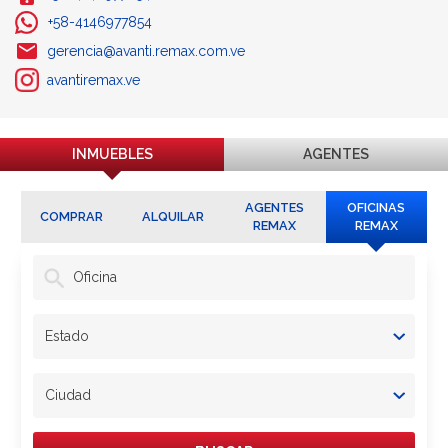
+58-4146977854
gerencia@avanti.remax.com.ve
avantiremax.ve
INMUEBLES
AGENTES
AGENTES
OFICINAS
COMPRAR
ALQUILAR
REMAX
REMAX
Oficina
Estado
Ciudad