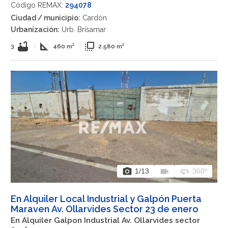
Código REMAX:
294078
Ciudad / municipio:
Cardón
Urbanización:
Urb. Brisamar
bathtub
square_foot
flip_to_front
3
|
460 m²
|
2.580 m²
photo_camera
videocam
360
1
/13
360º
En Alquiler Local Industrial y Galpón Puerta
Maraven Av. Ollarvides Sector 23 de enero
En Alquiler Galpon Industrial Av. Ollarvides sector