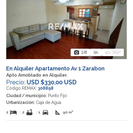
photo_camera
videocam
360
1
/8
360º
En Alquiler Apartamento Av 1 Zarabon
Apto Amoblado en Alquiler.
Precio:
USD $330,00 USD
Código REMAX:
308898
Ciudad / municipio:
Punto Fijo
Urbanización:
Caja de Agua
hotel
bathtub
directions_car
square_foot
2
|
2
|
1
|
90 m²