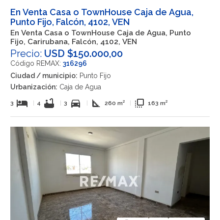
En Venta Casa o TownHouse Caja de Agua,
Punto Fijo, Falcón, 4102, VEN
En Venta Casa o TownHouse Caja de Agua, Punto
Fijo, Carirubana, Falcón, 4102, VEN
Precio:
USD $150.000,00
Código REMAX:
316296
Ciudad / municipio:
Punto Fijo
Urbanización:
Caja de Agua
hotel
bathtub
directions_car
square_foot
flip_to_front
3
|
4
|
3
|
260 m²
|
163 m²