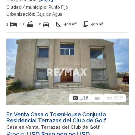
Ciudad / municipio:
Punto Fijo
Urbanización:
Caja de Agua
hotel
bathtub
directions_car
square_foot
flip_to_front
3
|
2
|
2
|
400 m²
|
400 m²
photo_camera
videocam
360
1
/18
360º
En Venta Casa o TownHouse Conjunto
Residencial Terrazas del Club de Golf
Casa en Venta, Terrazas del Club de Golf
Precio:
USD $350.000,00 USD