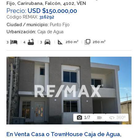
Fijo, Carirubana, Falcón, 4102, VEN
Precio:
USD $150.000,00
Código REMAX:
316292
Ciudad / municipio:
Punto Fijo
Urbanización:
Caja de Agua
hotel
bathtub
directions_car
square_foot
flip_to_front
3
|
4
|
3
|
260 m²
|
260 m²
photo_camera
videocam
360
1
/7
360º
En Venta Casa o TownHouse Caja de Agua,