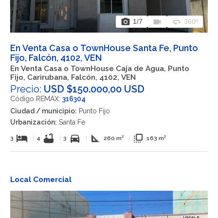
photo_camera
videocam
360
1
/7
360º
En Venta Casa o TownHouse Santa Fe, Punto
Fijo, Falcón, 4102, VEN
En Venta Casa o TownHouse Caja de Agua, Punto
Fijo, Carirubana, Falcón, 4102, VEN
Precio:
USD $150.000,00 USD
Código REMAX:
316304
Ciudad / municipio:
Punto Fijo
Urbanización:
Santa Fe
hotel
bathtub
directions_car
square_foot
flip_to_front
3
|
4
|
3
|
260 m²
|
163 m²
Local Comercial