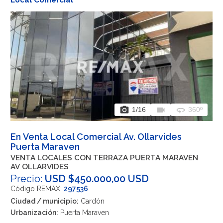
Local Comercial
photo_camera
videocam
360
1
/16
360º
En Venta Local Comercial Av. Ollarvides
Puerta Maraven
VENTA LOCALES CON TERRAZA PUERTA MARAVEN
AV OLLARVIDES
Precio:
USD $450.000,00 USD
Código REMAX:
297536
Ciudad / municipio:
Cardón
Urbanización:
Puerta Maraven