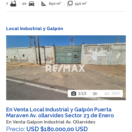
bathtub
directions_car
square_foot
flip_to_front
7
|
20
|
650 m²
|
550 m²
Local Industrial y Galpón
photo_camera
videocam
360
1
/13
360º
En Venta Local Industrial y Galpón Puerta
Maraven Av. ollarvides Sector 23 de Enero
En Venta Galpon Industrial Av. Ollarvides
Precio:
USD $180.000,00 USD