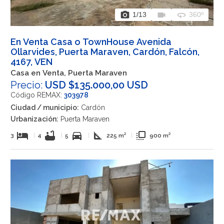
photo_camera
videocam
360
1
/13
360º
En Venta Casa o TownHouse Avenida
Ollarvides, Puerta Maraven, Cardón, Falcón,
4167, VEN
Casa en Venta, Puerta Maraven
Precio:
USD $135.000,00 USD
Código REMAX:
303978
Ciudad / municipio:
Cardón
Urbanización:
Puerta Maraven
hotel
bathtub
directions_car
square_foot
flip_to_front
3
|
4
|
5
|
225 m²
|
900 m²