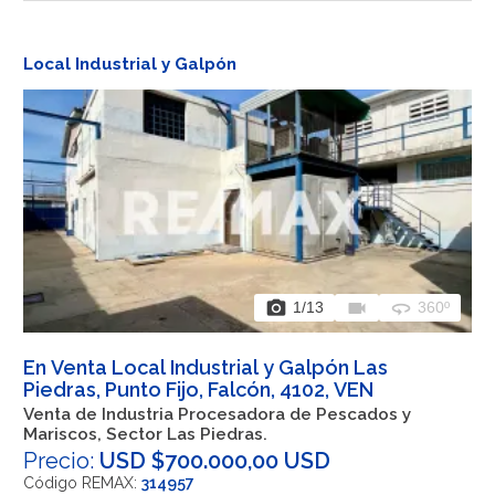
Local Industrial y Galpón
photo_camera
videocam
360
1
/13
360º
En Venta Local Industrial y Galpón Las
Piedras, Punto Fijo, Falcón, 4102, VEN
Venta de Industria Procesadora de Pescados y
Mariscos, Sector Las Piedras.
Precio:
USD $700.000,00 USD
Código REMAX:
314957