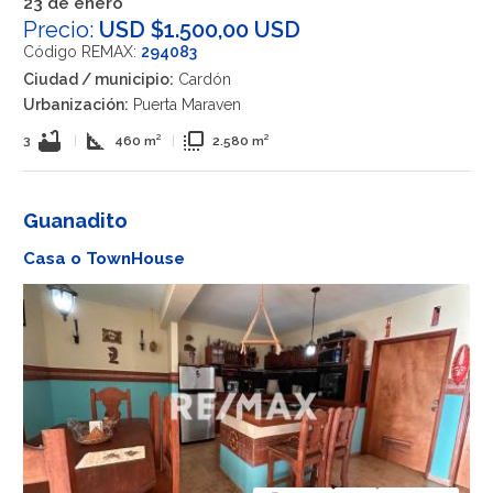
23 de enero
Precio:
USD $1.500,00 USD
Código REMAX:
294083
Ciudad / municipio:
Cardón
Urbanización:
Puerta Maraven
bathtub
square_foot
flip_to_front
3
|
460 m²
|
2.580 m²
Guanadito
Casa o TownHouse