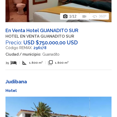
photo_camera
videocam
360
1
/12
360º
En Venta Hotel GUANADITO SUR
HOTEL EN VENTA GUANADITO SUR
Precio:
USD $750.000,00 USD
Código REMAX:
296178
Ciudad / municipio:
Guanadito
hotel
square_foot
flip_to_front
35
|
1.800 m²
|
1.800 m²
Judibana
Hotel