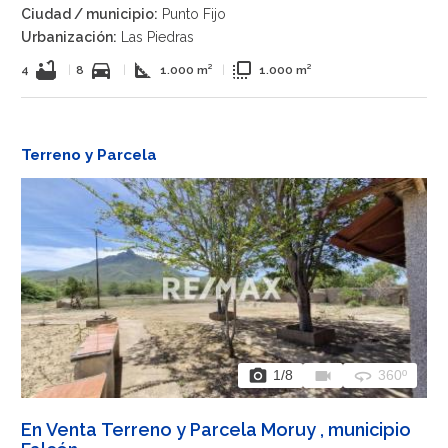
Ciudad / municipio:
Punto Fijo
Urbanización:
Las Piedras
bathtub
directions_car
square_foot
flip_to_front
4
|
8
|
1.000 m²
|
1.000 m²
Terreno y Parcela
photo_camera
videocam
360
1
/8
360º
En Venta Terreno y Parcela Moruy , municipio