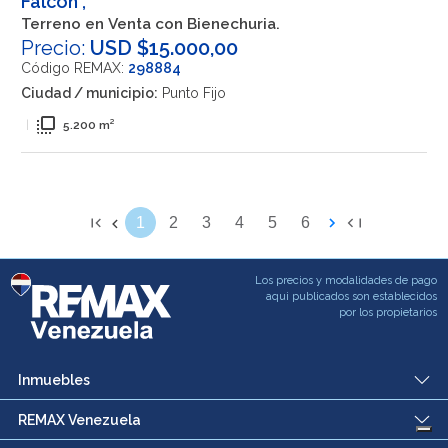
Falcón ,
Terreno en Venta con Bienechuria.
Precio:
USD $15.000,00
Código REMAX:
298884
Ciudad / municipio:
Punto Fijo
flip_to_front
|
5.200 m²
1
2
3
4
5
6
Los precios y modalidades de pago
aqui publicados son establecidos
por los propietarios
Inmuebles
REMAX Venezuela