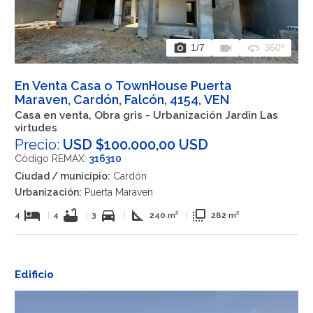
photo_camera
videocam
360
1
/7
360º
En Venta Casa o TownHouse Puerta
Maraven, Cardón, Falcón, 4154, VEN
Casa en venta, Obra gris - Urbanización Jardin Las
virtudes
Precio:
USD $100.000,00 USD
Código REMAX:
316310
Ciudad / municipio:
Cardón
Urbanización:
Puerta Maraven
hotel
bathtub
directions_car
square_foot
flip_to_front
4
|
4
|
3
|
240 m²
|
282 m²
Edificio