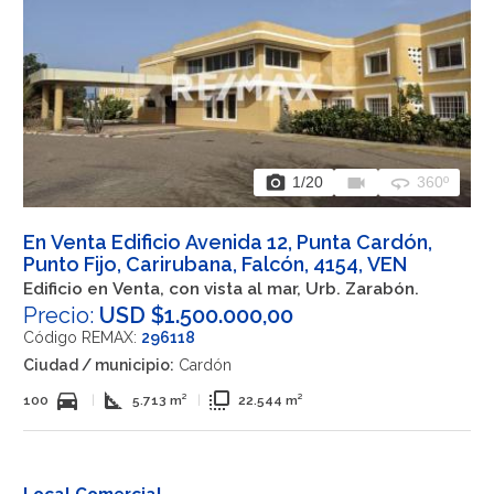
photo_camera
videocam
360
1
/20
360º
En Venta Edificio Avenida 12, Punta Cardón,
Punto Fijo, Carirubana, Falcón, 4154, VEN
Edificio en Venta, con vista al mar, Urb. Zarabón.
Precio:
USD $1.500.000,00
Código REMAX:
296118
Ciudad / municipio:
Cardón
directions_car
square_foot
flip_to_front
100
|
5.713 m²
|
22.544 m²