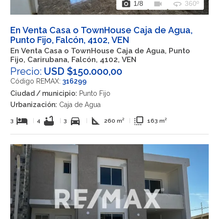
photo_camera
videocam
360
1
/8
360º
En Venta Casa o TownHouse Caja de Agua,
Punto Fijo, Falcón, 4102, VEN
En Venta Casa o TownHouse Caja de Agua, Punto
Fijo, Carirubana, Falcón, 4102, VEN
Precio:
USD $150.000,00
Código REMAX:
316299
Ciudad / municipio:
Punto Fijo
Urbanización:
Caja de Agua
hotel
bathtub
directions_car
square_foot
flip_to_front
3
|
4
|
3
|
260 m²
|
163 m²