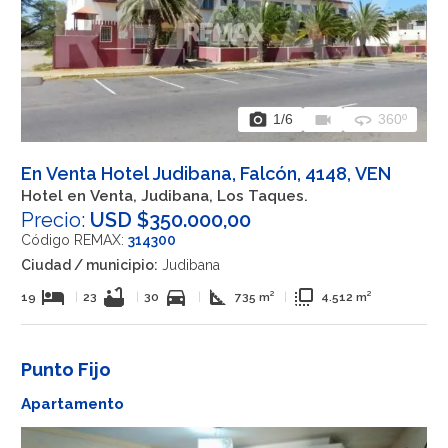
photo_camera
videocam
360
1
/6
360º
En Venta Hotel Judibana, Falcón, 4148, VEN
Hotel en Venta, Judibana, Los Taques.
Precio:
USD $350.000,00
Código REMAX:
314300
Ciudad / municipio:
Judibana
hotel
bathtub
directions_car
square_foot
flip_to_front
19
|
23
|
30
|
735 m²
|
4.512 m²
Punto Fijo
Apartamento