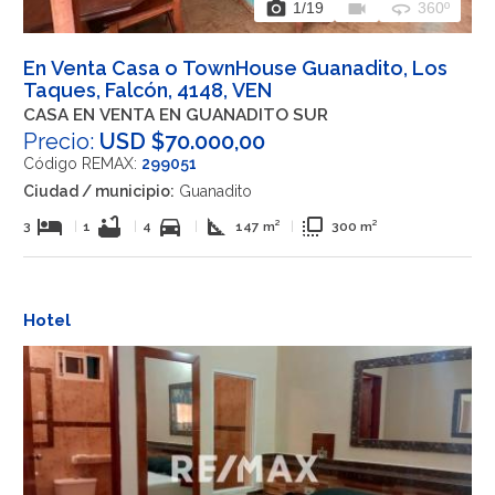
photo_camera
videocam
360
1
/19
360º
En Venta Casa o TownHouse Guanadito, Los
Taques, Falcón, 4148, VEN
CASA EN VENTA EN GUANADITO SUR
Precio:
USD $70.000,00
Código REMAX:
299051
Ciudad / municipio:
Guanadito
hotel
bathtub
directions_car
square_foot
flip_to_front
3
|
1
|
4
|
147 m²
|
300 m²
Hotel