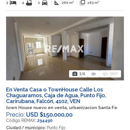
hotel
bathtub
directions_car
square_foot
flip_to_front
3
|
4
|
3
|
260 m²
|
163 m²
photo_camera
videocam
360
1
/4
360º
En Venta Casa o TownHouse Calle Los
Chaguaramos, Caja de Agua, Punto Fijo,
Carirubana, Falcón, 4102, VEN
town House nuevo en venta, urbanizacion Santa Fe
Precio:
USD $150.000,00
Código REMAX:
294490
Ciudad / municipio:
Punto Fijo