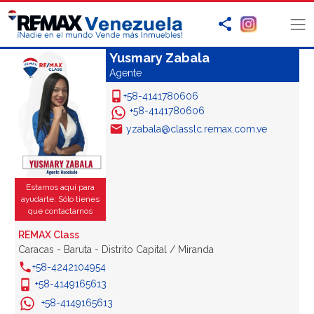
Yusmary Zabala
Agente
+58-4141780606
+58-4141780606
yzabala@classlc.remax.com.ve
Estamos aquí para
ayudarte: Sólo tienes
que contactarnos
REMAX Class
Caracas - Baruta - Distrito Capital / Miranda
+58-4242104954
+58-4149165613
+58-4149165613