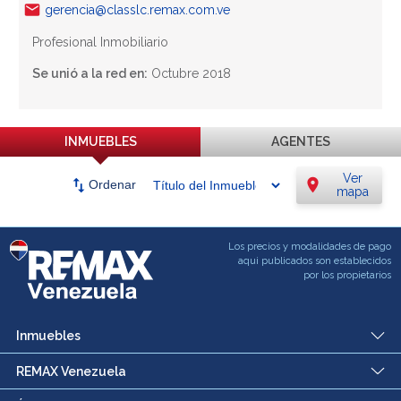
gerencia@classlc.remax.com.ve
Profesional Inmobiliario
Se unió a la red en:
Octubre 2018
INMUEBLES
AGENTES
Ver
swap_vert
location_on
Ordenar
mapa
Los precios y modalidades de pago
aqui publicados son establecidos
por los propietarios
Inmuebles
REMAX Venezuela