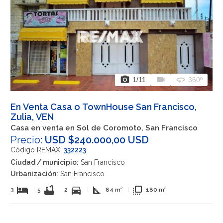
photo_camera
videocam
360
1
/11
360º
En Venta Casa o TownHouse San Francisco,
Zulia, VEN
Casa en venta en Sol de Coromoto, San Francisco
Precio:
USD $240.000,00 USD
Código REMAX:
332223
Ciudad / municipio:
San Francisco
Urbanización:
San Francisco
hotel
bathtub
directions_car
square_foot
flip_to_front
3
|
5
|
2
|
84 m²
|
180 m²