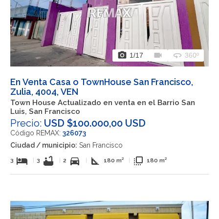
photo_camera
videocam
360
1
/17
360º
En Venta Casa o TownHouse San Francisco,
Zulia, 4004, VEN
Town House Actualizado en venta en el Barrio San
Luis, San Francisco
Precio:
USD $100.000,00 USD
Código REMAX:
326073
Ciudad / municipio:
San Francisco
hotel
bathtub
directions_car
square_foot
flip_to_front
3
|
3
|
2
|
180 m²
|
180 m²