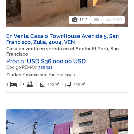
photo_camera
videocam
360
1
/12
360º
En Venta Casa o TownHouse Avenida 5, San
Francisco, Zulia, 4004, VEN
Casa en venta en vereda en el Sector El Perú, San
Francisco
Precio:
USD $36.000,00 USD
Código REMAX:
320921
Ciudad / municipio:
San Francisco
hotel
bathtub
square_foot
flip_to_front
3
|
1
|
103 m²
|
103 m²