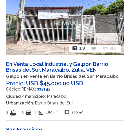
photo_camera
videocam
360
1
/9
360º
En Venta Local Industrial y Galpón Barrio
Brisas del Sur, Maracaibo, Zulia, VEN
Galpón en venta en Barrio Brisas del Sur, Maracaibo
Precio:
USD $45.000,00 USD
Código REMAX:
332142
Ciudad / municipio:
Maracaibo
Urbanización:
Barrio Brisas del Sur
bathtub
directions_car
square_foot
flip_to_front
2
|
2
|
180 m²
|
180 m²
San Francisco