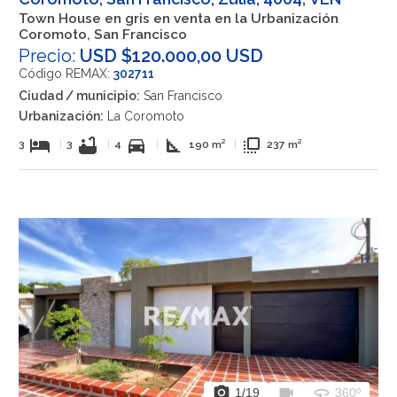
Town House en gris en venta en la Urbanización
Coromoto, San Francisco
Precio:
USD $120.000,00 USD
Código REMAX:
302711
Ciudad / municipio:
San Francisco
Urbanización:
La Coromoto
hotel
bathtub
directions_car
square_foot
flip_to_front
3
|
3
|
4
|
190 m²
|
237 m²
photo_camera
videocam
360
1
/19
360º