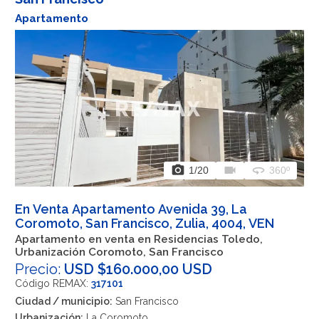
Apartamento
photo_camera
videocam
360
1
/20
360º
En Venta Apartamento Avenida 39, La
Coromoto, San Francisco, Zulia, 4004, VEN
Apartamento en venta en Residencias Toledo,
Urbanización Coromoto, San Francisco
Precio:
USD $160.000,00 USD
Código REMAX:
317101
Ciudad / municipio:
San Francisco
Urbanización:
La Coromoto