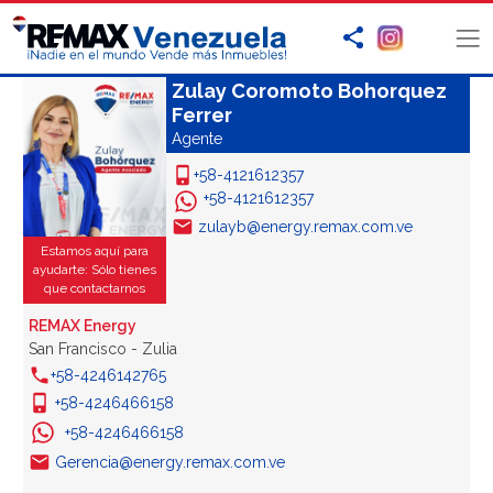
Zulay Coromoto Bohorquez
Ferrer
Agente
+58-4121612357
+58-4121612357
zulayb@energy.remax.com.ve
Estamos aquí para
ayudarte: Sólo tienes
que contactarnos
REMAX Energy
San Francisco - Zulia
+58-4246142765
+58-4246466158
+58-4246466158
Gerencia@energy.remax.com.ve