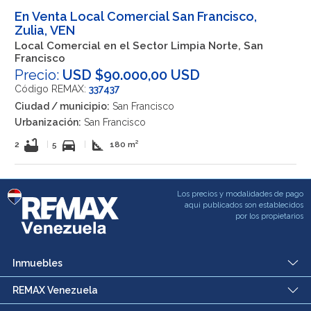
En Venta Local Comercial San Francisco,
Zulia, VEN
Local Comercial en el Sector Limpia Norte, San
Francisco
Precio:
USD $90.000,00 USD
Código REMAX:
337437
Ciudad / municipio:
San Francisco
Urbanización:
San Francisco
bathtub
directions_car
square_foot
2
|
5
|
180 m²
Los precios y modalidades de pago
aqui publicados son establecidos
por los propietarios
Inmuebles
REMAX Venezuela