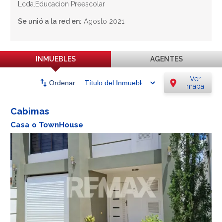
Lcda.Educacion Preescolar
Se unió a la red en:
Agosto 2021
INMUEBLES
AGENTES
Ver
swap_vert
location_on
Ordenar
mapa
Cabimas
Casa o TownHouse