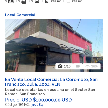
hotel
bathtub
directions_car
square_foot
flip_to_front
3
|
3
|
3
|
207 m²
|
207 m²
Local Comercial
photo_camera
videocam
360
1
/10
360º
En Venta Local Comercial La Coromoto, San
Francisco, Zulia, 4004, VEN
Local de dos plantas en esquina en el Sector San
Ramon, San Francisco
Precio:
USD $100.000,00 USD
Código REMAX:
310084