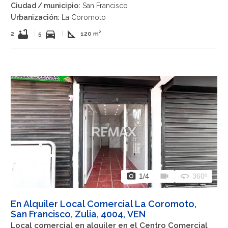
Ciudad / municipio:
San Francisco
Urbanización:
La Coromoto
bathtub
directions_car
square_foot
2
|
5
|
120 m²
photo_camera
videocam
360
1
/4
360º
En Alquiler Local Comercial La Coromoto,
San Francisco, Zulia, 4004, VEN
Local comercial en alquiler en el Centro Comercial