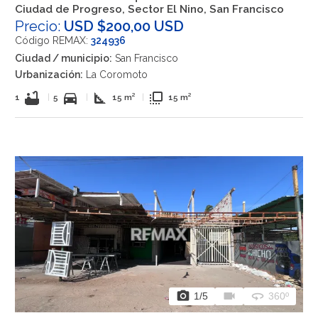
Ciudad de Progreso, Sector El Nino, San Francisco
Precio:
USD $200,00 USD
Código REMAX:
324936
Ciudad / municipio:
San Francisco
Urbanización:
La Coromoto
bathtub
directions_car
square_foot
flip_to_front
1
|
5
|
15 m²
|
15 m²
photo_camera
videocam
360
1
/5
360º