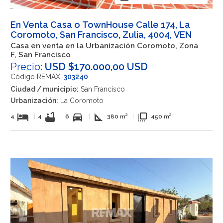
En Venta Casa o TownHouse Calle 174, La
Coromoto, San Francisco, Zulia, 4004, VEN
Casa en venta en la Urbanización Coromoto, Zona
F, San Francisco
Precio:
USD $170.000,00 USD
Código REMAX:
303240
Ciudad / municipio:
San Francisco
Urbanización:
La Coromoto
hotel
bathtub
directions_car
square_foot
flip_to_front
4
|
4
|
6
|
380 m²
|
450 m²