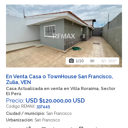
photo_camera
videocam
360
1
/10
360º
En Venta Casa o TownHouse San Francisco,
Zulia, VEN
Casa Actualizada en venta en Villa Roraima, Sector
El Perú
Precio:
USD $120.000,00 USD
Código REMAX:
337445
Ciudad / municipio:
San Francisco
Urbanización:
San Francisco