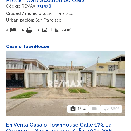
Precio:
USD $46.000,00 USD
Código REMAX:
331978
Ciudad / municipio:
San Francisco
Urbanización:
San Francisco
hotel
bathtub
directions_car
square_foot
3
|
1
|
1
|
72 m²
Casa o TownHouse
photo_camera
videocam
360
1
/14
360º
En Venta Casa o TownHouse Calle 173, La
Coromoto, San Francisco, Zulia, 4004, VEN