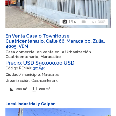
photo_camera
videocam
360
1
/14
360º
En Venta Casa o TownHouse
Cuatricentenario, Calle 66, Maracaibo, Zulia,
4005, VEN
Casa comercial en venta en la Urbanización
Cuatricentenario, Maracaibo
Precio:
USD $90.000,00 USD
Código REMAX:
321650
Ciudad / municipio:
Maracaibo
Urbanización:
Cuatricentenario
square_foot
flip_to_front
|
200 m²
|
200 m²
Local Industrial y Galpón