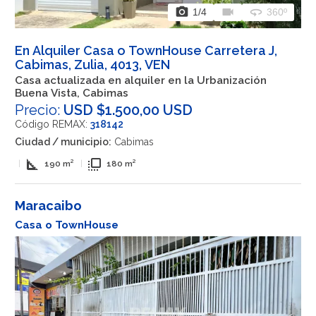
photo_camera
videocam
360
1
/4
360º
En Alquiler Casa o TownHouse Carretera J,
Cabimas, Zulia, 4013, VEN
Casa actualizada en alquiler en la Urbanización
Buena Vista, Cabimas
Precio:
USD $1.500,00 USD
Código REMAX:
318142
Ciudad / municipio:
Cabimas
square_foot
flip_to_front
|
190 m²
|
180 m²
Maracaibo
Casa o TownHouse