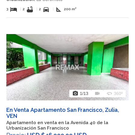
hotel
bathtub
directions_car
square_foot
3
|
2
|
2
|
200 m²
photo_camera
videocam
360
1
/13
360º
En Venta Apartamento San Francisco, Zulia,
VEN
Apartamento en venta en la Avenida 40 de la
Urbanización San Francisco