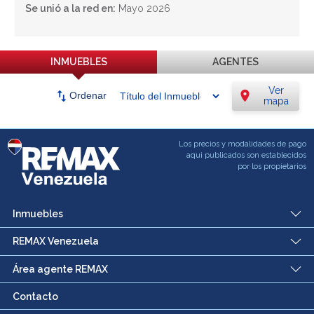
Se unió a la red en:
Mayo 2026
INMUEBLES
AGENTES
Ver
swap_vert
location_on
Ordenar
mapa
Los precios y modalidades de pago
aqui publicados son establecidos
por los propietarios
Inmuebles
REMAX Venezuela
Área agente REMAX
Contacto