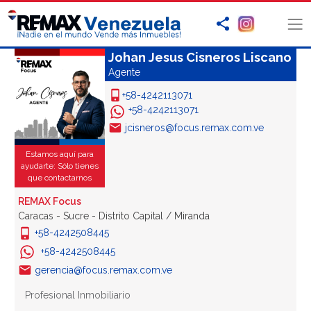
Johan Jesus Cisneros Liscano
Agente
+58-4242113071
+58-4242113071
jcisneros@focus.remax.com.ve
Estamos aquí para
ayudarte: Sólo tienes
que contactarnos
REMAX Focus
Caracas - Sucre - Distrito Capital / Miranda
+58-4242508445
+58-4242508445
gerencia@focus.remax.com.ve
Profesional Inmobiliario