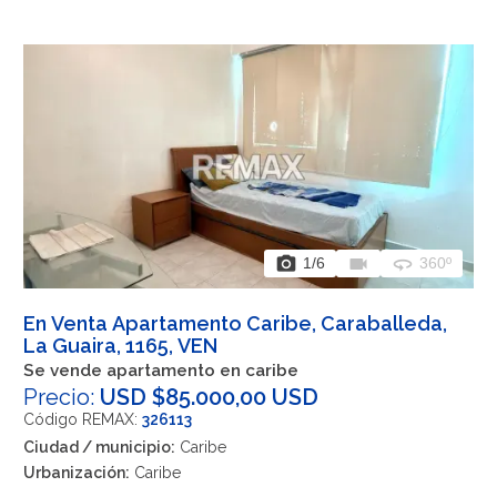
photo_camera
videocam
360
1
/6
360º
En Venta Apartamento Caribe, Caraballeda,
La Guaira, 1165, VEN
Se vende apartamento en caribe
Precio:
USD $85.000,00 USD
Código REMAX:
326113
Ciudad / municipio:
Caribe
Urbanización:
Caribe