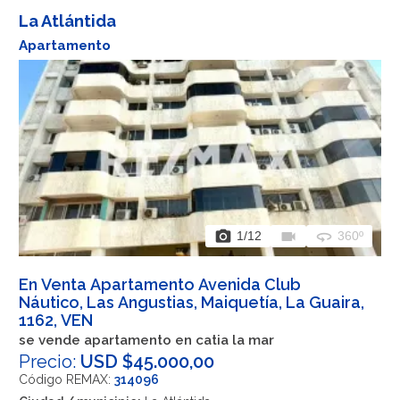
La Atlántida
Apartamento
photo_camera
videocam
360
1
/12
360º
En Venta Apartamento Avenida Club
Náutico, Las Angustias, Maiquetía, La Guaira,
1162, VEN
se vende apartamento en catia la mar
Precio:
USD $45.000,00
Código REMAX:
314096