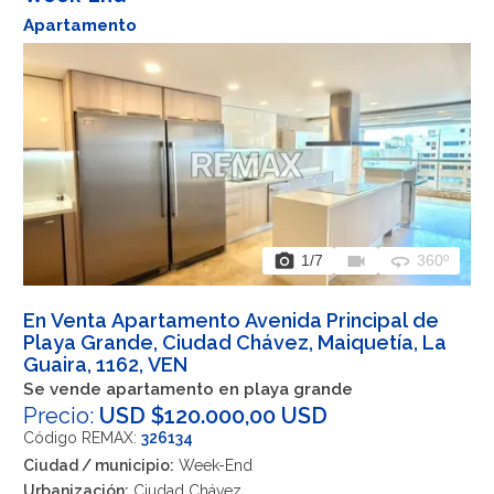
Apartamento
photo_camera
videocam
360
1
/7
360º
En Venta Apartamento Avenida Principal de
Playa Grande, Ciudad Chávez, Maiquetía, La
Guaira, 1162, VEN
Se vende apartamento en playa grande
Precio:
USD $120.000,00 USD
Código REMAX:
326134
Ciudad / municipio:
Week-End
Urbanización:
Ciudad Chávez