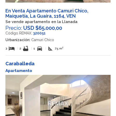
En Venta Apartamento Camuri Chico,
Maiquetía, La Guaira, 1164, VEN
Se vende apartamento en la Llanada
Precio:
USD $65.000,00
Código REMAX:
320051
Urbanización:
Camuri Chico
hotel
bathtub
directions_car
square_foot
3
|
2
|
1
|
75 m²
Caraballeda
Apartamento