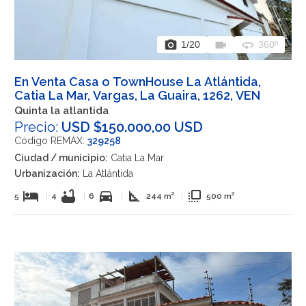
photo_camera
videocam
360
1
/20
360º
En Venta Casa o TownHouse La Atlántida,
Catia La Mar, Vargas, La Guaira, 1262, VEN
Quinta la atlantida
Precio:
USD $150.000,00 USD
Código REMAX:
329258
Ciudad / municipio:
Catia La Mar
Urbanización:
La Atlántida
hotel
bathtub
directions_car
square_foot
flip_to_front
5
|
4
|
6
|
244 m²
|
500 m²