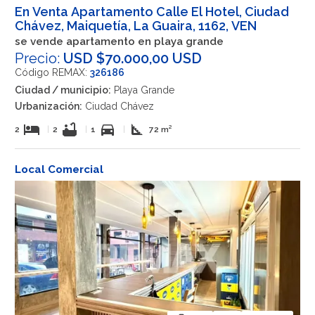
En Venta Apartamento Calle El Hotel, Ciudad
Chávez, Maiquetía, La Guaira, 1162, VEN
se vende apartamento en playa grande
Precio:
USD $70.000,00 USD
Código REMAX:
326186
Ciudad / municipio:
Playa Grande
Urbanización:
Ciudad Chávez
hotel
bathtub
directions_car
square_foot
2
|
2
|
1
|
72 m²
Local Comercial