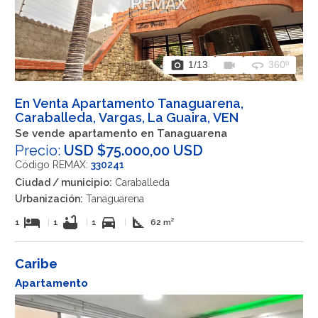
photo_camera
videocam
360
1
/13
360º
En Venta Apartamento Tanaguarena,
Caraballeda, Vargas, La Guaira, VEN
Se vende apartamento en Tanaguarena
Precio:
USD $75.000,00 USD
Código REMAX:
330241
Ciudad / municipio:
Caraballeda
Urbanización:
Tanaguarena
hotel
bathtub
directions_car
square_foot
1
|
1
|
1
|
62 m²
Caribe
Apartamento