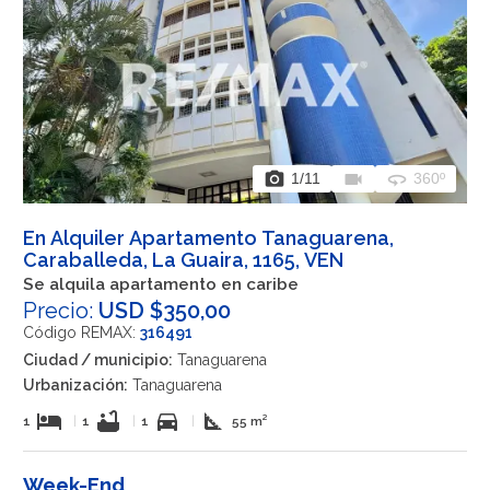
photo_camera
videocam
360
1
/11
360º
En Alquiler Apartamento Tanaguarena,
Caraballeda, La Guaira, 1165, VEN
Se alquila apartamento en caribe
Precio:
USD $350,00
Código REMAX:
316491
Ciudad / municipio:
Tanaguarena
Urbanización:
Tanaguarena
hotel
bathtub
directions_car
square_foot
1
|
1
|
1
|
55 m²
Week-End