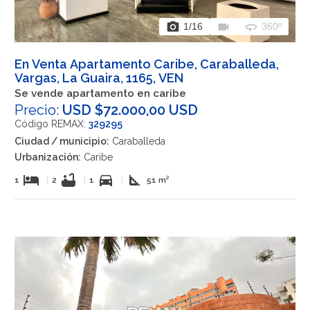
photo_camera
videocam
360
1
/16
360º
En Venta Apartamento Caribe, Caraballeda,
Vargas, La Guaira, 1165, VEN
Se vende apartamento en caribe
Precio:
USD $72.000,00 USD
Código REMAX:
329295
Ciudad / municipio:
Caraballeda
Urbanización:
Caribe
hotel
bathtub
directions_car
square_foot
1
|
2
|
1
|
51 m²