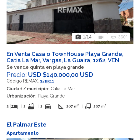
photo_camera
videocam
360
1
/14
360º
En Venta Casa o TownHouse Playa Grande,
Catia La Mar, Vargas, La Guaira, 1262, VEN
Se vende quinta en playa grande
Precio:
USD $140.000,00 USD
Código REMAX:
329311
Ciudad / municipio:
Catia La Mar
Urbanización:
Playa Grande
hotel
bathtub
directions_car
square_foot
flip_to_front
3
|
3
|
3
|
267 m²
|
267 m²
El Palmar Este
Apartamento