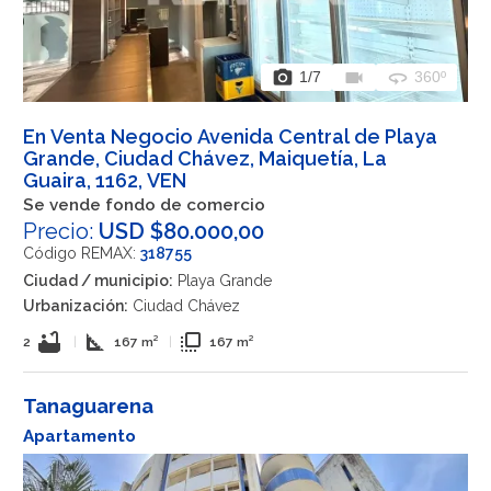
photo_camera
videocam
360
1
/7
360º
En Venta Negocio Avenida Central de Playa
Grande, Ciudad Chávez, Maiquetía, La
Guaira, 1162, VEN
Se vende fondo de comercio
Precio:
USD $80.000,00
Código REMAX:
318755
Ciudad / municipio:
Playa Grande
Urbanización:
Ciudad Chávez
bathtub
square_foot
flip_to_front
2
|
167 m²
|
167 m²
Tanaguarena
Apartamento