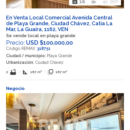
photo_camera
videocam
360
1
/6
360º
En Venta Local Comercial Avenida Central
de Playa Grande, Ciudad Chávez, Catia La
Mar, La Guaira, 1162, VEN
Se vende local en playa grande
Precio:
USD $100.000,00
Código REMAX:
318751
Ciudad / municipio:
Playa Grande
Urbanización:
Ciudad Chávez
bathtub
square_foot
flip_to_front
2
|
167 m²
|
167 m²
Negocio