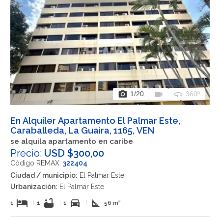
photo_camera
videocam
360
1
/20
360º
En Alquiler Apartamento El Palmar Este,
Caraballeda, La Guaira, 1165, VEN
se alquila apartamento en caribe
Precio:
USD $300,00
Código REMAX:
322404
Ciudad / municipio:
El Palmar Este
Urbanización:
El Palmar Este
hotel
bathtub
directions_car
square_foot
1
|
1
|
1
|
56 m²