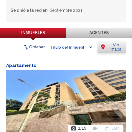
Se unió a la red en:
Septiembre 2021
INMUEBLES
AGENTES
Ver
swap_vert
location_on
Ordenar
mapa
Apartamento
photo_camera
videocam
360
1
/19
360º