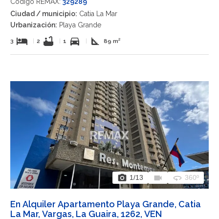
Código REMAX:
329289
Ciudad / municipio:
Catia La Mar
Urbanización:
Playa Grande
hotel
bathtub
directions_car
square_foot
3
|
2
|
1
|
89 m²
photo_camera
videocam
360
1
/13
360º
En Alquiler Apartamento Playa Grande, Catia
La Mar, Vargas, La Guaira, 1262, VEN