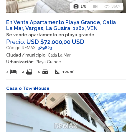
photo_camera
videocam
360
1
/8
360º
En Venta Apartamento Playa Grande, Catia
La Mar, Vargas, La Guaira, 1262, VEN
Se vende apartamento en playa grande
Precio:
USD $72.000,00 USD
Código REMAX:
329823
Ciudad / municipio:
Catia La Mar
Urbanización:
Playa Grande
hotel
bathtub
directions_car
square_foot
3
|
2
|
1
|
101 m²
Casa o TownHouse