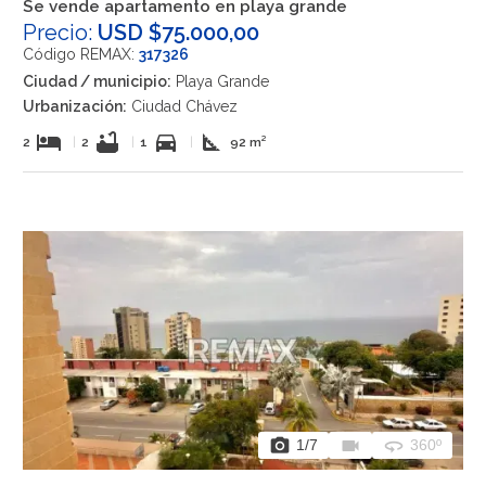
Se vende apartamento en playa grande
Precio:
USD $75.000,00
Código REMAX:
317326
Ciudad / municipio:
Playa Grande
Urbanización:
Ciudad Chávez
hotel
bathtub
directions_car
square_foot
2
|
2
|
1
|
92 m²
photo_camera
videocam
360
1
/7
360º