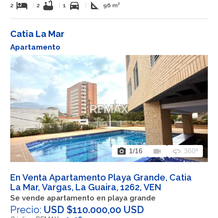
hotel
bathtub
directions_car
square_foot
2
|
2
|
1
|
96 m²
Catia La Mar
Apartamento
photo_camera
videocam
360
1
/16
360º
En Venta Apartamento Playa Grande, Catia
La Mar, Vargas, La Guaira, 1262, VEN
Se vende apartamento en playa grande
Precio:
USD $110.000,00 USD