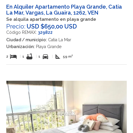
En Alquiler Apartamento Playa Grande, Catia
La Mar, Vargas, La Guaira, 1262, VEN
Se alquila apartamento en playa grande
Precio:
USD $650,00 USD
Código REMAX:
329822
Ciudad / municipio:
Catia La Mar
Urbanización:
Playa Grande
hotel
bathtub
directions_car
square_foot
2
|
1
|
1
|
59 m²