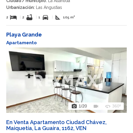
Ciudad / municipio:
La Atlántida
Urbanización:
Las Angustias
hotel
bathtub
directions_car
square_foot
2
|
2
|
1
|
105 m²
Playa Grande
Apartamento
photo_camera
videocam
360
1
/20
360º
En Venta Apartamento Ciudad Chávez,
Maiquetía, La Guaira, 1162, VEN