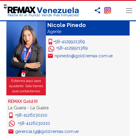
Nicole Pinedo
Agente
+58-4129921369
+58-4129921369
npinedo@gold.remax.com.ve
Estamos aquí para
ayudarte: Sólo tienes
que contactarnos
REMAX Gold III
La Guaira - La Guaira
+58-4126230210
+58-4126230210
gerencia.lg@gold.remax.com.ve