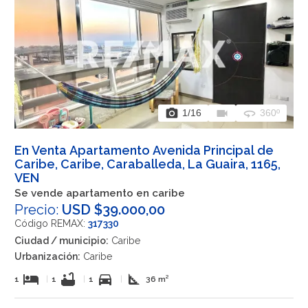
photo_camera
videocam
360
1
/16
360º
En Venta Apartamento Avenida Principal de
Caribe, Caribe, Caraballeda, La Guaira, 1165,
VEN
Se vende apartamento en caribe
Precio:
USD $39.000,00
Código REMAX:
317330
Ciudad / municipio:
Caribe
Urbanización:
Caribe
hotel
bathtub
directions_car
square_foot
1
|
1
|
1
|
36 m²