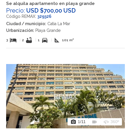
Se alquila apartamento en playa grande
Precio:
USD $700,00 USD
Código REMAX:
329326
Ciudad / municipio:
Catia La Mar
Urbanización:
Playa Grande
hotel
bathtub
directions_car
square_foot
3
|
2
|
1
|
101 m²
photo_camera
videocam
360
1
/11
360º