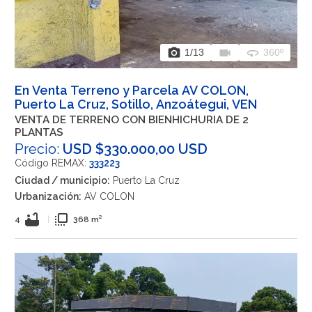
photo_camera
videocam
360
1
/13
360º
En Venta Terreno y Parcela AV COLON,
Puerto La Cruz, Sotillo, Anzoátegui, VEN
VENTA DE TERRENO CON BIENHICHURIA DE 2
PLANTAS
Precio:
USD $330.000,00 USD
Código REMAX:
333223
Ciudad / municipio:
Puerto La Cruz
Urbanización:
AV COLON
bathtub
flip_to_front
4
|
368 m²