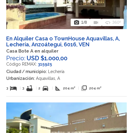
photo_camera
videocam
360
1
/8
360º
En Alquiler Casa o TownHouse Aquavillas, A,
Lechería, Anzoátegui, 6016, VEN
Casa Bote A en alquiler
Precio:
USD $1.000,00
Código REMAX:
315925
Ciudad / municipio:
Lechería
Urbanización:
Aquavillas, A
hotel
bathtub
directions_car
square_foot
flip_to_front
3
|
3
|
2
|
204 m²
|
204 m²