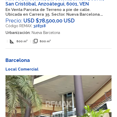
San Cristóbal, Anzoátegui, 6001, VEN
En Venta Parcela de Terreno a pie de calle.
Ubicada en Carrera 35. Sector. Nueva Barcelona.
Barcelona
Precio:
USD $78.500,00 USD
Código REMAX:
328318
Urbanización:
Nueva Barcelona
square_foot
flip_to_front
|
800 m²
|
800 m²
Barcelona
Local Comercial