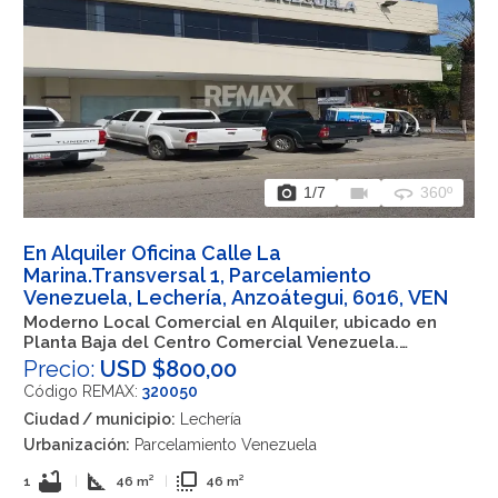
photo_camera
videocam
360
1
/7
360º
En Alquiler Oficina Calle La
Marina.Transversal 1, Parcelamiento
Venezuela, Lechería, Anzoátegui, 6016, VEN
Moderno Local Comercial en Alquiler, ubicado en
Planta Baja del Centro Comercial Venezuela.
Lechería.
Precio:
USD $800,00
Código REMAX:
320050
Ciudad / municipio:
Lechería
Urbanización:
Parcelamiento Venezuela
bathtub
square_foot
flip_to_front
1
|
46 m²
|
46 m²