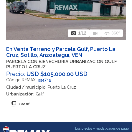
photo_camera
videocam
360
1
/12
360º
En Venta Terreno y Parcela Gulf, Puerto La
Cruz, Sotillo, Anzoátegui, VEN
PARCELA CON BIENECHURIA URBANIZACION GULF
PUERTO LA CRUZ
Precio:
USD $105.000,00 USD
Código REMAX:
334715
Ciudad / municipio:
Puerto La Cruz
Urbanización:
Gulf
flip_to_front
|
702 m²
Los precios y modalidades de pago