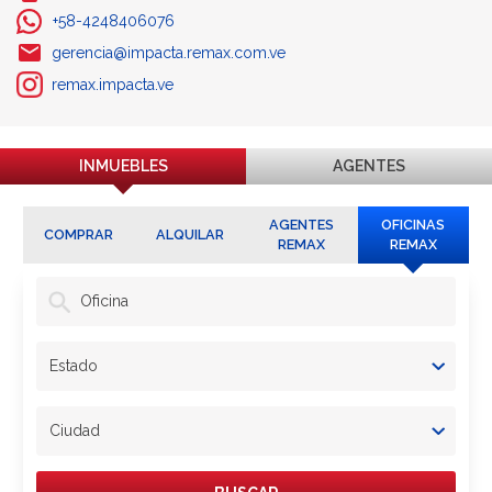
+58-4248406076
gerencia@impacta.remax.com.ve
remax.impacta.ve
INMUEBLES
AGENTES
AGENTES
OFICINAS
COMPRAR
ALQUILAR
REMAX
REMAX
Oficina
Estado
Ciudad