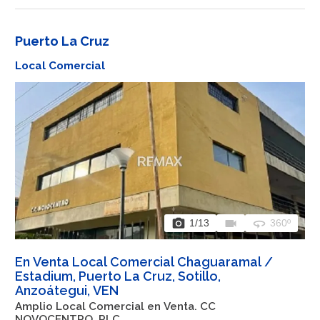
Puerto La Cruz
Local Comercial
photo_camera
videocam
360
1
/13
360º
En Venta Local Comercial Chaguaramal /
Estadium, Puerto La Cruz, Sotillo,
Anzoátegui, VEN
Amplio Local Comercial en Venta. CC
NOVOCENTRO. PLC.