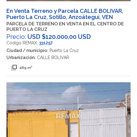
En Venta Terreno y Parcela CALLE BOLIVAR,
Puerto La Cruz, Sotillo, Anzoátegui, VEN
PARCELA DE TERRENO EN VENTA EN EL CENTRO DE
PUERTO LA CRUZ
Precio:
USD $120.000,00 USD
Código REMAX:
331257
Ciudad / municipio:
Puerto La Cruz
Urbanización:
CALLE BOLIVAR
flip_to_front
|
469 m²