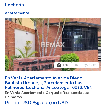
Lechería
Apartamento
photo_camera
videocam
360
1
/10
360º
En Venta Apartamento Avenida Diego
Bautista Urbaneja, Parcelamiento Las
Palmeras, Lechería, Anzoátegui, 6016, VEN
En Venta Apartamento Conjunto Residencial las
Palmeras
Precio:
USD $95.000,00 USD