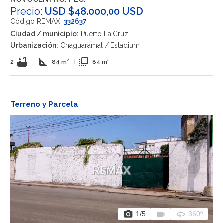
Precio:
USD $48.000,00 USD
Código REMAX:
332637
Ciudad / municipio:
Puerto La Cruz
Urbanización:
Chaguaramal / Estadium
bathtub
square_foot
flip_to_front
2
|
84 m²
|
84 m²
Terreno y Parcela
photo_camera
videocam
360
1
/5
360º