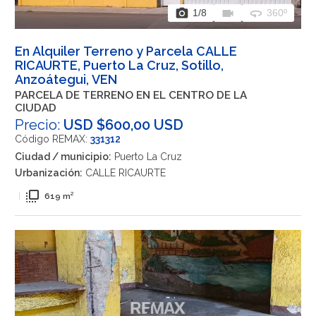
photo_camera
videocam
360
1
/8
360º
En Alquiler Terreno y Parcela CALLE
RICAURTE, Puerto La Cruz, Sotillo,
Anzoátegui, VEN
PARCELA DE TERRENO EN EL CENTRO DE LA
CIUDAD
Precio:
USD $600,00 USD
Código REMAX:
331312
Ciudad / municipio:
Puerto La Cruz
Urbanización:
CALLE RICAURTE
flip_to_front
|
619 m²