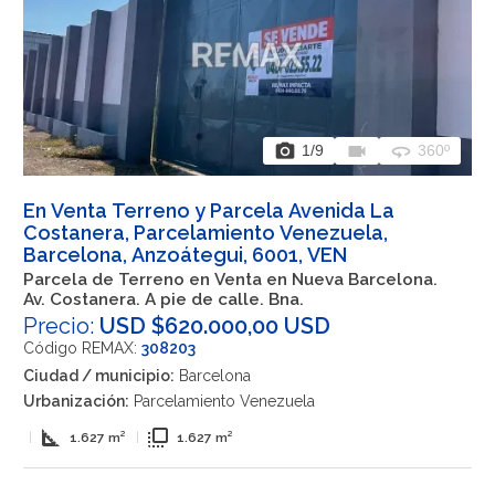
photo_camera
videocam
360
1
/9
360º
En Venta Terreno y Parcela Avenida La
Costanera, Parcelamiento Venezuela,
Barcelona, Anzoátegui, 6001, VEN
Parcela de Terreno en Venta en Nueva Barcelona.
Av. Costanera. A pie de calle. Bna.
Precio:
USD $620.000,00 USD
Código REMAX:
308203
Ciudad / municipio:
Barcelona
Urbanización:
Parcelamiento Venezuela
square_foot
flip_to_front
|
1.627 m²
|
1.627 m²