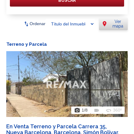
BUSCAR
Ver
swap_vert
location_on
Ordenar
mapa
Terreno y Parcela
photo_camera
videocam
360
1
/8
360º
En Venta Terreno y Parcela Carrera 35,
Nueva Barcelona, Barcelona, Simón Bolívar,