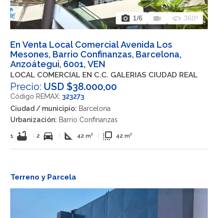
photo_camera
videocam
360
1
/6
360º
En Venta Local Comercial Avenida Los
Mesones, Barrio Confinanzas, Barcelona,
Anzoátegui, 6001, VEN
LOCAL COMERCIAL EN C.C. GALERIAS CIUDAD REAL
Precio:
USD $38.000,00
Código REMAX:
323273
Ciudad / municipio:
Barcelona
Urbanización:
Barrio Confinanzas
bathtub
directions_car
square_foot
flip_to_front
1
|
2
|
42 m²
|
42 m²
Terreno y Parcela