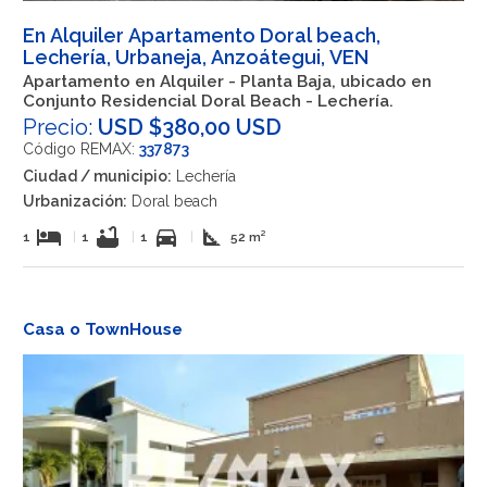
En Alquiler Apartamento Doral beach,
Lechería, Urbaneja, Anzoátegui, VEN
Apartamento en Alquiler - Planta Baja, ubicado en
Conjunto Residencial Doral Beach - Lechería.
Precio:
USD $380,00 USD
Código REMAX:
337873
Ciudad / municipio:
Lechería
Urbanización:
Doral beach
hotel
bathtub
directions_car
square_foot
1
|
1
|
1
|
52 m²
Casa o TownHouse