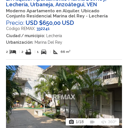
Lechería, Urbaneja, Anzoátegui, VEN
Moderno Apartamento en Alquiler. Ubicado
Conjunto Residencial Marina del Rey - Lechería
Precio:
USD $650,00 USD
Código REMAX:
332241
Ciudad / municipio:
Lechería
Urbanización:
Marina Del Rey
hotel
bathtub
directions_car
square_foot
2
|
2
|
1
|
66 m²
photo_camera
videocam
360
1
/18
360º