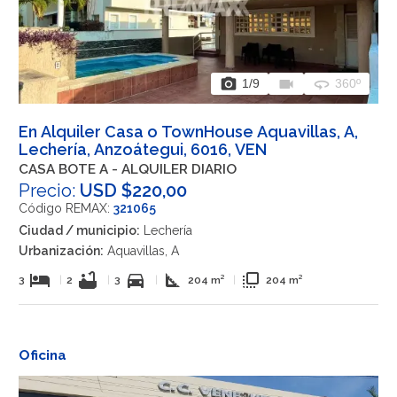
photo_camera
videocam
360
1
/9
360º
En Alquiler Casa o TownHouse Aquavillas, A,
Lechería, Anzoátegui, 6016, VEN
CASA BOTE A - ALQUILER DIARIO
Precio:
USD $220,00
Código REMAX:
321065
Ciudad / municipio:
Lechería
Urbanización:
Aquavillas, A
hotel
bathtub
directions_car
square_foot
flip_to_front
3
|
2
|
3
|
204 m²
|
204 m²
Oficina