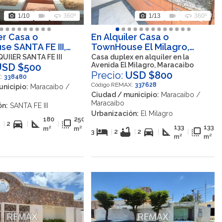
photo_camera
videocam
360
photo_camera
videocam
360
1
/10
360º
1
/13
360º
er Casa o
En Alquiler Casa o
e SANTA FE III,
TownHouse El Milagro,
o, Zulia, VEN
Avenida El Milagro,
UIlER SANTA FE III
Casa duplex en alquiler en la
Avenida El Milagro, Maracaibo
USD $500
Maracaibo, Zulia, VEN
Precio:
USD $800
X:
338480
Código REMAX:
337628
nicipio:
Maracaibo /
Ciudad / municipio:
Maracaibo /
Maracaibo
ón:
SANTA FE III
Urbanización:
El Milagro
180
250
b
directions_car
square_foot
flip_to_front
|
2
|
|
133
133
m²
m²
hotel
bathtub
directions_car
square_foot
flip_to_front
3
|
2
|
2
|
|
m²
m²