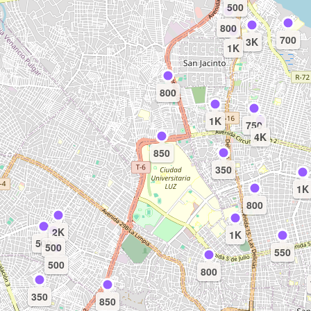
500
800
700
3K
1K
800
1K
750
4K
850
350
1K
800
2K
1K
500
500
550
500
800
350
850