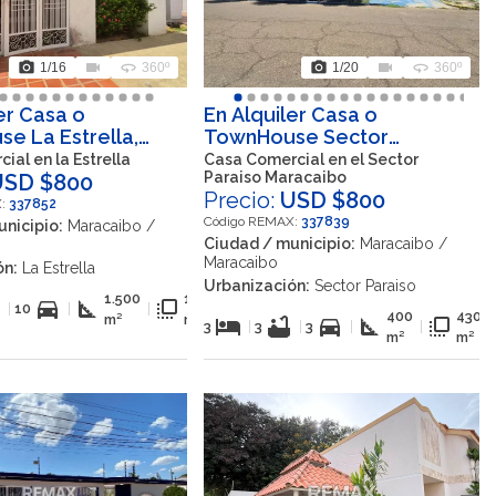
photo_camera
videocam
360
photo_camera
videocam
360
1
/16
360º
1
/20
360º
er Casa o
En Alquiler Casa o
e La Estrella,
TownHouse Sector
o, Zulia, VEN
Paraiso, Maracaibo, Zulia,
ial en la Estrella
Casa Comercial en el Sector
Paraiso Maracaibo
USD $800
VEN
Precio:
USD $800
X:
337852
Código REMAX:
337839
nicipio:
Maracaibo /
Ciudad / municipio:
Maracaibo /
Maracaibo
ón:
La Estrella
Urbanización:
Sector Paraiso
1.500
1.500
b
directions_car
square_foot
flip_to_front
|
10
|
|
400
430
m²
m²
hotel
bathtub
directions_car
square_foot
flip_to_front
3
|
3
|
3
|
|
m²
m²