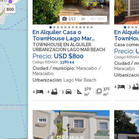
800
photo_camera
videocam
360
1
/12
360º
En Alquiler Casa o
En Alquil
TownHouse Lago Mar
TownHous
Beach, Maracaibo, Zulia,
Maracaib
TOWNHOUSE EN ALQUILER
Casa comerc
URBANIZACIÓN LAGO MAR BEACH
VEN
Precio:
Precio:
USD $800
Código REMA
Código REMAX:
338044
Ciudad / mu
Ciudad / municipio:
Maracaibo /
Maracaibo
Maracaibo
Urbanizaci
Urbanización:
Lago Mar Beach
hotel
bathtu
4
|
3
370
370
hotel
bathtub
directions_car
square_foot
flip_to_front
4
|
4
|
3
|
|
m²
m²