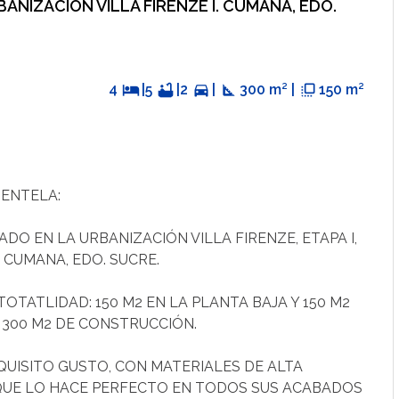
NIZACIÓN VILLA FIRENZE I. CUMANA, EDO.
4
hotel
|
5
bathtub
|
2
directions_car
|
square_foot
300 m² |
flip_to_front
150 m²
IENTELA:
 EN LA URBANIZACIÓN VILLA FIRENZE, ETAPA I,
 CUMANA, EDO. SUCRE.
OTATLIDAD: 150 M2 EN LA PLANTA BAJA Y 150 M2
E 300 M2 DE CONSTRUCCIÓN.
UISITO GUSTO, CON MATERIALES DE ALTA
 QUE LO HACE PERFECTO EN TODOS SUS ACABADOS