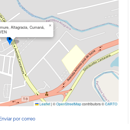
×
mure, Altagracia, Cumaná,
 VEN
Leaflet
|
©
OpenStreetMap
contributors ©
CARTO
Enviar por correo