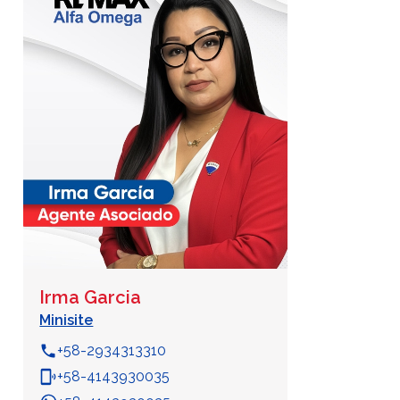
Irma Garcia
Minisite
phone
+58-2934313310
phonelink_ring
+58-4143930035