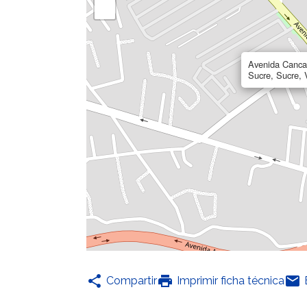
Avenida Canca
Sucre, Sucre,
share
print
email
Compartir
Imprimir ficha técnica