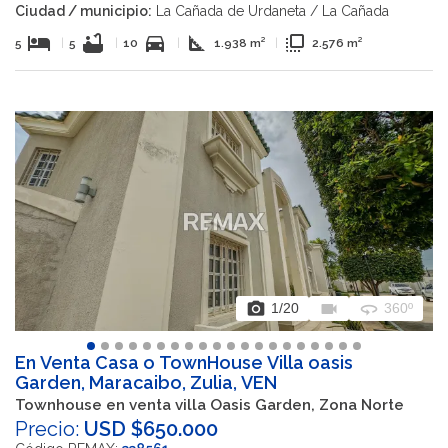
Ciudad / municipio:
La Cañada de Urdaneta / La Cañada
hotel
bathtub
directions_car
square_foot
flip_to_front
5
|
5
|
10
|
1.938 m²
|
2.576 m²
photo_camera
videocam
360
1
/20
360º
En Venta Casa o TownHouse Villa oasis
Garden, Maracaibo, Zulia, VEN
Townhouse en venta villa Oasis Garden, Zona Norte
Precio:
USD $650.000