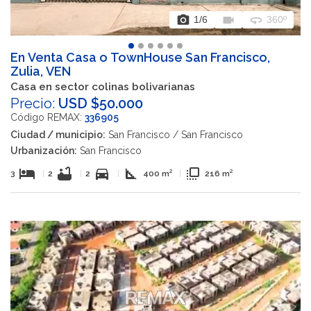
photo_camera
videocam
360
1
/6
360º
En Venta Casa o TownHouse San Francisco,
Zulia, VEN
Casa en sector colinas bolivarianas
Precio:
USD $50.000
Código REMAX:
336905
Ciudad / municipio:
San Francisco / San Francisco
Urbanización:
San Francisco
hotel
bathtub
directions_car
square_foot
flip_to_front
3
|
2
|
2
|
400 m²
|
216 m²