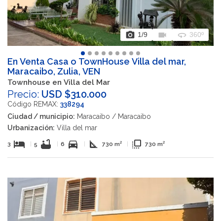
photo_camera
videocam
360
1
/9
360º
En Venta Casa o TownHouse Villa del mar,
Maracaibo, Zulia, VEN
Townhouse en Villa del Mar
Precio:
USD $310.000
Código REMAX:
338294
Ciudad / municipio:
Maracaibo / Maracaibo
Urbanización:
Villa del mar
hotel
bathtub
directions_car
square_foot
flip_to_front
3
|
5
|
6
|
730 m²
|
730 m²