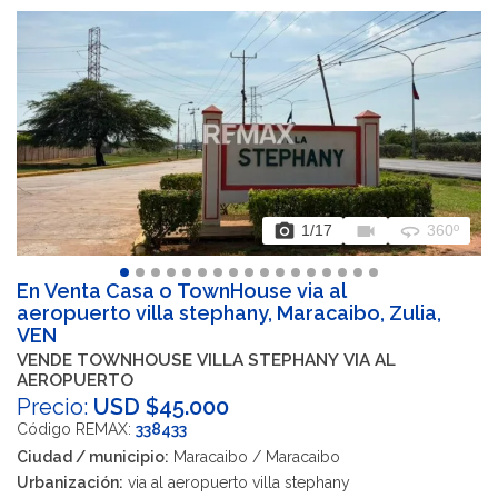
photo_camera
videocam
360
1
/17
360º
En Venta Casa o TownHouse via al
aeropuerto villa stephany, Maracaibo, Zulia,
VEN
VENDE TOWNHOUSE VILLA STEPHANY VIA AL
AEROPUERTO
Precio:
USD $45.000
Código REMAX:
338433
Ciudad / municipio:
Maracaibo / Maracaibo
Urbanización:
via al aeropuerto villa stephany