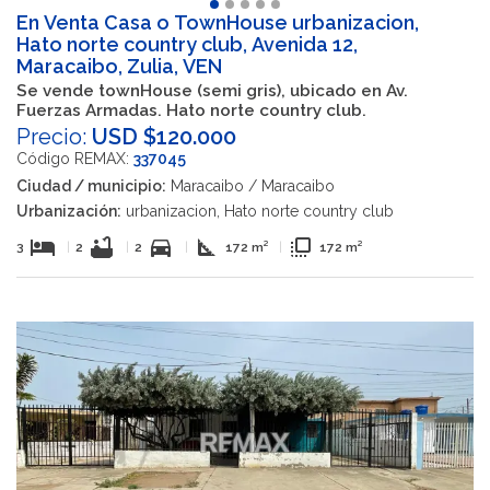
En Venta Casa o TownHouse urbanizacion,
Hato norte country club, Avenida 12,
Maracaibo, Zulia, VEN
Se vende townHouse (semi gris), ubicado en Av.
Fuerzas Armadas. Hato norte country club.
Precio:
USD $120.000
Código REMAX:
337045
Ciudad / municipio:
Maracaibo / Maracaibo
Urbanización:
urbanizacion, Hato norte country club
hotel
bathtub
directions_car
square_foot
flip_to_front
3
|
2
|
2
|
172 m²
|
172 m²