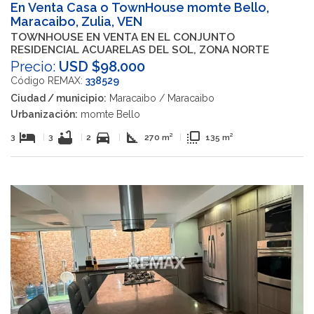
En Venta Casa o TownHouse momte Bello,
Maracaibo, Zulia, VEN
TOWNHOUSE EN VENTA EN EL CONJUNTO
RESIDENCIAL ACUARELAS DEL SOL, ZONA NORTE
Precio:
USD $98.000
Código REMAX:
338529
Ciudad / municipio:
Maracaibo / Maracaibo
Urbanización:
momte Bello
hotel
bathtub
directions_car
square_foot
flip_to_front
3
|
3
|
2
|
270 m²
|
135 m²