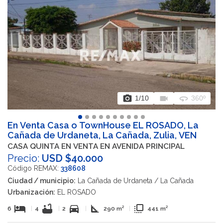
photo_camera
videocam
360
1
/10
360º
En Venta Casa o TownHouse EL ROSADO, La
Cañada de Urdaneta, La Cañada, Zulia, VEN
CASA QUINTA EN VENTA EN AVENIDA PRINCIPAL
Precio:
USD $40.000
Código REMAX:
338608
Ciudad / municipio:
La Cañada de Urdaneta / La Cañada
Urbanización:
EL ROSADO
hotel
bathtub
directions_car
square_foot
flip_to_front
6
|
4
|
2
|
290 m²
|
441 m²