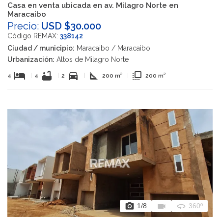
Casa en venta ubicada en av. Milagro Norte en
Maracaibo
Precio:
USD $30.000
Código REMAX:
338142
Ciudad / municipio:
Maracaibo / Maracaibo
Urbanización:
Altos de Milagro Norte
hotel
bathtub
directions_car
square_foot
flip_to_front
4
|
4
|
2
|
200 m²
|
200 m²
photo_camera
videocam
360
1
/8
360º