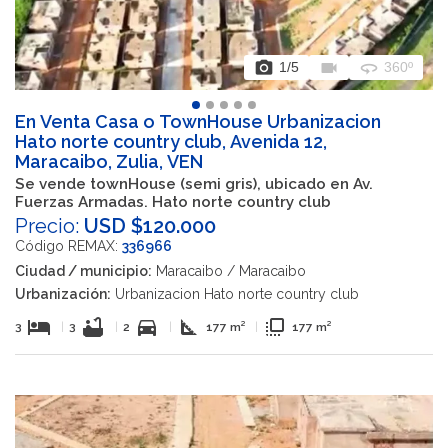
photo_camera
videocam
360
1
/5
360º
En Venta Casa o TownHouse Urbanizacion
Hato norte country club, Avenida 12,
Maracaibo, Zulia, VEN
Se vende townHouse (semi gris), ubicado en Av.
Fuerzas Armadas. Hato norte country club
Precio:
USD $120.000
Código REMAX:
336966
Ciudad / municipio:
Maracaibo / Maracaibo
Urbanización:
Urbanizacion Hato norte country club
hotel
bathtub
directions_car
square_foot
flip_to_front
3
|
3
|
2
|
177 m²
|
177 m²