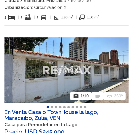
Ciudad / municipio:
Maracaibo / Maracaibo
Urbanización:
Circunvalación 2
hotel
bathtub
directions_car
square_foot
flip_to_front
3
|
2
|
2
|
116 m²
|
116 m²
photo_camera
videocam
360
1
/10
360º
En Venta Casa o TownHouse la lago,
Maracaibo, Zulia, VEN
Casa para Remodelar en la Lago
Precio:
USD $245.000