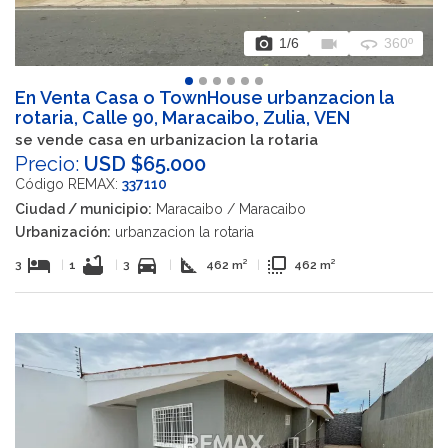
photo_camera
videocam
360
1
/6
360º
En Venta Casa o TownHouse urbanzacion la
rotaria, Calle 90, Maracaibo, Zulia, VEN
se vende casa en urbanizacion la rotaria
Precio:
USD $65.000
Código REMAX:
337110
Ciudad / municipio:
Maracaibo / Maracaibo
Urbanización:
urbanzacion la rotaria
hotel
bathtub
directions_car
square_foot
flip_to_front
3
|
1
|
3
|
462 m²
|
462 m²