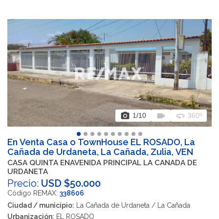
photo_camera
videocam
360
1
/10
360º
En Venta Casa o TownHouse EL ROSADO, La
Cañada de Urdaneta, La Cañada, Zulia, VEN
CASA QUINTA ENAVENIDA PRINCIPAL LA CANADA DE
URDANETA
Precio:
USD $50.000
Código REMAX:
338606
Ciudad / municipio:
La Cañada de Urdaneta / La Cañada
Urbanización:
EL ROSADO