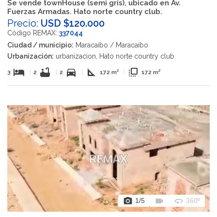
Se vende townHouse (semi gris), ubicado en Av.
Fuerzas Armadas. Hato norte country club.
Precio:
USD $120.000
Código REMAX:
337044
Ciudad / municipio:
Maracaibo / Maracaibo
Urbanización:
urbanizacion, Hato norte country club
hotel
bathtub
directions_car
square_foot
flip_to_front
3
|
2
|
2
|
172 m²
|
172 m²
photo_camera
videocam
360
1
/5
360º