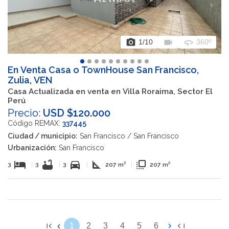
photo_camera
videocam
360
1
/10
360º
En Venta Casa o TownHouse San Francisco,
Zulia, VEN
Casa Actualizada en venta en Villa Roraima, Sector El
Perú
Precio:
USD $120.000
Código REMAX:
337445
Ciudad / municipio:
San Francisco / San Francisco
Urbanización:
San Francisco
hotel
bathtub
directions_car
square_foot
flip_to_front
3
|
3
|
3
|
207 m²
|
207 m²
1
2
3
4
5
6