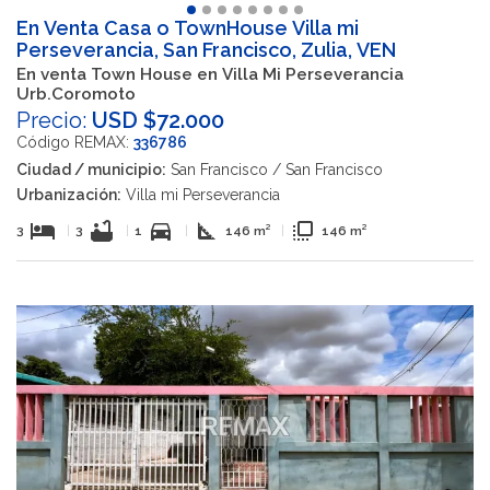
En Venta Casa o TownHouse Villa mi
Perseverancia, San Francisco, Zulia, VEN
En venta Town House en Villa Mi Perseverancia
Urb.Coromoto
Precio:
USD $72.000
Código REMAX:
336786
Ciudad / municipio:
San Francisco / San Francisco
Urbanización:
Villa mi Perseverancia
hotel
bathtub
directions_car
square_foot
flip_to_front
3
|
3
|
1
|
146 m²
|
146 m²