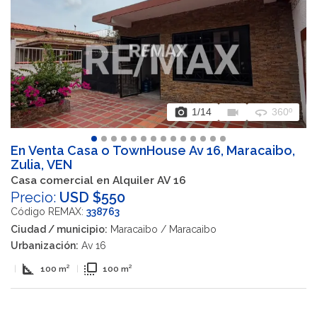
photo_camera
videocam
360
1
/14
360º
En Venta Casa o TownHouse Av 16, Maracaibo,
Zulia, VEN
Casa comercial en Alquiler AV 16
Precio:
USD $550
Código REMAX:
338763
Ciudad / municipio:
Maracaibo / Maracaibo
Urbanización:
Av 16
square_foot
flip_to_front
|
100 m²
|
100 m²