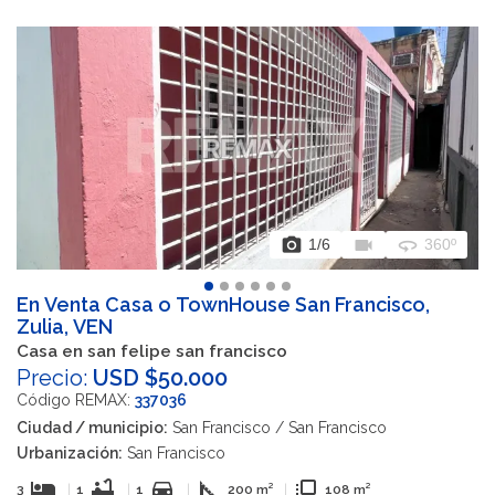
photo_camera
videocam
360
1
/6
360º
En Venta Casa o TownHouse San Francisco,
Zulia, VEN
Casa en san felipe san francisco
Precio:
USD $50.000
Código REMAX:
337036
Ciudad / municipio:
San Francisco / San Francisco
Urbanización:
San Francisco
hotel
bathtub
directions_car
square_foot
flip_to_front
3
|
1
|
1
|
200 m²
|
108 m²