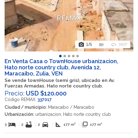
photo_camera
videocam
360
1
/5
360º
En Venta Casa o TownHouse urbanizacion,
Hato norte country club, Avenida 12,
Maracaibo, Zulia, VEN
Se vende townHouse (semi gris), ubicado en Av.
Fuerzas Armadas. Hato norte country club.
Precio:
USD $120.000
Código REMAX:
337017
Ciudad / municipio:
Maracaibo / Maracaibo
Urbanización:
urbanizacion, Hato norte country club
hotel
bathtub
directions_car
square_foot
flip_to_front
3
|
2
|
2
|
177 m²
|
177 m²