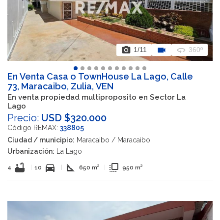
photo_camera
videocam
360
1
/11
360º
En Venta Casa o TownHouse La Lago, Calle
73, Maracaibo, Zulia, VEN
En venta propiedad multiproposito en Sector La
Lago
Precio:
USD $320.000
Código REMAX:
338805
Ciudad / municipio:
Maracaibo / Maracaibo
Urbanización:
La Lago
bathtub
directions_car
square_foot
flip_to_front
4
|
10
|
650 m²
|
950 m²