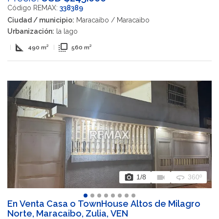
Código REMAX:
338389
Ciudad / municipio:
Maracaibo / Maracaibo
Urbanización:
la lago
square_foot
flip_to_front
|
490 m²
|
560 m²
photo_camera
videocam
360
1
/8
360º
En Venta Casa o TownHouse Altos de Milagro
Norte, Maracaibo, Zulia, VEN