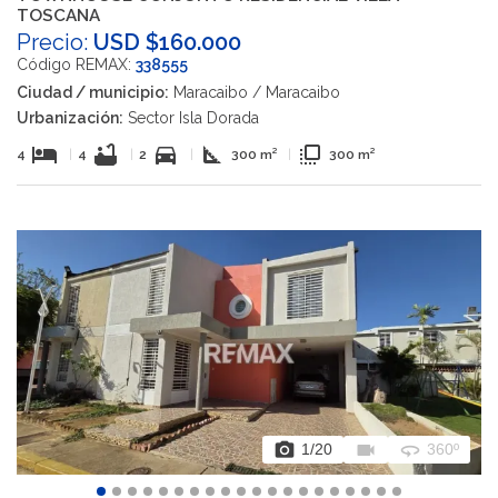
TOSCANA
Precio:
USD $160.000
Código REMAX:
338555
Ciudad / municipio:
Maracaibo / Maracaibo
Urbanización:
Sector Isla Dorada
hotel
bathtub
directions_car
square_foot
flip_to_front
4
|
4
|
2
|
300 m²
|
300 m²
photo_camera
videocam
360
1
/20
360º