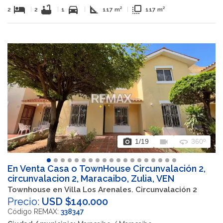
hotel
bathtub
directions_car
square_foot
flip_to_front
2
|
2
|
1
|
117 m²
|
117 m²
photo_camera
videocam
360
1
/19
360º
En Venta Casa o TownHouse Circunvalación 2,
circunvalacion 2, Maracaibo, Zulia, VEN
Townhouse en Villa Los Arenales. Circunvalación 2
Precio:
USD $140.000
Código REMAX:
338347