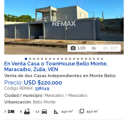
photo_camera
videocam
360
1
/20
360º
En Venta Casa o TownHouse Bello Monte,
Maracaibo, Zulia, VEN
Venta de dos Casas Independientes en Monte Bello
Precio:
USD $220.000
Código REMAX:
338049
Ciudad / municipio:
Maracaibo / Maracaibo
Urbanización:
Bello Monte
hotel
bathtub
directions_car
square_foot
flip_to_front
7
|
6
|
12
|
450 m²
|
450 m²