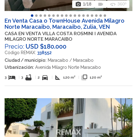
photo_camera
videocam
360
1
/18
360º
En Venta Casa o TownHouse Avenida Milagro
Norte Maracaibo, Maracaibo, Zulia, VEN
CASA EN VENTA VILLA COSTA ROSMINI I AVENIDA
MILAGRO NORTE MARACAIBO
Precio:
USD $180.000
Código REMAX:
338552
Ciudad / municipio:
Maracaibo / Maracaibo
Urbanización:
Avenida Milagro Norte Maracaibo
hotel
bathtub
directions_car
square_foot
flip_to_front
3
|
3
|
2
|
120 m²
|
120 m²