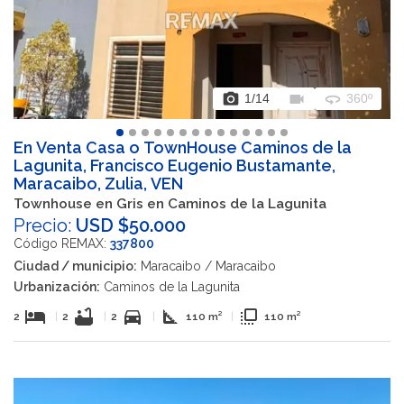
photo_camera
videocam
360
1
/14
360º
En Venta Casa o TownHouse Caminos de la
Lagunita, Francisco Eugenio Bustamante,
Maracaibo, Zulia, VEN
Townhouse en Gris en Caminos de la Lagunita
Precio:
USD $50.000
Código REMAX:
337800
Ciudad / municipio:
Maracaibo / Maracaibo
Urbanización:
Caminos de la Lagunita
hotel
bathtub
directions_car
square_foot
flip_to_front
2
|
2
|
2
|
110 m²
|
110 m²