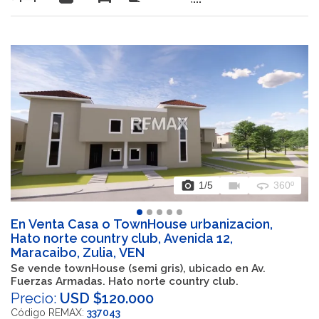
photo_camera
videocam
360
1
/5
360º
En Venta Casa o TownHouse urbanizacion,
Hato norte country club, Avenida 12,
Maracaibo, Zulia, VEN
Se vende townHouse (semi gris), ubicado en Av.
Fuerzas Armadas. Hato norte country club.
Precio:
USD $120.000
Código REMAX:
337043