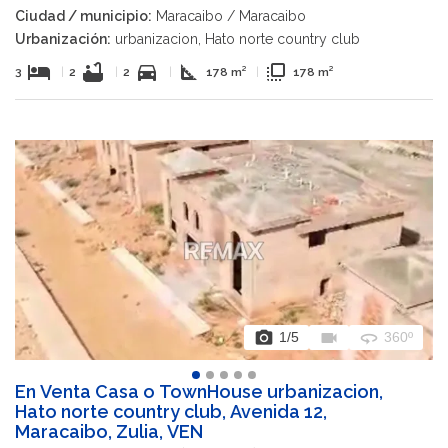
Ciudad / municipio:
Maracaibo / Maracaibo
Urbanización:
urbanizacion, Hato norte country club
hotel
bathtub
directions_car
square_foot
flip_to_front
3
|
2
|
2
|
178 m²
|
178 m²
photo_camera
videocam
360
1
/5
360º
En Venta Casa o TownHouse urbanizacion,
Hato norte country club, Avenida 12,
Maracaibo, Zulia, VEN