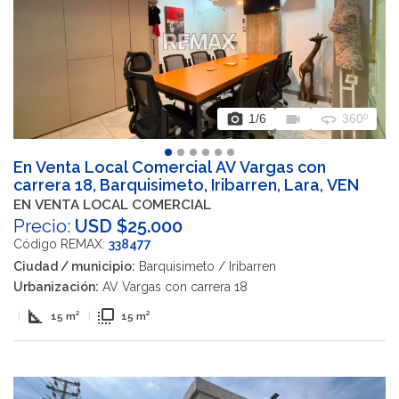
photo_camera
videocam
360
1
/6
360º
En Venta Local Comercial AV Vargas con
carrera 18, Barquisimeto, Iribarren, Lara, VEN
EN VENTA LOCAL COMERCIAL
Precio:
USD $25.000
Código REMAX:
338477
Ciudad / municipio:
Barquisimeto / Iribarren
Urbanización:
AV Vargas con carrera 18
square_foot
flip_to_front
|
15 m²
|
15 m²