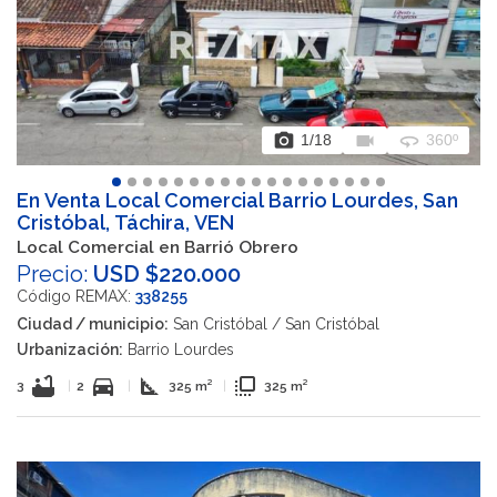
photo_camera
videocam
360
1
/18
360º
En Venta Local Comercial Barrio Lourdes, San
Cristóbal, Táchira, VEN
Local Comercial en Barrió Obrero
Precio:
USD $220.000
Código REMAX:
338255
Ciudad / municipio:
San Cristóbal / San Cristóbal
Urbanización:
Barrio Lourdes
bathtub
directions_car
square_foot
flip_to_front
3
|
2
|
325 m²
|
325 m²