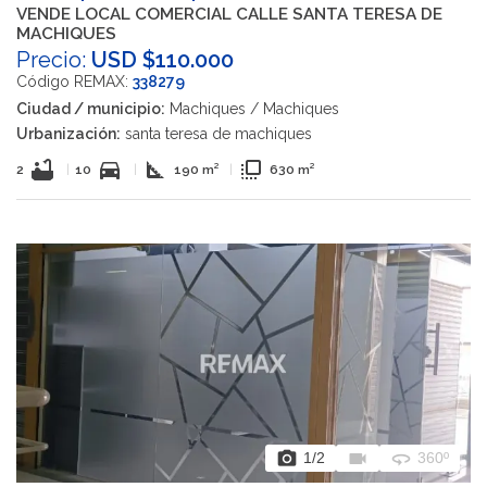
VENDE LOCAL COMERCIAL CALLE SANTA TERESA DE
MACHIQUES
Precio:
USD $110.000
Código REMAX:
338279
Ciudad / municipio:
Machiques / Machiques
Urbanización:
santa teresa de machiques
bathtub
directions_car
square_foot
flip_to_front
2
|
10
|
190 m²
|
630 m²
photo_camera
videocam
360
1
/2
360º