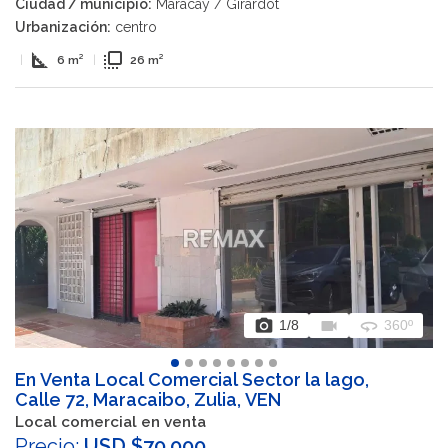
Ciudad / municipio:
Maracay / Girardot
Urbanización:
centro
square_foot
flip_to_front
|
6 m²
|
26 m²
photo_camera
videocam
360
1
/8
360º
En Venta Local Comercial Sector la lago,
Calle 72, Maracaibo, Zulia, VEN
Local comercial en venta
Precio:
USD $70.000