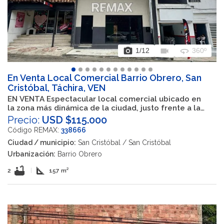
photo_camera
videocam
360
1
/12
360º
En Venta Local Comercial Barrio Obrero, San
Cristóbal, Táchira, VEN
EN VENTA Espectacular local comercial ubicado en
la zona más dinámica de la ciudad, justo frente a la
icónica Pizzería La Cotorra
Precio:
USD $115.000
Código REMAX:
338666
Ciudad / municipio:
San Cristóbal / San Cristóbal
Urbanización:
Barrio Obrero
bathtub
square_foot
2
|
157 m²