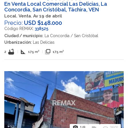
En Venta Local Comercial Las Delicias, La
Concordia, San Cristóbal, Táchira, VEN
Local. Venta. Av 19 de abril
Precio:
USD $148.000
Código REMAX:
338525
Ciudad / municipio:
La Concordia / San Cristóbal
Urbanización:
Las Delicias
bathtub
square_foot
flip_to_front
2
|
175 m²
|
175 m²
photo_camera
videocam
360
1
/8
360º