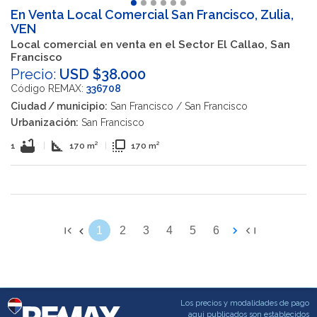
En Venta Local Comercial San Francisco, Zulia,
VEN
Local comercial en venta en el Sector El Callao, San
Francisco
Precio:
USD $38.000
Código REMAX:
336708
Ciudad / municipio:
San Francisco / San Francisco
Urbanización:
San Francisco
bathtub
square_foot
flip_to_front
1
|
170 m²
|
170 m²
1
2
3
4
5
6
Los precios y modalidades de pago
aqui publicados son establecidos