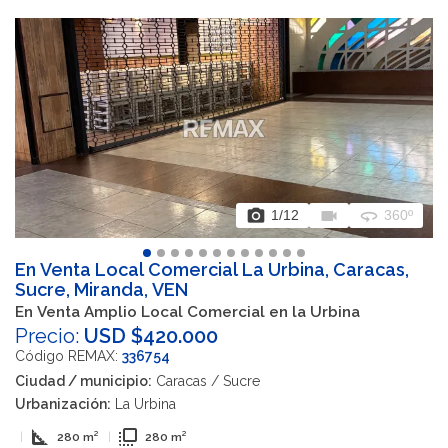
photo_camera
videocam
360
1
/12
360º
En Venta Local Comercial La Urbina, Caracas,
Sucre, Miranda, VEN
En Venta Amplio Local Comercial en la Urbina
Precio:
USD $420.000
Código REMAX:
336754
Ciudad / municipio:
Caracas / Sucre
Urbanización:
La Urbina
square_foot
flip_to_front
|
280 m²
|
280 m²