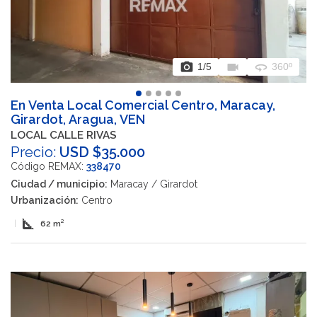
photo_camera
videocam
360
1
/5
360º
En Venta Local Comercial Centro, Maracay,
Girardot, Aragua, VEN
LOCAL CALLE RIVAS
Precio:
USD $35.000
Código REMAX:
338470
Ciudad / municipio:
Maracay / Girardot
Urbanización:
Centro
square_foot
|
62 m²