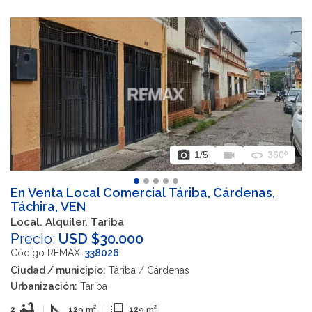
photo_camera
videocam
360
1
/5
360º
En Venta Local Comercial Táriba, Cárdenas,
Táchira, VEN
Local. Alquiler. Tariba
Precio:
USD $30.000
Código REMAX:
338026
Ciudad / municipio:
Táriba / Cárdenas
Urbanización:
Táriba
bathtub
square_foot
flip_to_front
2
|
129 m²
|
129 m²