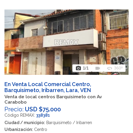
photo_camera
videocam
360
1
/1
360º
En Venta Local Comercial Centro,
Barquisimeto, Iribarren, Lara, VEN
Venta de local centros Barquisimeto con Av
Carabobo
Precio:
USD $75.000
Código REMAX:
338381
Ciudad / municipio:
Barquisimeto / Iribarren
Urbanización:
Centro