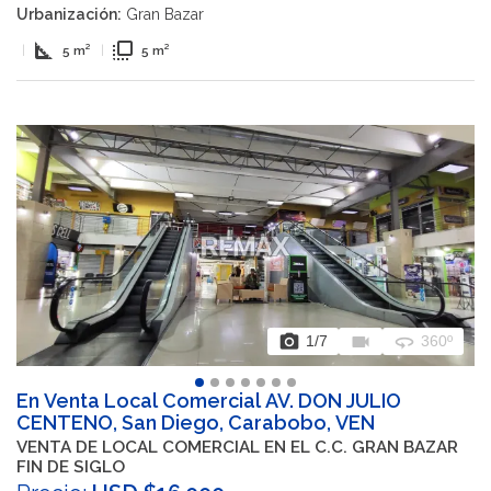
Urbanización:
Gran Bazar
square_foot
flip_to_front
|
5 m²
|
5 m²
photo_camera
videocam
360
1
/7
360º
En Venta Local Comercial AV. DON JULIO
CENTENO, San Diego, Carabobo, VEN
VENTA DE LOCAL COMERCIAL EN EL C.C. GRAN BAZAR
FIN DE SIGLO