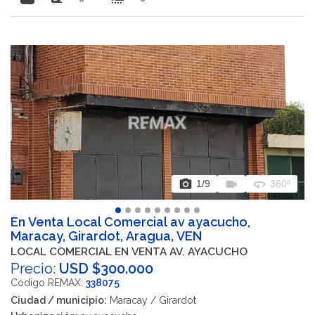
photo_camera
videocam
360
1
/9
360º
En Venta Local Comercial av ayacucho,
Maracay, Girardot, Aragua, VEN
LOCAL COMERCIAL EN VENTA AV. AYACUCHO
Precio:
USD $300.000
Código REMAX:
338075
Ciudad / municipio:
Maracay / Girardot