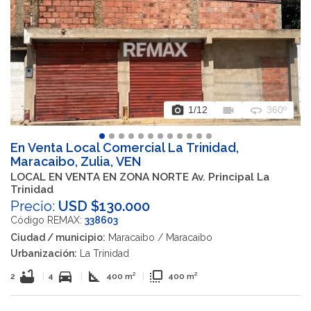
photo_camera
videocam
360
1
/12
360º
En Venta Local Comercial La Trinidad,
Maracaibo, Zulia, VEN
LOCAL EN VENTA EN ZONA NORTE Av. Principal La
Trinidad
Precio:
USD $130.000
Código REMAX:
338603
Ciudad / municipio:
Maracaibo / Maracaibo
Urbanización:
La Trinidad
bathtub
directions_car
square_foot
flip_to_front
2
|
4
|
400 m²
|
400 m²