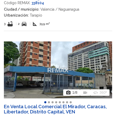
Código REMAX:
338104
Ciudad / municipio:
Valencia / Naguanagua
Urbanización:
Tarapío
bathtub
directions_car
square_foot
3
|
2
|
359 m²
photo_camera
videocam
360
1
/8
360º
En Venta Local Comercial El Mirador, Caracas,
Libertador, Distrito Capital, VEN