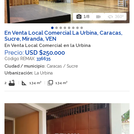
photo_camera
videocam
360
1
/8
360º
En Venta Local Comercial La Urbina, Caracas,
Sucre, Miranda, VEN
En Venta Local Comercial en la Urbina
Precio:
USD $250.000
Código REMAX:
336635
Ciudad / municipio:
Caracas / Sucre
Urbanización:
La Urbina
bathtub
square_foot
flip_to_front
2
|
134 m²
|
134 m²