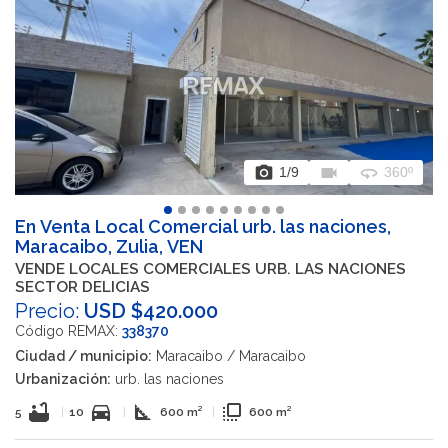
photo_camera
videocam
360
1
/9
360º
En Venta Local Comercial urb. las naciones,
Maracaibo, Zulia, VEN
VENDE LOCALES COMERCIALES URB. LAS NACIONES
SECTOR DELICIAS
Precio:
USD $420.000
Código REMAX:
338370
Ciudad / municipio:
Maracaibo / Maracaibo
Urbanización:
urb. las naciones
bathtub
directions_car
square_foot
flip_to_front
5
|
10
|
600 m²
|
600 m²