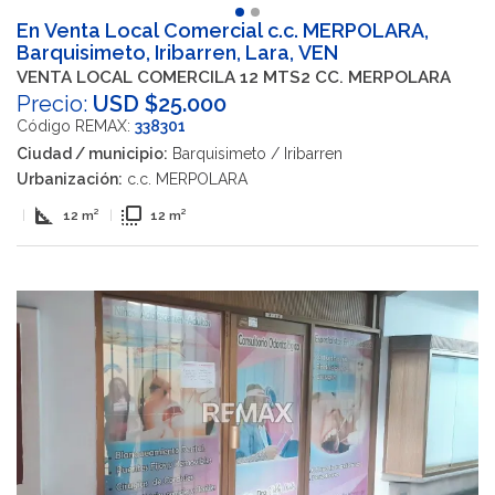
En Venta Local Comercial c.c. MERPOLARA,
Barquisimeto, Iribarren, Lara, VEN
VENTA LOCAL COMERCILA 12 MTS2 CC. MERPOLARA
Precio:
USD $25.000
Código REMAX:
338301
Ciudad / municipio:
Barquisimeto / Iribarren
Urbanización:
c.c. MERPOLARA
square_foot
flip_to_front
|
12 m²
|
12 m²