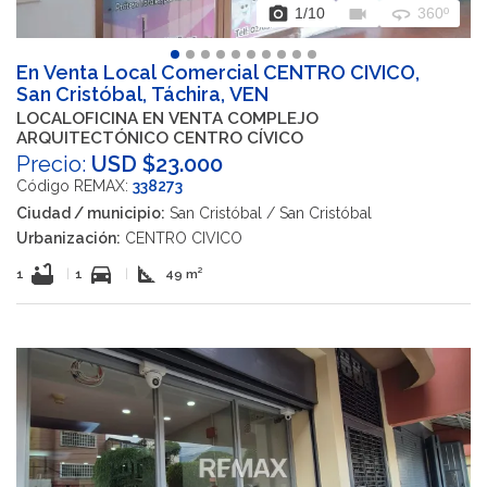
photo_camera
videocam
360
1
/10
360º
En Venta Local Comercial CENTRO CIVICO,
San Cristóbal, Táchira, VEN
LOCALOFICINA EN VENTA COMPLEJO
ARQUITECTÓNICO CENTRO CÍVICO
Precio:
USD $23.000
Código REMAX:
338273
Ciudad / municipio:
San Cristóbal / San Cristóbal
Urbanización:
CENTRO CIVICO
bathtub
directions_car
square_foot
1
|
1
|
49 m²