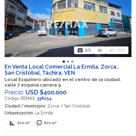
photo_camera
videocam
360
1
/3
360º
En Venta Local Comercial La Ermita, Zorca,
San Cristóbal, Táchira, VEN
Local Esquinero ubicado en el centro de la ciudad,
calle 7 esquina carrera 9
Precio:
USD $400.000
Código REMAX:
338254
Ciudad / municipio:
Zorca / San Cristóbal
Urbanización:
La Ermita
square_foot
flip_to_front
|
670 m²
|
670 m²