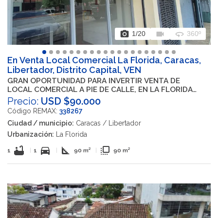
photo_camera
videocam
360
1
/20
360º
En Venta Local Comercial La Florida, Caracas,
Libertador, Distrito Capital, VEN
GRAN OPORTUNIDAD PARA INVERTIR VENTA DE
LOCAL COMERCIAL A PIE DE CALLE, EN LA FLORIDA
RESIDENCIAS CELTA III
Precio:
USD $90.000
Código REMAX:
338267
Ciudad / municipio:
Caracas / Libertador
Urbanización:
La Florida
bathtub
directions_car
square_foot
flip_to_front
1
|
1
|
90 m²
|
90 m²