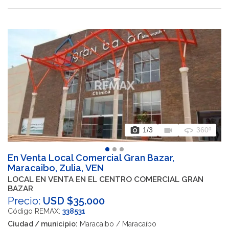
photo_camera
videocam
360
1
/3
360º
En Venta Local Comercial Gran Bazar,
Maracaibo, Zulia, VEN
LOCAL EN VENTA EN EL CENTRO COMERCIAL GRAN
BAZAR
Precio:
USD $35.000
Código REMAX:
338531
Ciudad / municipio:
Maracaibo / Maracaibo