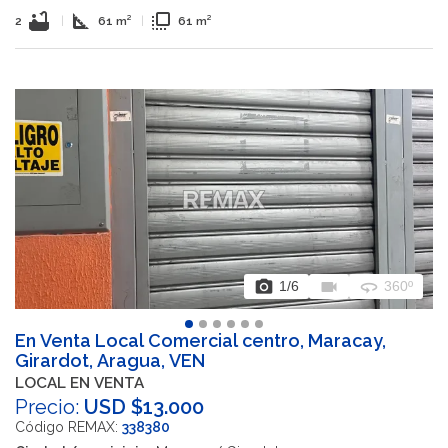
bathtub
square_foot
flip_to_front
2
|
61 m²
|
61 m²
photo_camera
videocam
360
1
/6
360º
En Venta Local Comercial centro, Maracay,
Girardot, Aragua, VEN
LOCAL EN VENTA
Precio:
USD $13.000
Código REMAX:
338380