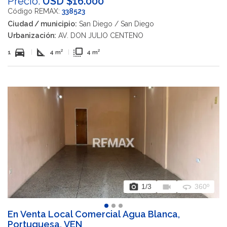
Precio:
USD $16.000
Código REMAX:
338523
Ciudad / municipio:
San Diego / San Diego
Urbanización:
AV. DON JULIO CENTENO
directions_car
square_foot
flip_to_front
1
|
4 m²
|
4 m²
photo_camera
videocam
360
1
/3
360º
En Venta Local Comercial Agua Blanca,
Portuguesa, VEN