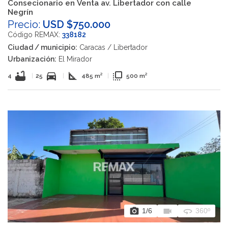
Consecionario en Venta av. Libertador con calle
Negrín
Precio:
USD $750.000
Código REMAX:
338182
Ciudad / municipio:
Caracas / Libertador
Urbanización:
El Mirador
bathtub
directions_car
square_foot
flip_to_front
4
|
25
|
485 m²
|
500 m²
photo_camera
videocam
360
1
/6
360º