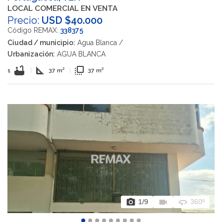
LOCAL COMERCIAL EN VENTA
Precio:
USD $40.000
Código REMAX:
338375
Ciudad / municipio:
Agua Blanca /
Urbanización:
AGUA BLANCA
bathtub
square_foot
flip_to_front
1
|
37 m²
|
37 m²
photo_camera
videocam
360
1
/9
360º