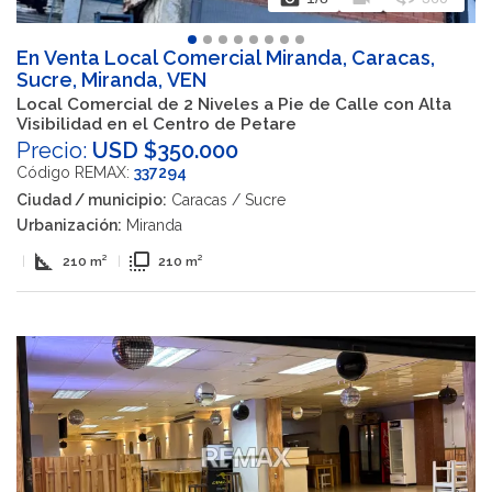
En Venta Local Comercial Miranda, Caracas,
Sucre, Miranda, VEN
Local Comercial de 2 Niveles a Pie de Calle con Alta
Visibilidad en el Centro de Petare
Precio:
USD $350.000
Código REMAX:
337294
Ciudad / municipio:
Caracas / Sucre
Urbanización:
Miranda
square_foot
flip_to_front
|
210 m²
|
210 m²