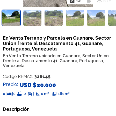
photo_camera
videocam
360
1
/
8
360º
En Venta Terreno y Parcela en Guanare, Sector
Union frente al Descatamento 41, Guanare,
Portuguesa, Venezuela
En Venta Terreno ubicado en Guanare, Sector Union
frente al Descatamento 41, Guanare, Portuguesa,
Venezuela
326145
Código REMAX:
Precio:
USD $20.000
hotel
bathtub
directions_car
square_foot
flip_to_front
0
|
0
|
0
|
0 m² |
481 m²
Descripción