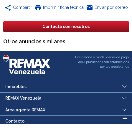
share
print
email
Compartir
Imprimir ficha técnica
Enviar por correo
Contacta con nosotros
Otros anuncios similares
Los precios y modalidades de pago
aqui publicados son establecidos
por los propietarios
Inmuebles
REMAX Venezuela
Área agente REMAX
Contacto