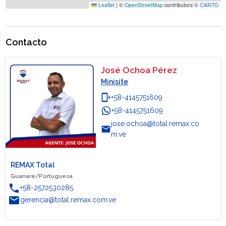
Leaflet
|
©
OpenStreetMap
contributors ©
CARTO
Contacto
José Ochoa Pérez
Minisite
phonelink_ring
+58-4145751609
+58-4145751609
WhatsApp
jose.ochoa@total.remax.co
email
m.ve
REMAX Total
Guanare/Portuguesa
phone
+58-2572530285
email
gerencia@total.remax.com.ve