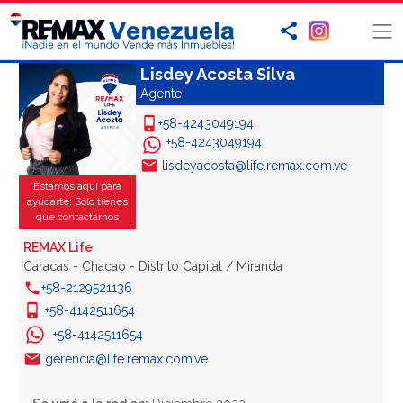
Lisdey Acosta Silva
Agente
+58-4243049194
+58-4243049194
lisdeyacosta@life.remax.com.ve
Estamos aquí para
ayudarte: Sólo tienes
que contactarnos
REMAX Life
Caracas - Chacao - Distrito Capital / Miranda
+58-2129521136
+58-4142511654
+58-4142511654
gerencia@life.remax.com.ve