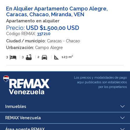
En Alquiler Apartamento Campo Alegre,
Caracas, Chacao, Miranda, VEN
Apartamento en alquiler
Precio:
USD $1.500,00 USD
Código REMAX:
337210
Ciudad / municipio:
Caracas - Chacao
Urbanización:
Campo Alegre
hotel
bathtub
directions_car
square_foot
3
|
3
|
2
|
123 m²
Los precios y modalidades de pago
aqui publicados son establecidos
por los propietarios
Inmuebles
REMAX Venezuela
Área agente REMAX