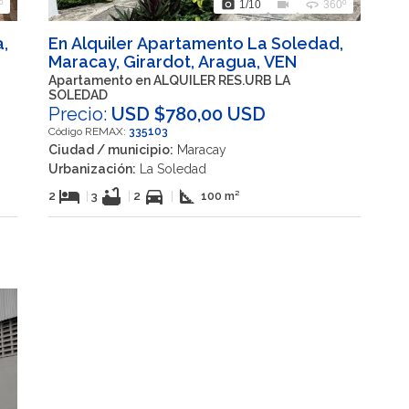
photo_camera
videocam
360
º
1
/10
360º
,
En Alquiler Apartamento La Soledad,
Maracay, Girardot, Aragua, VEN
Apartamento en ALQUILER RES.URB LA
SOLEDAD
Precio:
USD $780,00 USD
Código REMAX:
335103
Ciudad / municipio:
Maracay
Urbanización:
La Soledad
hotel
bathtub
directions_car
square_foot
2
|
3
|
2
|
100 m²