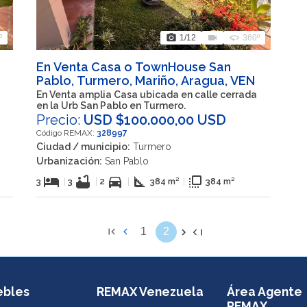
photo_camera
videocam
360
º
1
/12
360º
En Venta Casa o TownHouse San
Pablo, Turmero, Mariño, Aragua, VEN
En Venta amplia Casa ubicada en calle cerrada
en la Urb San Pablo en Turmero.
Precio:
USD $100.000,00 USD
Código REMAX:
328997
Ciudad / municipio:
Turmero
Urbanización:
San Pablo
hotel
bathtub
directions_car
square_foot
flip_to_front
3
|
3
|
2
|
384 m²
|
384 m²
1
2
ebles
REMAX Venezuela
Área Agente
REMAX