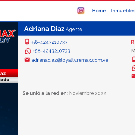
Home
Inmueble
Adriana Diaz
Agente
+58-4243210733
R
+58-4243210733
M
adrianadiaz@loyalty.remax.com.ve
Se unió a la red en:
Noviembre 2022