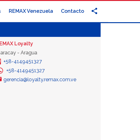
s
REMAX Venezuela
Contacto
EMAX Loyalty
aracay - Aragua
+58-4149451327
+58-4149451327
gerencia@loyalty.remax.com.ve