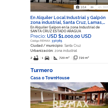
photo_camera
videocam
360
1
/14
360
En Alquiler Local Industrial y Galpón
zona industrial, Santa Cruz, Lamas,
Aragua, VEN
En Alquiler Galpon en la zona Industrial de
SANTA CRUZ ESTADO ARAGUA
Precio:
USD $1.000,00 USD
Código REMAX:
330365
Ciudad / municipio:
Santa Cruz
Urbanización:
zona industrial
bathtub
directions_car
square_foot
flip_to_front
2
|
1
|
720 m²
|
720 m²
Turmero
Casa o TownHouse