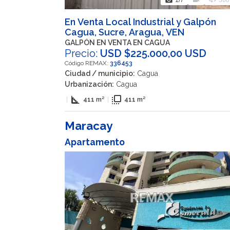
En Venta Local Industrial y Galpón
Cagua, Sucre, Aragua, VEN
GALPÓN EN VENTA EN CAGUA
Precio:
USD $225.000,00 USD
Código REMAX:
336453
Ciudad / municipio:
Cagua
Urbanización:
Cagua
square_foot
flip_to_front
|
411 m²
|
411 m²
Maracay
Apartamento