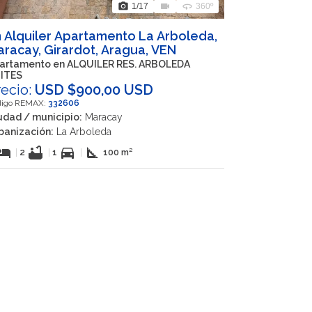
photo_camera
videocam
360
1
/17
360º
 Alquiler Apartamento La Arboleda,
racay, Girardot, Aragua, VEN
rtamento en ALQUILER RES. ARBOLEDA
ITES
recio:
USD $900,00 USD
digo REMAX:
332606
udad / municipio:
Maracay
banización:
La Arboleda
otel
bathtub
directions_car
square_foot
|
2
|
1
|
100 m²