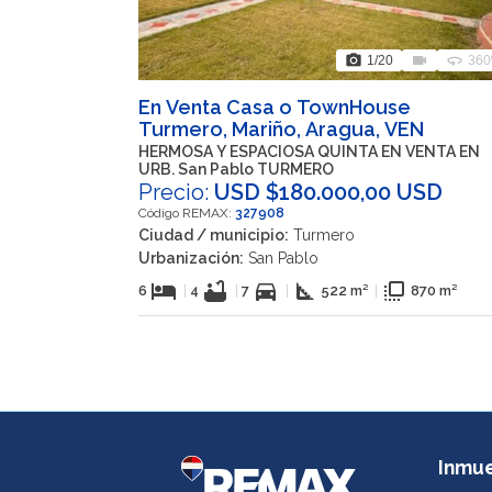
photo_camera
videocam
360
1
/20
360
En Venta Casa o TownHouse
Turmero, Mariño, Aragua, VEN
HERMOSA Y ESPACIOSA QUINTA EN VENTA EN
URB. San Pablo TURMERO
Precio:
USD $180.000,00 USD
Código REMAX:
327908
Ciudad / municipio:
Turmero
Urbanización:
San Pablo
hotel
bathtub
directions_car
square_foot
flip_to_front
6
|
4
|
7
|
522 m²
|
870 m²
Inmu