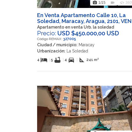
photo_camera
videocam
360
1
/15
360
En Venta Apartamento Calle 10, La
Soledad, Maracay, Aragua, 2101, VEN
Apartamento en venta Urb. la soledad
Precio:
USD $450.000,00 USD
Código REMAX:
327005
Ciudad / municipio:
Maracay
Urbanización:
La Soledad
hotel
bathtub
directions_car
square_foot
4
|
5
|
4
|
241 m²