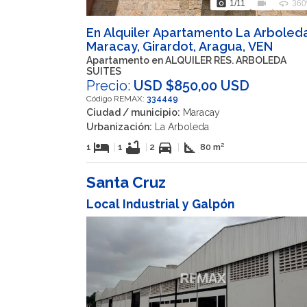
photo_camera
videocam
360
1
/11
360
En Alquiler Apartamento La Arboleda
Maracay, Girardot, Aragua, VEN
Apartamento en ALQUILER RES. ARBOLEDA
SUITES
Precio:
USD $850,00 USD
Código REMAX:
334449
Ciudad / municipio:
Maracay
Urbanización:
La Arboleda
hotel
bathtub
directions_car
square_foot
1
|
1
|
2
|
80 m²
Santa Cruz
Local Industrial y Galpón