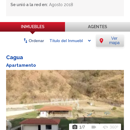
Se unió a la red en:
Agosto 2018
INMUEBLES
AGENTES
Ver
swap_vert
location_on
Ordenar
mapa
Cagua
Apartamento
photo_camera
videocam
360
1
/7
360º