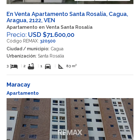
En Venta Apartamento Santa Rosalía, Cagua,
Aragua, 2122, VEN
Apartamento en Venta Santa Rosalía
Precio:
USD $71.600,00
Código REMAX:
320500
Ciudad / municipio:
Cagua
Urbanización:
Santa Rosalía
hotel
bathtub
directions_car
square_foot
3
|
2
|
1
|
83 m²
Maracay
Apartamento