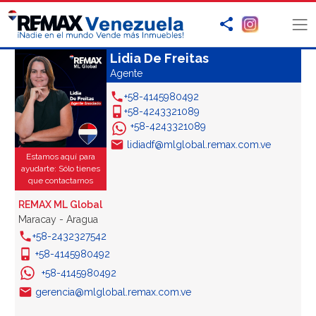
Lidia De Freitas
Agente
+58-4145980492
+58-4243321089
+58-4243321089
lidiadf@mlglobal.remax.com.ve
Estamos aquí para
ayudarte: Sólo tienes
que contactarnos
REMAX ML Global
Maracay - Aragua
+58-2432327542
+58-4145980492
+58-4145980492
gerencia@mlglobal.remax.com.ve