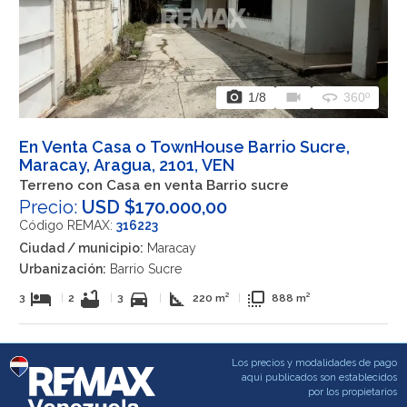
photo_camera
videocam
360
1
/8
360º
En Venta Casa o TownHouse Barrio Sucre,
Maracay, Aragua, 2101, VEN
Terreno con Casa en venta Barrio sucre
Precio:
USD $170.000,00
Código REMAX:
316223
Ciudad / municipio:
Maracay
Urbanización:
Barrio Sucre
hotel
bathtub
directions_car
square_foot
flip_to_front
3
|
2
|
3
|
220 m²
|
888 m²
Los precios y modalidades de pago
aqui publicados son establecidos
por los propietarios