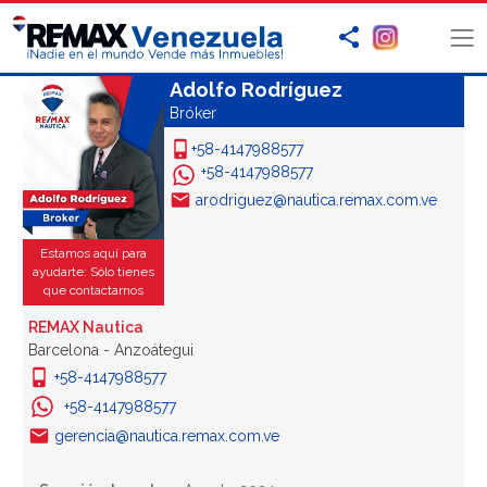
Adolfo Rodríguez
Bróker
+58-4147988577
+58-4147988577
arodriguez@nautica.remax.com.ve
Estamos aquí para
ayudarte: Sólo tienes
que contactarnos
REMAX Nautica
Barcelona - Anzoátegui
+58-4147988577
+58-4147988577
gerencia@nautica.remax.com.ve