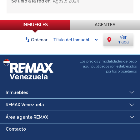
Se unió a la red en:
Agosto 2024
INMUEBLES
AGENTES
Ver
swap_vert
location_on
Ordenar
mapa
Los precios y modalidades de pago
aqui publicados son establecidos
por los propietarios
Inmuebles
REMAX Venezuela
Área agente REMAX
Contacto