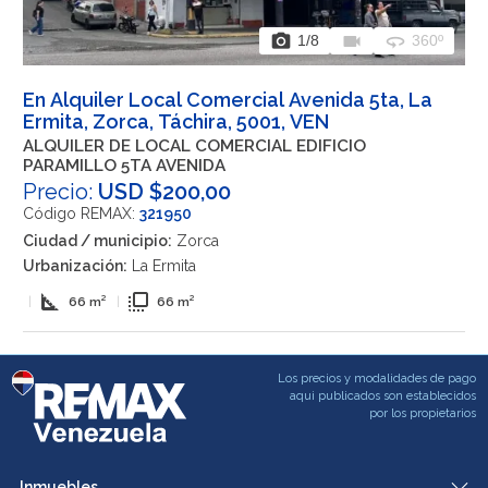
photo_camera
videocam
360
1
/8
360º
En Alquiler Local Comercial Avenida 5ta, La
Ermita, Zorca, Táchira, 5001, VEN
ALQUILER DE LOCAL COMERCIAL EDIFICIO
PARAMILLO 5TA AVENIDA
Precio:
USD $200,00
Código REMAX:
321950
Ciudad / municipio:
Zorca
Urbanización:
La Ermita
square_foot
flip_to_front
|
66 m²
|
66 m²
Los precios y modalidades de pago
aqui publicados son establecidos
por los propietarios
Inmuebles