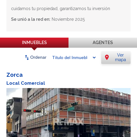
cuidamos tu propiedad, garantizamos tu inversión
Se unió a la red en:
Noviembre 2025
INMUEBLES
AGENTES
Ver
swap_vert
location_on
Ordenar
mapa
Zorca
Local Comercial