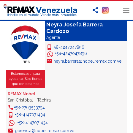
Neyra Josefa Barrera
Cardozo
Agente
+58-4247047896
+58-4247047896
neyra.barrera@nobel.remax.com.ve
Estamos aquí para
ayudarte: Sólo tienes
que contactarnos
REMAX Nobel
San Cristóbal - Táchira
+58-2763533794
+58-4147071434
+58-4147071434
gerencia@nobel.remax.com.ve